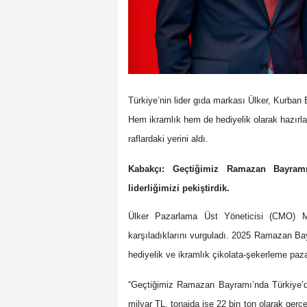
Türkiye’nin lider gıda markası Ülker, Kurban B
Hem ikramlık hem de hediyelik olarak hazırlan
raflardaki yerini aldı.
Kabakçı: Geçtiğimiz Ramazan Bayramı
liderliğimizi pekiştirdik.
Ülker Pazarlama Üst Yöneticisi (CMO) M
karşıladıklarını vurguladı. 2025 Ramazan B
hediyelik ve ikramlık çikolata-şekerleme paza
“Geçtiğimiz Ramazan Bayramı’nda Türkiye’de 
milyar TL, tonajda ise 22 bin ton olarak ger