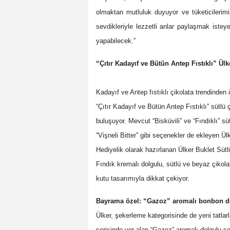
olmaktan mutluluk duyuyor ve tüketicilerimi
sevdikleriyle lezzetli anlar paylaşmak isteye
yapabilecek.”
“Çıtır Kadayıf ve Bütün Antep Fıstıklı” Ülk
Kadayıf ve Antep fıstıklı çikolata trendinde
“Çıtır Kadayıf ve Bütün Antep Fıstıklı” sütlü 
buluşuyor. Mevcut “Bisküvili” ve “Fındıklı” sü
“Vişneli Bitter” gibi seçenekler de ekleyen Ülke
Hediyelik olarak hazırlanan Ülker Buklet Sütlü
Fındık kremalı dolgulu, sütlü ve beyaz çikolat
kutu tasarımıyla dikkat çekiyor.
Bayrama özel: “Gazoz” aromalı bonbon d
Ülker, şekerleme kategorisinde de yeni tatla
serisinde yer alan “Gazoz” aromalı dolgulu şe