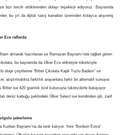
ze bizi tercih ettiklerinden dolayı teşekkür ediyoruz. Bayramda
nler, bu yıl da dijital satış kanalları üzerinden kolayca alışveriş
er Ece raflarda
n ilham alınarak hazırlanan ve Ramazan Bayramı’nda rağbet gören
çikolata, bu bayramda da Ülker Ece etiketiyle tüketiciyle
tlü draje çeşitlerine “Bitter Çikolata Kaplı Tuzlu Badem” ve
r, atıştırmalıkta farklılık arayanlara farklı bir alternatif sunuyor.
 Bitter ise 420 gramlık özel kutusuyla tüketicilerle buluşuyor.
alı deniz kabuğu şeklindeki Ülker Select ise kendinden ipli, zarif
olgulu şekerleme
rla Kurban Bayramı’na da renk katıyor. Yeni “Bonbon Extra”
kerleme, Ülker’in bayram lezzetleri arasında yer alıyor. Serinin