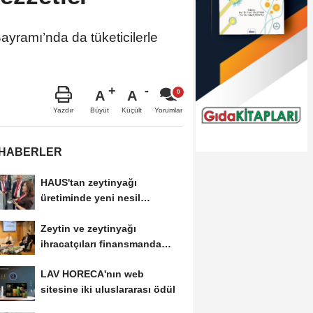
ayramı’nda da tüketicilerle
A
A
Büyüt
Küçült
Yazdır
Yorumlar
 HABERLER
HAUS'tan zeytinyağı
üretiminde yeni nesil
teknolojiler
Zeytin ve zeytinyağı
ihracatçıları finansmanda
kolaylık bekliyor
LAV HORECA'nın web
sitesine iki uluslararası ödül