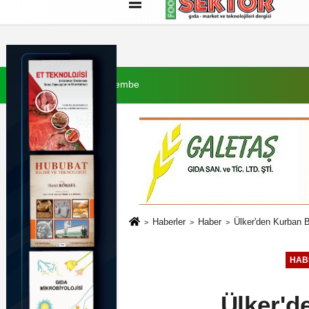
Künye
İletişim
Çerez Politikası
G
6 Ağustos 2026, Perşembe
Haberler
Haber
Ülker'den Kurban B
HAB
Ülker'd