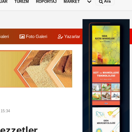
Ara
UAR
TURIZM
RÖPORTAJ
MARKET
aleri
Foto Galeri
Yazarlar
Üye Paneli
 15:34
ezzetler