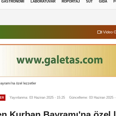
GASTRONOMI
LABORATUVAR
RÖPORTAJ
SÜT
GIDA
F
izlilik İlkeleri
Video G
ayramı'na özel lezzetler
Yayınlanma: 03 Haziran 2025 - 15:25
Güncelleme: 03 Haziran 2025 -
ER
en Kurban Bayramı'na özel l