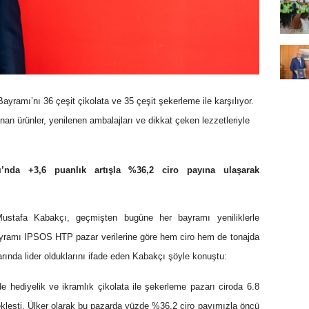
ayramı’nı 36 çeşit çikolata ve 35 çeşit şekerleme ile karşılıyor.
an ürünler, yenilenen ambalajları ve dikkat çeken lezzetleriyle
’nda +3,6 puanlık artışla %36,2 ciro payına ulaşarak
ustafa Kabakçı, geçmişten bugüne her bayramı yeniliklerle
ayramı IPSOS HTP pazar verilerine göre hem ciro hem de tonajda
rında lider olduklarını ifade eden Kabakçı şöyle konuştu:
hediyelik ve ikramlık çikolata ile şekerleme pazarı ciroda 6.8
çekleşti. Ülker olarak bu pazarda yüzde %36,2 ciro payımızla öncü