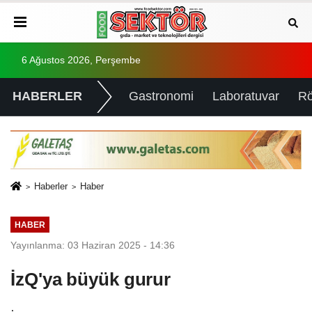
6 Ağustos 2026, Perşembe
HABERLER
Gastronomi
Laboratuvar
Rö
Haberler
Haber
HABER
Yayınlanma: 03 Haziran 2025 - 14:36
İzQ'ya büyük gurur