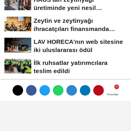
üretiminde yeni nesil
teknolojiler
Zeytin ve zeytinyağı
ihracatçıları finansmanda
kolaylık bekliyor
LAV HORECA'nın web sitesine
iki uluslararası ödül
İlk ruhsatlar yatırımcılara
teslim edildi
TÜGİS, Gıda sanayisini
akademiyle buluşturuyor
Yorumlar
Yorumlar
Künye
İletişim
Çerez Politikası
Gizlilik İlkeleri