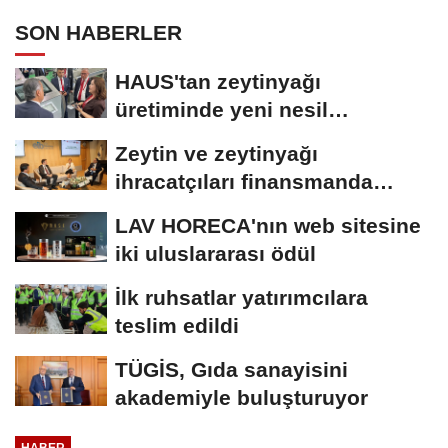
SON HABERLER
HAUS'tan zeytinyağı
üretiminde yeni nesil
teknolojiler
Zeytin ve zeytinyağı
ihracatçıları finansmanda
kolaylık bekliyor
LAV HORECA'nın web sitesine
iki uluslararası ödül
İlk ruhsatlar yatırımcılara
teslim edildi
TÜGİS, Gıda sanayisini
akademiyle buluşturuyor
HABER