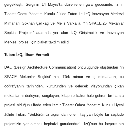
gerçekleşti. Serginin 14 Mayıs’ta düzenlenen gala gecesinde, İzmir
Ticaret Odası Yönetim Kurulu Jülide Tutan ile İzQ İnovasyon Merkezi
Mimarları Gökhan Çelikağ ve Melis Varkal’a, “in SPACE’25 Mekanlar
Seçkisi Projeleri” arasında yer alan İzQ Girişimcilik ve İnovasyon
Merkezi projesi için plaket takdim edildi.
Tutan: İzQ, İlham Vermeli
DAC (Design Architecture Communication) öncülüğünde oluşturulan “in
SPACE Mekanlar Seçkisi” nin, Türk mimar ve iç mimarların, bu
coğrafyanın tarihinden, kültüründen ve gelecek vizyonundan çıkan
mekanlarını derleyen, sergileyen, kitap ile kalıcı hale getiren bir hafıza
projesi olduğunu ifade eden İzmir Ticaret Odası Yönetim Kurulu Üyesi
Jülide Tutan, “Sektörümüz açısından önem taşıyan böyle bir seçkide
projemizin yer alması hepimizi gururlandırdı. İzQ’nun bu başarısının