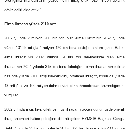
Ürettiğimiz mandalinanın yüzde 45’ini ihraç ettik. 913 milyon dolarlık
döviz geliri elde ettik.”
Elma ihracatı yüzde 2110 arttı
2002 yılında 2 milyon 200 bin ton olan elma üretiminin 2024 yılında
yüzde 101’lik artışla 4 milyon 420 bin tona çıktığının altını çizen Balık,
elma ihracatının 2002 yılında 14 bin ton seviyesinde olan elma
ihracatının 2024 yılında 315 bin tona fırladığını, elma ihracatının miktar
bazında yüzde 2100 artış kaydettiğini, ortalama ihraç fiyatının da yüzde
43 arttığını ve 190 milyon dolar dövizi elma ihracatından kazandığımızı
vurguladı.
2002 yılında incir, kivi, çilek ve muz ihracatı yokken günümüzde önemli
ihraç kalemleri haline geldiğine dikkati çeken EYMSİB Başkanı Cengiz
Balık, “İncirde 23 bin ton, çilekte 20 bin 854 ton, kivide 7 bin 230 ton ve