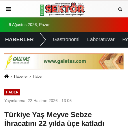
9 Ağustos 2026, Pazar
HABERLER
Gastronomi
Laboratuvar
Rö
Haberler
Haber
HABER
Yayınlanma: 22 Haziran 2026 - 13:05
Türkiye Yaş Meyve Sebze
İhracatını 22 yılda üçe katladı