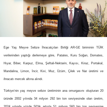
Ege Yaş Meyve Sebze İhracatçıları Birliği AR-GE biriminin TÜİK
verilerinden yaptığı derlemeye göre, Patates, Kuru Soğan, Domates,
Hıyar, Biber, Karpuz, Elma, Şeftali-Nektarin, Kayısı, Kiraz, Portakal,
Mandalina, Limon, İncir, Kivi, Muz, Üzüm, Çilek ve Nar üretimi ve
ihracatı mercek altına alındı.
Türkiye’nin yaş meyve sebze üretiminin ana omurgasını oluşturan 20
üründe 2002 yılında 34 milyon 292 bin ton seviyesinde olan üretim,
2024 yılında yüzde 50’lik artışla 51 milyon 560 bin ton seviyesine