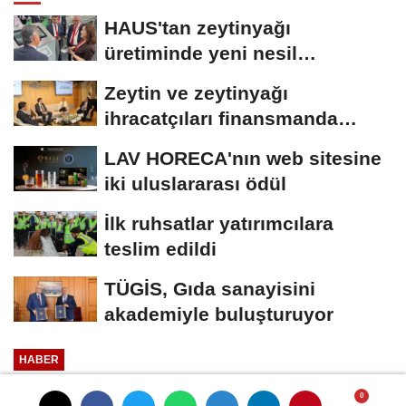
HAUS'tan zeytinyağı
üretiminde yeni nesil
teknolojiler
Zeytin ve zeytinyağı
ihracatçıları finansmanda
kolaylık bekliyor
LAV HORECA'nın web sitesine
iki uluslararası ödül
İlk ruhsatlar yatırımcılara
teslim edildi
TÜGİS, Gıda sanayisini
akademiyle buluşturuyor
HABER
Yayınlanma: 22 Haziran 2026 - 11:31