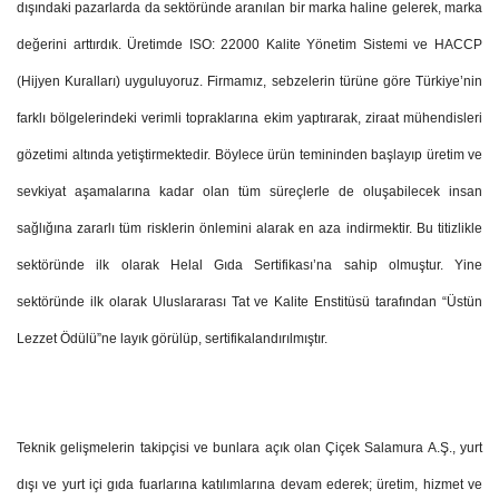
dışındaki pazarlarda da sektöründe aranılan bir marka haline gelerek, marka
değerini arttırdık. Üretimde ISO: 22000 Kalite Yönetim Sistemi ve HACCP
(Hijyen Kuralları) uyguluyoruz. Firmamız, sebzelerin türüne göre Türkiye’nin
farklı bölgelerindeki verimli topraklarına ekim yaptırarak, ziraat mühendisleri
gözetimi altında yetiştirmektedir. Böylece ürün temininden başlayıp üretim ve
sevkiyat aşamalarına kadar olan tüm süreçlerle de oluşabilecek insan
sağlığına zararlı tüm risklerin önlemini alarak en aza indirmektir. Bu titizlikle
sektöründe ilk olarak Helal Gıda Sertifikası’na sahip olmuştur. Yine
sektöründe ilk olarak Uluslararası Tat ve Kalite Enstitüsü tarafından “Üstün
Lezzet Ödülü”ne layık görülüp, sertifikalandırılmıştır.
Teknik gelişmelerin takipçisi ve bunlara açık olan Çiçek Salamura A.Ş., yurt
dışı ve yurt içi gıda fuarlarına katılımlarına devam ederek; üretim, hizmet ve