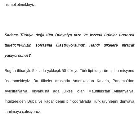
hizmet etmekteyiz.
Sadece Türkiye değil tüm Dünya’ya taze ve lezzetli ürünler üreterek
tüketicilerinizin sofrasına ulaştırıyorsunuz. Hangi ülkelere ihracat
yapıyorsunuz?
Bugün itibariyle 5 kıtada yaklaşık 50 ülkeye Türk tipi turşu üretip bu misyonu
üstlenmekteyiz. Bu ülkeler arasında Amerika’dan Katar’a, Panama’dan
Avustralya’ya, okyanusta ada ülkesi olan Mauritius’tan Almanya’ya,
İngiltere’den Dubai’ye kadar geniş bir coğrafyada Türk ürünlerini dünyaya
tanıtmaya çalışıyoruz.