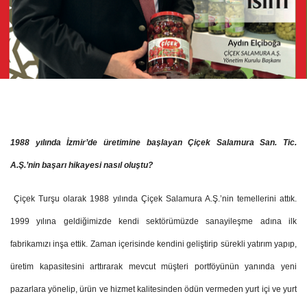
1988 yılında İzmir’de üretimine başlayan Çiçek Salamura San. Tic.
A.Ş.’nin başarı hikayesi nasıl oluştu?
Çiçek Turşu olarak 1988 yılında Çiçek Salamura A.Ş.’nin temellerini attık.
1999 yılına geldiğimizde kendi sektörümüzde sanayileşme adına ilk
fabrikamızı inşa ettik. Zaman içerisinde kendini geliştirip sürekli yatırım yapıp,
üretim kapasitesini arttırarak mevcut müşteri portföyünün yanında yeni
pazarlara yönelip, ürün ve hizmet kalitesinden ödün vermeden yurt içi ve yurt