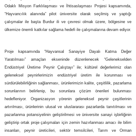
Odaklı Misyon Farklılaşması ve İhtisaslaşması Projesi kapsamında,
“Hayvancılık alanında” pilot üniversite olarak seçilmiş ve yaptığı
çalışmalar ile başta Burdur ili ve
çevresi olmak üzere, bölgesine ve
ülkemize önemli katkılar sağlama hedefi ile çalışmalarına devam ediyor.
Proje kapsamında “
Hayvansal Sanayiye Dayalı Katma Değer
Yaratılması” amaçları ekseninde düzenlenecek “Gelenekselden
Endüstriyel Üretime Peynir Çalıştayı” ile;
kültürel değerlerimiz olan
g
eleneksel peynirlerimizin endüstriyel üretim ile korunması ve
sürdürülebilirliğinin sağlanması, ürünlerimizin
kalite, çeşitlilik, pazarlama
sorunlarının belirlenip, bu sorunlara çözüm önerileri bulunması
hedefleniyor. Organizasyon yörenin g
eleneksel peynir çeşitlerinin
artırılması,
ürünlerinin ulusal ve uluslararası pazarlarda tanıtılması ve
pazarlanma potansiyelinin geliştirilmesi ve
üniversite sanayi işbirliğinin
geliştirip ortak proje çalışmaları için zemin hazırlanması
amacı ile b
ilim
insanları, peynir üreticileri, sektör temsilcileri,
Tarım ve Orman