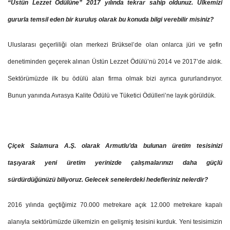
“Üstün Lezzet Ödülüne” 2017 yılında tekrar sahip oldunuz. Ülkemizi
gururla temsil eden bir kuruluş olarak bu konuda bilgi verebilir misiniz?
Uluslarası geçerliliği olan merkezi Brüksel’de olan onlarca jüri ve şefin
denetiminden geçerek alınan Üstün Lezzet Ödülü’nü 2014 ve 2017’de aldık.
Sektörümüzde ilk bu ödülü alan firma olmak bizi ayrıca gururlandırıyor.
Bunun yanında Avrasya Kalite Ödülü ve Tüketici Ödülleri’ne layık görüldük.
Çiçek Salamura A.Ş. olarak Armutlu’da bulunan üretim tesisinizi
taşıyarak yeni üretim yerinizde çalışmalarınızı daha güçlü
sürdürdüğünüzü biliyoruz. Gelecek senelerdeki hedefleriniz nelerdir?
2016 yılında geçtiğimiz 70.000 metrekare açık 12.000 metrekare kapalı
alanıyla sektörümüzde ülkemizin en gelişmiş tesisini kurduk. Yeni tesisimizin