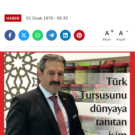
01 Ocak 1970 - 00:33
HABER
A
A
Büyüt
Küçült