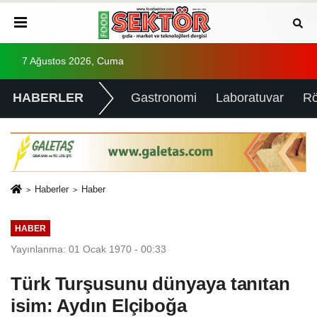
7 Ağustos 2026, Cuma
HABERLER
Gastronomi
Laboratuvar
Rö
Haberler
Haber
HABER
Yayınlanma: 01 Ocak 1970 - 00:33
Türk Turşusunu dünyaya tanıtan
isim: Aydın Elçiboğa