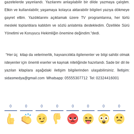
gazetelerde yayınlandı. Yazılarımı anlaşılabilir bir dilde yazmaya çalıştım.
Etkin ve kullanılabilir, yaşamaya kolayca aktarabilir bilgileri yazıya dökmeye
gayret ettim. Yazdıklarımı açıklamak üzere TV programlarına, her türlü
mesleki toplantılara katıldım ve sözlü anlatımla destekledim. Özellikle Sürü
Yönetimi ve Koruyucu Hekimliğin önemine değindim.”dedi.
“Her üç
kitap da veterinerlik, hayvancılıkla ilgilenenler ve bilgi sahibi olmak
isteyenler için önemli eserler ve kaynak niteliğinde hazırlandı. Sade bir dil ile
yazılan kitaplara aşağıdaki iletişim bilgilerinden ulaşabilirsiniz.
İletişim:
sidasmedya@gmail.com
Whatsapp: 05555307712
Tel: 02324416001