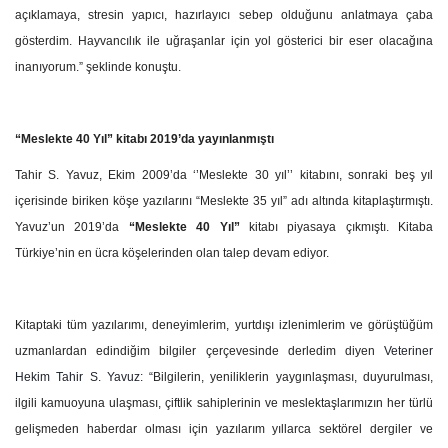
açıklamaya, stresin yapıcı, hazırlayıcı sebep olduğunu anlatmaya çaba
gösterdim. Hayvancılık ile uğraşanlar için yol gösterici bir eser olacağına
inanıyorum.” şeklinde konuştu.
“Meslekte 40 Yıl” kitabı 2019’da yayınlanmıştı
Tahir S. Yavuz,
Ekim 2009’da ‘’Meslekte 30 yıl’’ kitabını, sonraki beş yıl
içerisinde biriken köşe yazılarını “Meslekte 35 yıl” adı altında kitaplaştırmıştı.
Yavuz’un 2019’da
“Meslekte 40 Yıl”
kitabı piyasaya çıkmıştı. Kitaba
Türkiye’nin en ücra köşelerinden olan talep devam ediyor.
Kitaptaki tüm yazılarımı, deneyimlerim, yurtdışı izlenimlerim ve görüştüğüm
uzmanlardan edindiğim bilgiler çerçevesinde derledim diyen
Veteriner
Hekim Tahir S. Yavuz: “
Bilgilerin, yeniliklerin yaygınlaşması, duyurulması,
ilgili kamuoyuna ulaşması, çiftlik sahiplerinin ve meslektaşlarımızın her türlü
gelişmeden haberdar olması için yazılarım yıllarca sektörel dergiler ve