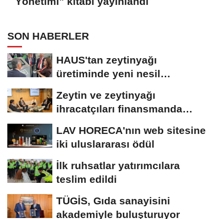
Yönetimi" kitabı yayınlandı
SON HABERLER
HAUS'tan zeytinyağı
üretiminde yeni nesil
teknolojiler
Zeytin ve zeytinyağı
ihracatçıları finansmanda
kolaylık bekliyor
LAV HORECA'nın web sitesine
iki uluslararası ödül
İlk ruhsatlar yatırımcılara
teslim edildi
TÜGİS, Gıda sanayisini
akademiyle buluşturuyor