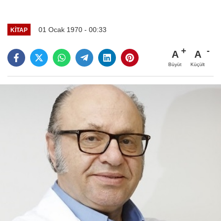
01 Ocak 1970 - 00:33
KITAP
A
A
Büyüt
Küçült