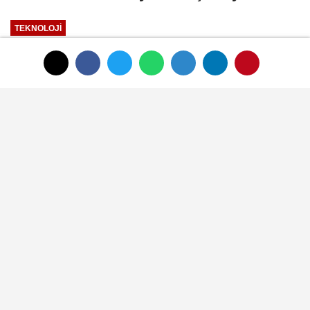
TEKNOLOJI
Yayınlanma: 01 Ocak 1970 - 00:33
Tomra Food, sebze işleyicilerinin
hayatını kolaylaştırıyor
01 Ocak 1970 - 00:33
TEKNOLOJI
A
A
Büyüt
Küçült