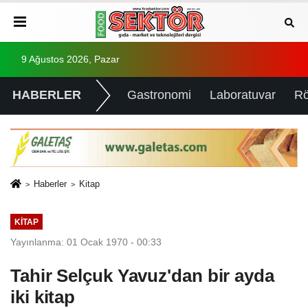
9 Ağustos 2026, Pazar
HABERLER
Gastronomi
Laboratuvar
Rö
Haberler
Kitap
KITAP
Yayınlanma: 01 Ocak 1970 - 00:33
Tahir Selçuk Yavuz'dan bir ayda
iki kitap