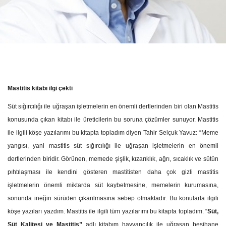
Mastitis kitabı ilgi çekti
Süt sığırcılığı ile uğraşan işletmelerin en önemli dertlerinden biri olan Mastitis
konusunda çıkan kitabı ile üreticilerin bu soruna çözümler sunuyor. Mastitis
ile ilgili köşe yazılarımı bu kitapta topladım diyen Tahir Selçuk Yavuz: “Meme
yangısı, yani mastitis süt sığırcılığı ile uğraşan işletmelerin en önemli
dertlerinden biridir. Görünen, memede şişlik, kızarıklık, ağrı, sıcaklık ve sütün
pıhtılaşması ile kendini gösteren mastitisten daha çok gizli mastitis
işletmelerin önemli miktarda süt kaybetmesine, memelerin kurumasına,
sonunda ineğin sürüden çıkarılmasına sebep olmaktadır. Bu konularla ilgili
köşe yazıları yazdım. Mastitis ile ilgili tüm yazılarımı bu kitapta topladım. “
Süt,
Süt Kalitesi ve Mastitis”
adlı kitabım h
ayvancılık ile uğraşan besihane