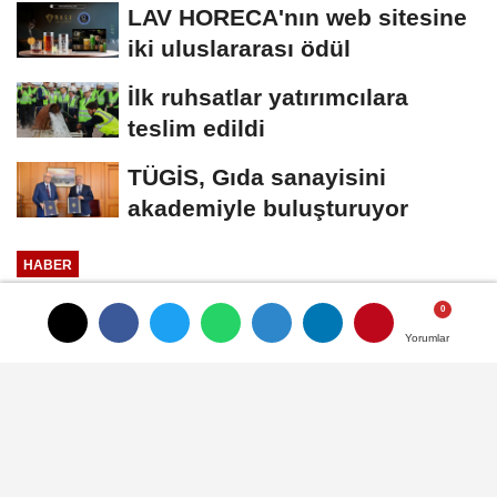
LAV HORECA'nın web sitesine
iki uluslararası ödül
İlk ruhsatlar yatırımcılara
teslim edildi
TÜGİS, Gıda sanayisini
akademiyle buluşturuyor
HABER
Yayınlanma: 31 Ekim 2025 - 16:54
Yorumlar
Yorumlar
Ferrero Fındık,Sırbistan ve
İtalya'da stratejik yatırımlar
yapıyor
Ferrero, dünya çapındaki fındık tedarikini,