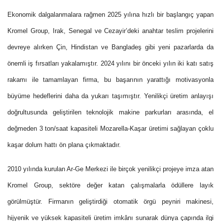
Ekonomik dalgalanmalara rağmen 2025 yılına hızlı bir başlangıç yapan
Kromel Group, Irak, Senegal ve Cezayir’deki anahtar teslim projelerini
devreye alırken Çin, Hindistan ve Bangladeş gibi yeni pazarlarda da
önemli iş fırsatları yakalamıştır. 2024 yılını bir önceki yılın iki katı satış
rakamı ile tamamlayan firma, bu başarının yarattığı motivasyonla
büyüme hedeflerini daha da yukarı taşımıştır. Yenilikçi üretim anlayışı
doğrultusunda geliştirilen teknolojik makine parkurları arasında, el
değmeden 3 ton/saat kapasiteli Mozarella-Kaşar üretimi sağlayan çoklu
kaşar dolum hattı ön plana çıkmaktadır.
2010 yılında kurulan Ar-Ge Merkezi ile birçok yenilikçi projeye imza atan
Kromel Group, sektöre değer katan çalışmalarla ödüllere layık
görülmüştür. Firmanın geliştirdiği otomatik örgü peyniri makinesi,
hijyenik ve yüksek kapasiteli üretim imkânı sunarak dünya çapında ilgi