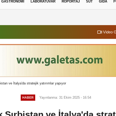
GASTRONOMI
LABORATUVAR
RÖPORTAJ
SÜT
GIDA
F
izlilik İlkeleri
Video G
istan ve İtalya'da stratejik yatırımlar yapıyor
Yayınlanma: 31 Ekim 2025 - 16:54
HABER
,Sırbistan ve İtalya'da strat