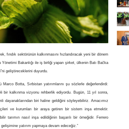
tirerek, fındık sektörünün kalkınmasını hızlandıracak yeni bir dönem
 Yönetimi Bakanlığı ile iş birliği yapan şirket, ülkenin Batı Bačka
ni geliştireceklerini duyurdu.
 Marco Botta, Sırbistan yatırımlarını şu sözlerle değerlendirdi:
i bir kalkınma vizyonu rehberlik ediyordu. Bugün, 11 yıl sonra,
li dayanaklarından biri haline geldiğini söyleyebiliriz. Amacımız
tçileri ve kurumları bir araya getiren bir sistem inşa etmektir.
lir tarımın nasıl inşa edildiğinin başarılı bir örneğidir. Ferrero
rın gelişimine yatırım yapmaya devam edeceğiz.”