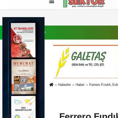
Künye
İletişim
Çerez Politikası
G
9 Ağustos 2026, Pazar
Haberler
Haber
Ferrero Fındık,Sırb
Ferrero Fındık