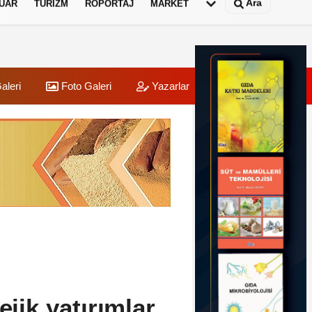
Ara
UAR
TURIZM
RÖPORTAJ
MARKET
aleri
Foto Galeri
Yazarlar
Üye Paneli
ejik yatırımlar