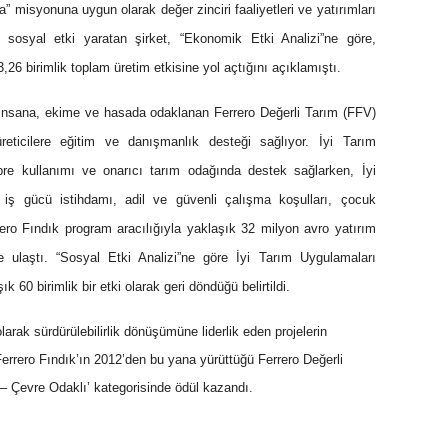
a” misyonuna uygun olarak değer zinciri faaliyetleri ve yatırımları
sosyal etki yaratan şirket, “Ekonomik Etki Analizi”ne göre,
3,26 birimlik toplam üretim etkisine yol açtığını açıklamıştı.
e insana, ekime ve hasada odaklanan Ferrero Değerli Tarım (FFV)
ticilere eğitim ve danışmanlık desteği sağlıyor. İyi Tarım
re kullanımı ve onarıcı tarım odağında destek sağlarken, İyi
ş gücü istihdamı, adil ve güvenli çalışma koşulları, çocuk
rero Fındık program aracılığıyla yaklaşık 32 milyon avro yatırım
ne ulaştı. “Sosyal Etki Analizi”ne göre İyi Tarım Uygulamaları
 60 birimlik bir etki olarak geri döndüğü belirtildi.
arak sürdürülebilirlik dönüşümüne liderlik eden projelerin
, Ferrero Fındık’ın 2012’den bu yana yürüttüğü Ferrero Değerli
 – Çevre Odaklı’ kategorisinde ödül kazandı.