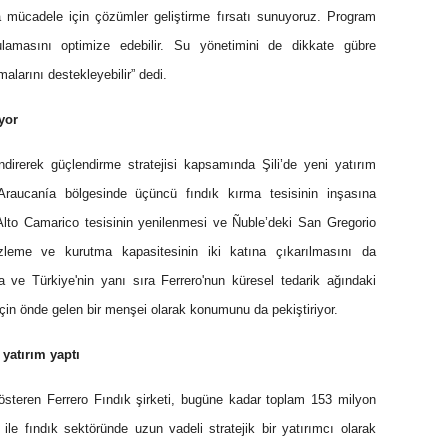
yla mücadele için çözümler geliştirme fırsatı sunuyoruz. Program
sulamasını optimize edebilir. Su yönetimini de dikkate gübre
malarını destekleyebilir” dedi.
yor
endirerek güçlendirme stratejisi kapsamında Şili’de yeni yatırım
 Araucanía bölgesinde üçüncü fındık kırma tesisinin inşasına
Alto Camarico tesisinin yenilenmesi ve Ñuble’deki San Gregorio
mizleme ve kurutma kapasitesinin iki katına çıkarılmasını da
lya ve Türkiye'nin yanı sıra Ferrero'nun küresel tedarik ağındaki
 için önde gelen bir menşei olarak konumunu da pekiştiriyor.
yatırım yaptı
österen Ferrero Fındık şirketi, bugüne kadar toplam 153 milyon
ile fındık sektöründe uzun vadeli stratejik bir yatırımcı olarak