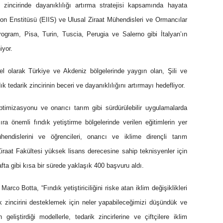
 zincirinde dayanıklılığı artırma stratejisi kapsamında hayata
asyon Enstitüsü (EIIS) ve Ulusal Ziraat Mühendisleri ve Ormancılar
rogram, Pisa, Turin, Tuscia, Perugia ve Salerno gibi İtalyan’ın
iyor.
sel olarak Türkiye ve Akdeniz bölgelerinde yaygın olan, Şili ve
 tedarik zincirinin beceri ve dayanıklılığını artırmayı hedefliyor.
imizasyonu ve onarıcı tarım gibi sürdürülebilir uygulamalarda
ıra önemli fındık yetiştirme bölgelerinde verilen eğitimlerin yer
hendislerini ve öğrencileri, onarıcı ve iklime dirençli tarım
Ziraat Fakültesi yüksek lisans derecesine sahip teknisyenler için
fta gibi kısa bir sürede yaklaşık 400 başvuru aldı.
rco Botta, “Fındık yetiştiriciliğini riske atan iklim değişiklikleri
rik zincirini desteklemek için neler yapabileceğimizi düşündük ve
geliştirdiği modellerle, tedarik zincirlerine ve çiftçilere iklim