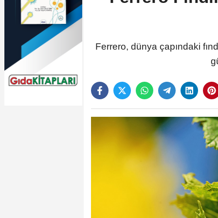
Ferrero, dünya çapındaki fındık
g