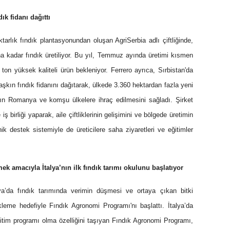
ık fidanı dağıttı
tarlık fındık plantasyonundan oluşan AgriSerbia adlı çiftliğinde,
na kadar fındık üretiliyor. Bu yıl, Temmuz ayında üretimi kısmen
ton yüksek kaliteli ürün bekleniyor. Ferrero ayrıca, Sırbistan'da
 aşkın fındık fidanını dağıtarak, ülkede 3.360 hektardan fazla yeni
nın Romanya ve komşu ülkelere ihraç edilmesini sağladı. Şirket
ş birliği yaparak, aile çiftliklerinin gelişimini ve bölgede üretimin
ik destek sistemiyle de üreticilere saha ziyaretleri ve eğitimler
ek amacıyla İtalya’nın ilk fındık tarımı okulunu başlatıyor
ya’da fındık tarımında verimin düşmesi ve ortaya çıkan bitki
ekleme hedefiyle Fındık Agronomi Programı'nı başlattı. İtalya’da
 eğitim programı olma özelliğini taşıyan Fındık Agronomi Programı,