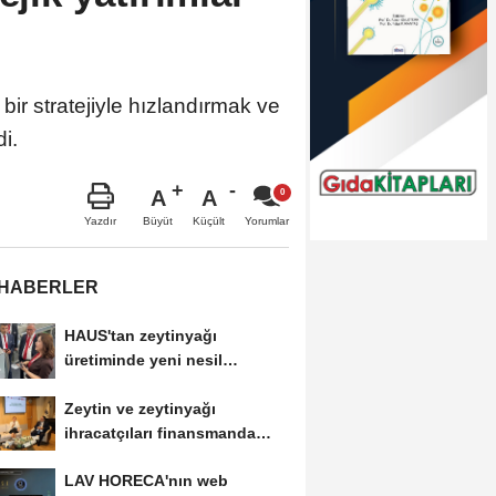
 bir stratejiyle hızlandırmak ve
i.
A
A
Büyüt
Küçült
Yazdır
Yorumlar
 HABERLER
HAUS'tan zeytinyağı
üretiminde yeni nesil
teknolojiler
Zeytin ve zeytinyağı
ihracatçıları finansmanda
kolaylık bekliyor
LAV HORECA'nın web