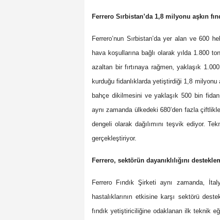
Ferrero Sırbistan’da 1,8 milyonu aşkın fınd
Ferrero’nun Sırbistan’da yer alan ve 600 hek
hava koşullarına bağlı olarak yılda 1.800 to
azaltan bir fırtınaya rağmen, yaklaşık 1.000 
kurduğu fidanlıklarda yetiştirdiği 1,8 milyonu
bahçe dikilmesini ve yaklaşık 500 bin fida
aynı zamanda ülkedeki 680’den fazla çiftlikle i
dengeli olarak dağılımını teşvik ediyor. Tekn
gerçekleştiriyor.
Ferrero, sektörün dayanıklılığını desteklem
Ferrero Fındık Şirketi aynı zamanda, İtal
hastalıklarının etkisine karşı sektörü dest
fındık yetiştiriciliğine odaklanan ilk teknik