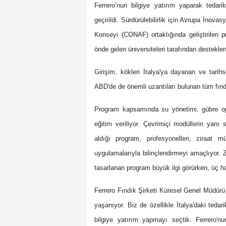
Ferrero’nun bilgiye yatırım yaparak tedarik
geçirildi. Sürdürülebilirlik için Avrupa İnov
Konseyi (CONAF) ortaklığında geliştirilen p
önde gelen üniversiteleri tarafından desteklen
Girişim, kökleri İtalya'ya dayanan ve tarih
ABD'de de önemli uzantıları bulunan tüm fındık
Program kapsamında su yönetimi, gübre opt
eğitim veriliyor. Çevrimiçi modüllerin yanı s
aldığı program, profesyonelleri, ziraat mü
uygulamalarıyla bilinçlendirmeyi amaçlıyor. 
tasarlanan program büyük ilgi görürken, üç ha
Ferrero Fındık Şirketi Küresel Genel Müdürü Ma
yaşanıyor. Biz de özellikle İtalya'daki teda
bilgiye yatırım yapmayı seçtik. Ferrero'nun 