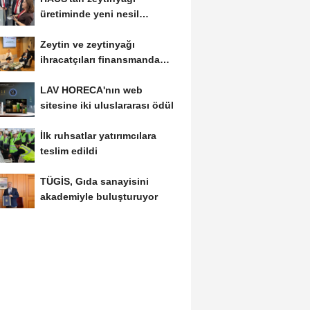
üretiminde yeni nesil
teknolojiler
Zeytin ve zeytinyağı
ihracatçıları finansmanda
kolaylık bekliyor
LAV HORECA'nın web
sitesine iki uluslararası ödül
İlk ruhsatlar yatırımcılara
teslim edildi
TÜGİS, Gıda sanayisini
akademiyle buluşturuyor