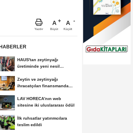
A
A
Büyüt
Küçült
Yazdır
 HABERLER
HAUS'tan zeytinyağı
üretiminde yeni nesil
teknolojiler
Zeytin ve zeytinyağı
ihracatçıları finansmanda
kolaylık bekliyor
LAV HORECA'nın web
sitesine iki uluslararası ödül
İlk ruhsatlar yatırımcılara
teslim edildi