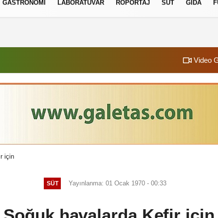
GASTRONOMI
LABORATUVAR
RÖPORTAJ
SÜT
GIDA
F
izlilik İlkeleri
Video G
 için
Yayınlanma: 01 Ocak 1970 - 00:33
SÜT
Soğuk havalarda Kefir için