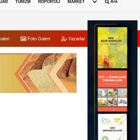
Ara
UAR
TURIZM
RÖPORTAJ
MARKET
aleri
Foto Galeri
Yazarlar
Üye Paneli