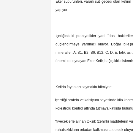
Eker süt ürünleri, yararlı süt içeceği olan kefir
yapıyor.
İçeriğindeki probiyotikler yani “dost bakteri
güçlendirmeye yardımcı oluyor. Doğal bileş
mineraller, A, B1, B2, B6, B12, C, D, E, folik as
önemli rol oynayan Eker Kefir, bağışıklık sistemi
Kefirin faydaları saymakla bitmiyor:
·
İçerdiği protein ve kalsiyum sayesinde kilo kontr
kolestrolü kontrol altında tutmaya katkıda bulunu
·
Yiyeceklerle alınan toksik (zehirli) maddelerin vüc
rahatsızlıkların ortadan kalkmasına destek oluyo