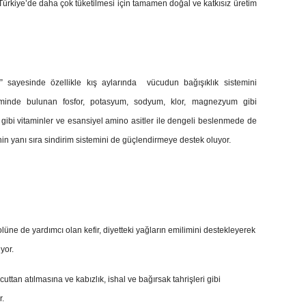
in Türkiye’de daha çok tüketilmesi için tamamen doğal ve katkısız üretim
ler” sayesinde özellikle kış aylarında vücudun bağışıklık sistemini
iminde bulunan fosfor, potasyum, sodyum, klor, magnezyum gibi
it gibi vitaminler ve esansiyel amino asitler ile dengeli beslenmede de
nin yanı sıra sindirim sistemini de güçlendirmeye destek oluyor.
olüne de yardımcı olan kefir, diyetteki yağların emilimini destekleyerek
yor.
uttan atılmasına ve kabızlık, ishal ve bağırsak tahrişleri gibi
r.