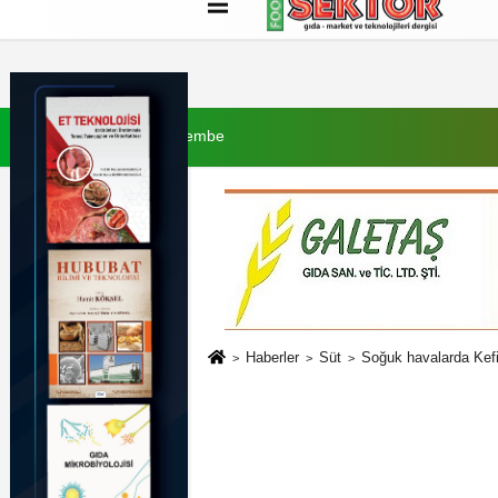
Künye
İletişim
Çerez Politikası
G
6 Ağustos 2026, Perşembe
Haberler
Süt
Soğuk havalarda Kefir