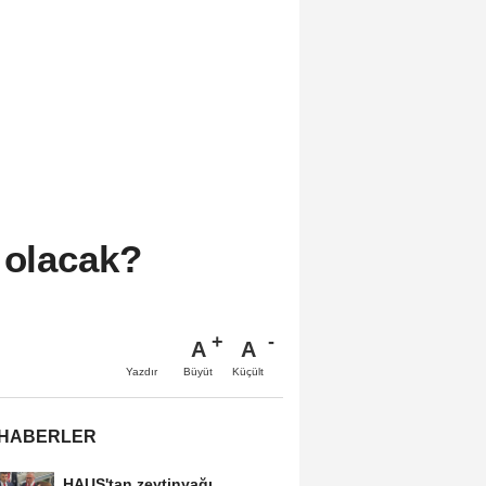
 olacak?
A
A
Büyüt
Küçült
Yazdır
 HABERLER
HAUS'tan zeytinyağı