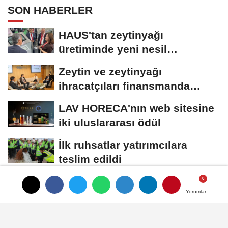
SON HABERLER
HAUS'tan zeytinyağı
üretiminde yeni nesil
teknolojiler
Zeytin ve zeytinyağı
ihracatçıları finansmanda
kolaylık bekliyor
LAV HORECA'nın web sitesine
iki uluslararası ödül
İlk ruhsatlar yatırımcılara
teslim edildi
TÜGİS, Gıda sanayisini
Yorumlar
Yorumlar
akademiyle buluşturuyor