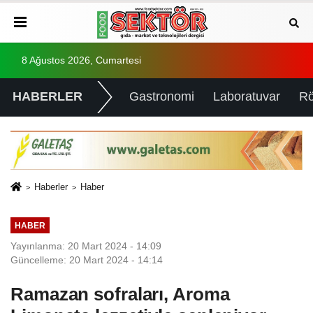
8 Ağustos 2026, Cumartesi
HABERLER
Gastronomi
Laboratuvar
Rö
Haberler
Haber
HABER
Yayınlanma: 20 Mart 2024 - 14:09
Güncelleme: 20 Mart 2024 - 14:14
Ramazan sofraları, Aroma