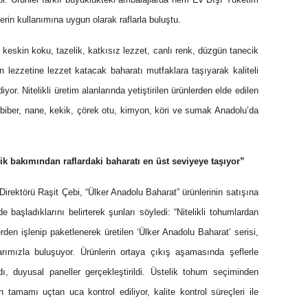
erin kullanımına uygun olarak raflarla buluştu.
, keskin koku, tazelik, katkısız lezzet, canlı renk, düzgün tanecik
nin
lezzetine lezzet katacak baharatı mutfaklara
taşıyarak kaliteli
or. Nitelikli üretim alanlarında yetiştirilen ürünlerden elde edilen
ul biber, nane, kekik, çörek otu, kimyon, köri ve sumak Anadolu’da
lik bakımından raflardaki baharatı en üst seviyeye taşıyor”
Direktörü Raşit Çebi, “Ülker Anadolu Baharat” ürünlerinin satışına
başladıklarını belirterek şunları söyledi: “Nitelikli tohumlardan
erden işlenip paketlenerek üretilen ‘Ülker Anadolu Baharat’ serisi,
arımızla buluşuyor. Ürünlerin ortaya çıkış aşamasında şeflerle
ı, duyusal paneller gerçekleştirildi. Üstelik tohum seçiminden
n tamamı uçtan uca kontrol ediliyor, kalite kontrol süreçleri ile