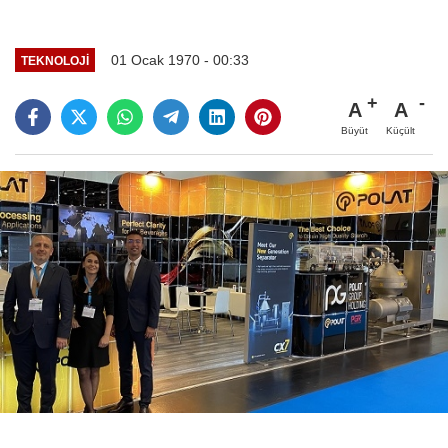
01 Ocak 1970 - 00:33
TEKNOLOJI
A
A
Büyüt
Küçült