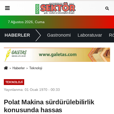
7 Ağustos 2026, Cuma
HABERLER
Gastronomi
Laboratuvar
Rö
Haberler
Teknoloji
TEKNOLOJI
Yayınlanma: 01 Ocak 1970 - 00:33
Polat Makina sürdürülebilirlik
konusunda hassas