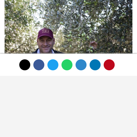
Akhisar’da her fabrikaya bir
zeytinyağı tadımcısı
SON HABERLER
HAUS'tan zeytinyağı