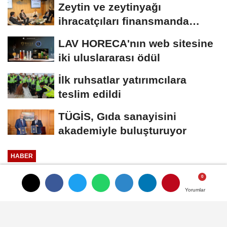
Zeytin ve zeytinyağı
ihracatçıları finansmanda
kolaylık bekliyor
LAV HORECA'nın web sitesine
iki uluslararası ödül
İlk ruhsatlar yatırımcılara
teslim edildi
TÜGİS, Gıda sanayisini
akademiyle buluşturuyor
HABER
Yayınlanma: 09 Nisan 2025 - 11:41
Güncelleme: 09 Nisan 2025 - 12:37
Yorumlar
Yorumlar
Yumurtada Salmonella Riski