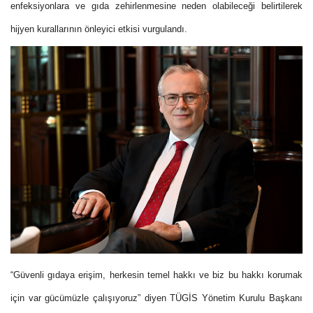
enfeksiyonlara ve gıda zehirlenmesine neden olabileceği belirtilerek
hijyen kurallarının önleyici etkisi vurgulandı.
“Güvenli gıdaya erişim, herkesin temel hakkı ve biz bu hakkı korumak
için var gücümüzle çalışıyoruz” diyen TÜGİS Yönetim Kurulu Başkanı