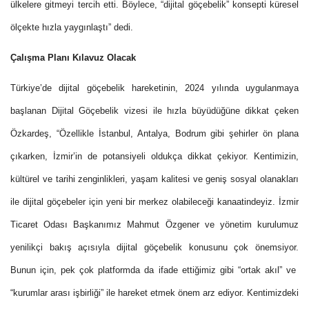
ülkelere gitmeyi tercih etti. Böylece, “dijital göçebelik” konsepti küresel
ölçekte hızla yaygınlaştı” dedi.
Çalışma Planı Kılavuz Olacak
Türkiye’de dijital göçebelik hareketinin, 2024 yılında uygulanmaya
başlanan Dijital Göçebelik vizesi ile hızla büyüdüğüne dikkat çeken
Özkardeş, “Özellikle İstanbul, Antalya, Bodrum gibi şehirler ön plana
çıkarken, İzmir’in de potansiyeli oldukça dikkat çekiyor. Kentimizin,
kültürel ve tarihi zenginlikleri, yaşam kalitesi ve geniş sosyal olanakları
ile dijital göçebeler için yeni bir merkez olabileceği kanaatindeyiz. İzmir
Ticaret Odası Başkanımız Mahmut Özgener ve yönetim kurulumuz
yenilikçi bakış açısıyla dijital göçebelik konusunu çok önemsiyor.
Bunun için, pek çok platformda da ifade ettiğimiz gibi “ortak akıl” ve
“kurumlar arası işbirliği” ile hareket etmek önem arz ediyor. Kentimizdeki