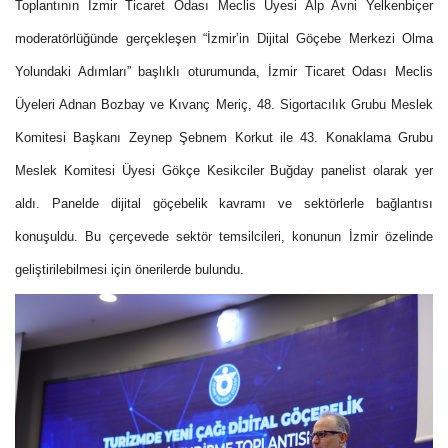
Toplantının İzmir Ticaret Odası Meclis Üyesi Alp Avni Yelkenbiçer
moderatörlüğünde gerçekleşen “İzmir’in Dijital Göçebe Merkezi Olma
Yolundaki Adımları” başlıklı oturumunda, İzmir Ticaret Odası Meclis
Üyeleri Adnan Bozbay ve Kıvanç Meriç, 48. Sigortacılık Grubu Meslek
Komitesi Başkanı Zeynep Şebnem Korkut ile 43. Konaklama Grubu
Meslek Komitesi Üyesi Gökçe Kesikciler Buğday panelist olarak yer
aldı. Panelde dijital göçebelik kavramı ve sektörlerle bağlantısı
konuşuldu. Bu çerçevede sektör temsilcileri, konunun İzmir özelinde
geliştirilebilmesi için önerilerde bulundu.