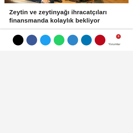
Zeytin ve zeytinyağı ihracatçıları
finansmanda kolaylık bekliyor
Yorumlar
Yorumlar
LAV HORECA'nın web sitesine iki
uluslararası ödül