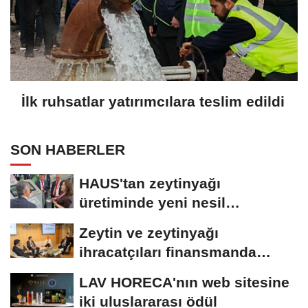
İlk ruhsatlar yatırımcılara teslim edildi
SON HABERLER
HAUS'tan zeytinyağı
üretiminde yeni nesil
teknolojiler
Zeytin ve zeytinyağı
ihracatçıları finansmanda
kolaylık bekliyor
LAV HORECA'nın web sitesine
iki uluslararası ödül