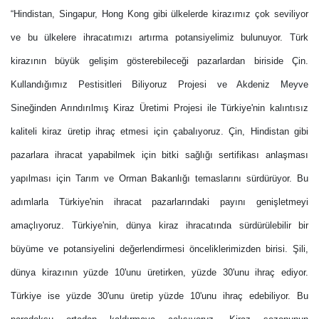
“Hindistan, Singapur, Hong Kong gibi ülkelerde kirazımız çok seviliyor
ve bu ülkelere
ihracatımızı
artırma potansiyelimiz bulunuyor. Türk
kirazının büyük gelişim gösterebileceği pazarlardan biriside Çin.
Kullandığımız Pestisitleri Biliyoruz Projesi ve Akdeniz Meyve
Sineğinden Arındırılmış Kiraz Üretimi Projesi ile Türkiye'nin kalıntısız
kaliteli kiraz üretip ihraç etmesi için çabalıyoruz. Çin, Hindistan gibi
pazarlara
ihracat
yapabilmek için bitki sağlığı sertifikası anlaşması
yapılması için Tarım ve Orman Bakanlığı temaslarını sürdürüyor. Bu
adımlarla Türkiye'nin
ihracat
pazarlarındaki payını genişletmeyi
amaçlıyoruz. Türkiye'nin, dünya kiraz
ihracatında
sürdürülebilir bir
büyüme ve potansiyelini değerlendirmesi önceliklerimizden birisi. Şili,
dünya kirazının yüzde 10'unu üretirken, yüzde 30'unu ihraç ediyor.
Türkiye ise yüzde 30'unu üretip yüzde 10'unu ihraç edebiliyor. Bu