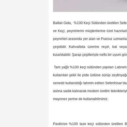
Baltalı Gıda, %100 Keçi Sütünden üretilen Sefer
ve Keçi, peynirlerini müşterilerine özel hazırl
peynirleri arasında yer alan ve Fransız uzmanlar
çeşididir. Kahvaltıda üzerine reçel, bal veya z
kızartılabilir. Şarap çeşitleriyle nefis bir uyum gös
Tam yağlı %100 keçi sütünden yapılan Labneh; k
kullanılan şekli ile pide üstüne sürüp zeytinyağı 
senedir kullanıldığı tahmin edilen Seferihisar’da
aslına sadık kalınarak modern üretim teknikleriyl
mayonez yerine de kullanabilirsiniz.
Pastörize %100 taze keçi sütünden üretilen Balt