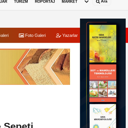
Ara
UAR
TURIZM
RÖPORTAJ
MARKET
aleri
Foto Galeri
Yazarlar
Üye Paneli
 Sepeti