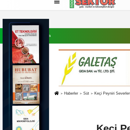
Künye
İletişim
Çerez Politikası
G
7 Ağustos 2026, Cuma
Haberler
Süt
Keçi Peyniri Severle
Keçi P