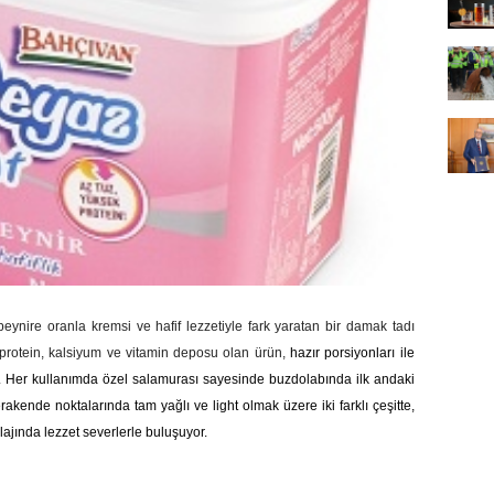
eynire oranla kremsi ve hafif lezzetiyle fark yaratan bir damak tadı
 protein, kalsiyum ve vitamin deposu olan ürün,
hazır porsiyonları ile
r. Her kullanımda özel salamurası sayesinde buzdolabında ilk andaki
rakende noktalarında tam yağlı ve light olmak üzere iki farklı çeşitte,
lajında lezzet severlerle buluşuyor.