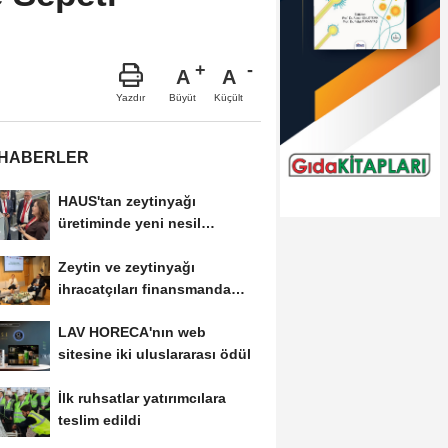
A
A
Büyüt
Küçült
Yazdır
 HABERLER
HAUS'tan zeytinyağı
üretiminde yeni nesil
teknolojiler
Zeytin ve zeytinyağı
ihracatçıları finansmanda
kolaylık bekliyor
LAV HORECA'nın web
sitesine iki uluslararası ödül
İlk ruhsatlar yatırımcılara
teslim edildi