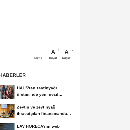
A
A
Büyüt
Küçült
Yazdır
 HABERLER
HAUS'tan zeytinyağı
üretiminde yeni nesil
teknolojiler
Zeytin ve zeytinyağı
ihracatçıları finansmanda
kolaylık bekliyor
LAV HORECA'nın web