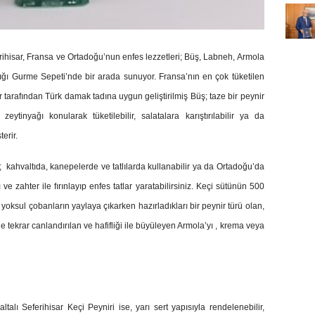
ihisar, Fransa ve Ortadoğu’nun enfes lezzetleri; Büş, Labneh, Armola
adığı Gurme Sepeti’nde bir arada sunuyor. Fransa’nın en çok tüketilen
 tarafından Türk damak tadına uygun geliştirilmiş Büş; taze bir peynir
eytinyağı konularak tüketilebilir, salatalara karıştırılabilir ya da
terir.
ahvaltıda, kanepelerde ve tatlılarda kullanabilir ya da Ortadoğu’da
ve zahter ile fırınlayıp enfes tatlar yaratabilirsiniz. Keçi sütünün 500
 yoksul çobanların yaylaya çıkarken hazırladıkları bir peynir türü olan,
e tekrar canlandırılan ve hafifliği ile büyüleyen Armola’yı , krema veya
alı Seferihisar Keçi Peyniri ise, yarı sert yapısıyla rendelenebilir,