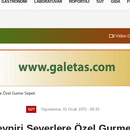
GASTRONOMI
LABORATUVAR
RÖPORTAJ
SÜT
GIDA
F
izlilik İlkeleri
Video G
re Özel Gurme Sepeti
Yayınlanma: 01 Ocak 1970 - 00:33
SÜT
eyniri Severlere Özel Gurme