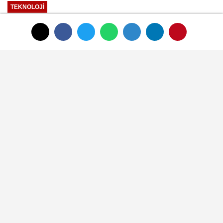
TEKNOLOJI
Yayınlanma: 01 Ocak 1970 - 00:33
Hommak, Aseptik Yüksek Basınçlı
Homojenizatörler üretiyor
01 Ocak 1970 - 00:33
TEKNOLOJI
A
A
Büyüt
Küçült