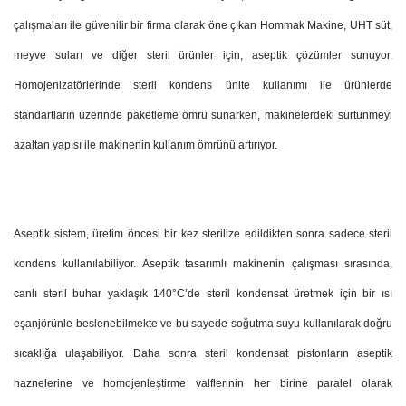
çalışmaları ile güvenilir bir firma olarak öne çıkan Hommak Makine, UHT süt,
meyve suları ve diğer steril ürünler için, aseptik çözümler sunuyor.
Homojenizatörlerinde steril kondens ünite kullanımı ile ürünlerde
standartların üzerinde paketleme ömrü sunarken, makinelerdeki sürtünmeyi
azaltan yapısı ile makinenin kullanım ömrünü artırıyor.
Aseptik sistem, üretim öncesi bir kez sterilize edildikten sonra sadece steril
kondens kullanılabiliyor. Aseptik tasarımlı makinenin çalışması sırasında,
canlı steril buhar yaklaşık 140°C’de steril kondensat üretmek için bir ısı
eşanjörünle beslenebilmekte ve bu sayede soğutma suyu kullanılarak doğru
sıcaklığa ulaşabiliyor. Daha sonra steril kondensat pistonların aseptik
haznelerine ve homojenleştirme valflerinin her birine paralel olarak