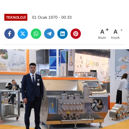
01 Ocak 1970 - 00:33
TEKNOLOJI
A
A
Büyüt
Küçült