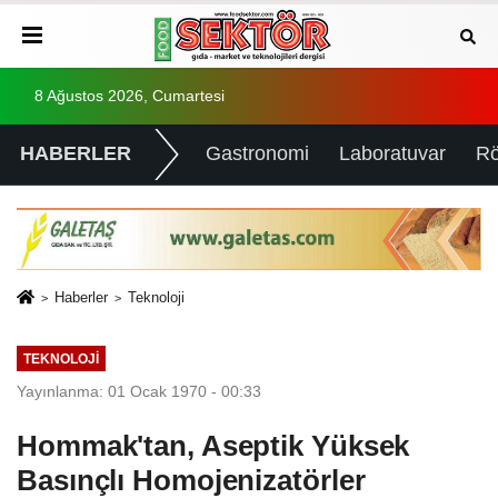
8 Ağustos 2026, Cumartesi
HABERLER
Gastronomi
Laboratuvar
Rö
Haberler
Teknoloji
TEKNOLOJI
Yayınlanma: 01 Ocak 1970 - 00:33
Hommak'tan, Aseptik Yüksek
Basınçlı Homojenizatörler