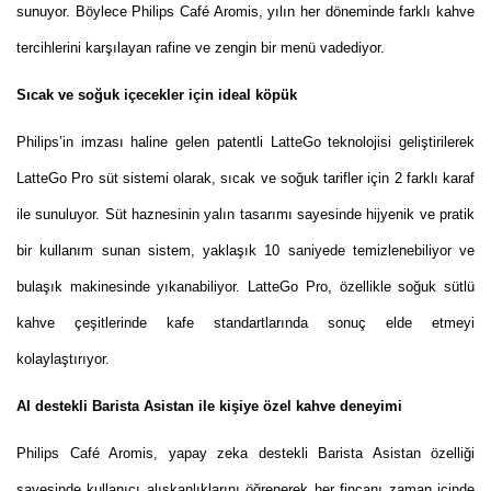
sunuyor. Böylece Philips Café Aromis, yılın her döneminde farklı kahve
tercihlerini karşılayan rafine ve zengin bir menü vadediyor.
Sıcak ve soğuk içecekler için ideal köpük
Philips’in imzası haline gelen patentli LatteGo teknolojisi geliştirilerek
LatteGo Pro süt sistemi olarak, sıcak ve soğuk tarifler için 2 farklı karaf
ile sunuluyor. Süt haznesinin yalın tasarımı sayesinde hijyenik ve pratik
bir kullanım sunan sistem, yaklaşık 10 saniyede temizlenebiliyor ve
bulaşık makinesinde yıkanabiliyor. LatteGo Pro, özellikle soğuk sütlü
kahve çeşitlerinde kafe standartlarında sonuç elde etmeyi
kolaylaştırıyor.
AI destekli Barista Asistan ile kişiye özel kahve deneyimi
Philips Café Aromis, yapay zeka destekli Barista Asistan özelliği
sayesinde kullanıcı alışkanlıklarını öğrenerek her fincanı zaman içinde