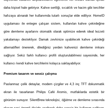
daha kişisel hale getiriyor. Kahve sertliği, sıcaklık ve hacim gibi tercihler
hafızaya alınarak her kullanımda tutarlı sonuçlar elde ediliyor. HomeID
uygulaması ile entegre çalışan sistem, kullanılan kahve çekirdeğine
göre demleme ayarlarını otomatik olarak optimize ederek ideal lezzeti
yakalamayı destekliyor. Damak zevkinize uyabilecek kahve çekirdeği
alternatifleri önererek, dilediğiniz yerden kahvenizi demleme imkanı
sağlıyor. Sekiz farklı kullanıcı profili oluşturulabilmesi sayesinde, her
kullanıcı kendi kahve tercihlerini kolayca saklayabiliyor.
Premium tasarım ve sessiz çalışma
Paslanmaz çelik detaylar, modern çizgiler ve 4,3 inç TFT dokunmatik
ekran ile tasarlanan Philips Café Aromis, mutfaklarda estetik bir
görünüm sunuyor. SilentBrew teknolojisi, öğütme ve demleme sırasında
oluşan sesi önemli ölçüde azaltarak daha sessiz bir kullanım sağlıyor.