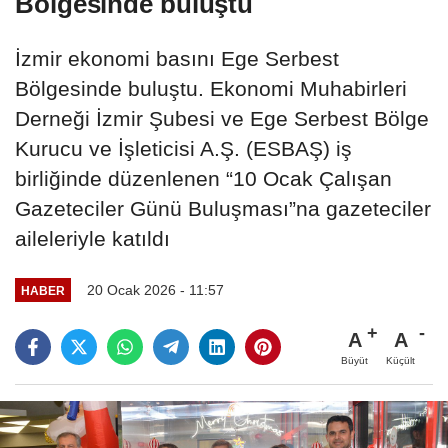
Bölgesinde buluştu
İzmir ekonomi basını Ege Serbest
Bölgesinde buluştu. Ekonomi Muhabirleri
Derneği İzmir Şubesi ve Ege Serbest Bölge
Kurucu ve İşleticisi A.Ş. (ESBAŞ) iş
birliğinde düzenlenen “10 Ocak Çalışan
Gazeteciler Günü Buluşması”na gazeteciler
aileleriyle katıldı
20 Ocak 2026 - 11:57
HABER
A
A
Büyüt
Küçült