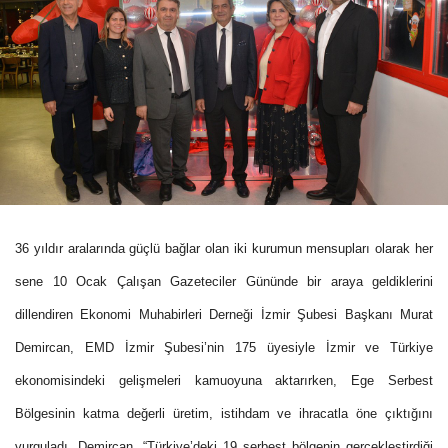
36 yıldır aralarında güçlü bağlar olan iki kurumun mensupları olarak her
sene 10 Ocak Çalışan Gazeteciler Gününde bir araya geldiklerini
dillendiren Ekonomi Muhabirleri Derneği İzmir Şubesi Başkanı Murat
Demircan, EMD İzmir Şubesi’nin 175 üyesiyle İzmir ve Türkiye
ekonomisindeki gelişmeleri kamuoyuna aktarırken, Ege Serbest
Bölgesinin katma değerli üretim, istihdam ve ihracatla öne çıktığını
vurguladı. Demircan, “Türkiye’deki 19 serbest bölgenin gerçekleştirdiği