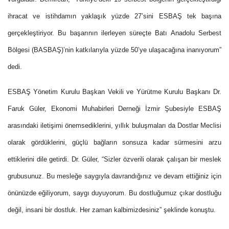
ihracat ve istihdamın yaklaşık yüzde 27’sini ESBAŞ tek başına
gerçekleştiriyor. Bu başarının ilerleyen süreçte Batı Anadolu Serbest
Bölgesi (BASBAŞ)’nin katkılarıyla yüzde 50’ye ulaşacağına inanıyorum”
dedi.
ESBAŞ Yönetim Kurulu Başkan Vekili ve Yürütme Kurulu Başkanı Dr.
Faruk Güler, Ekonomi Muhabirleri Derneği İzmir Şubesiyle ESBAŞ
arasındaki iletişimi önemsediklerini, yıllık buluşmaları da Dostlar Meclisi
olarak gördüklerini, güçlü bağların sonsuza kadar sürmesini arzu
ettiklerini dile getirdi. Dr. Güler, “Sizler özverili olarak çalışan bir meslek
grubusunuz. Bu mesleğe saygıyla davrandığınız ve devam ettiğiniz için
önünüzde eğiliyorum, saygı duyuyorum. Bu dostluğumuz çıkar dostluğu
değil, insani bir dostluk. Her zaman kalbimizdesiniz” şeklinde konuştu.