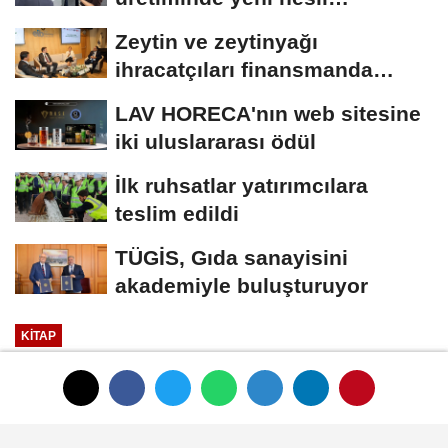
teknolojiler
Zeytin ve zeytinyağı
ihracatçıları finansmanda
kolaylık bekliyor
LAV HORECA'nın web sitesine
iki uluslararası ödül
İlk ruhsatlar yatırımcılara
teslim edildi
TÜGİS, Gıda sanayisini
akademiyle buluşturuyor
KITAP
Yayınlanma: 01 Ocak 1970 - 00:33
Beklenen kitap: Zeytinyağı ve
Sağlık