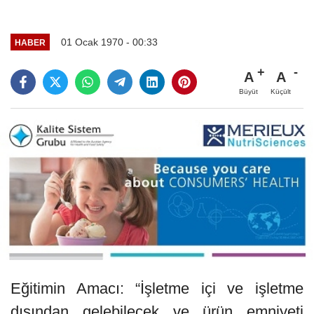
01 Ocak 1970 - 00:33
HABER
A
A
Büyüt
Küçült
Eğitimin Amacı: “İşletme içi ve işletme
dışından gelebilecek ve ürün emniyeti