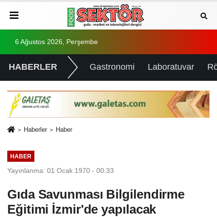
6 Ağustos 2026, Perşembe
HABERLER
Gastronomi
Laboratuvar
Rö
Haberler
Haber
HABER
Yayınlanma: 01 Ocak 1970 - 00:33
Gıda Savunması Bilgilendirme
Eğitimi İzmir'de yapılacak