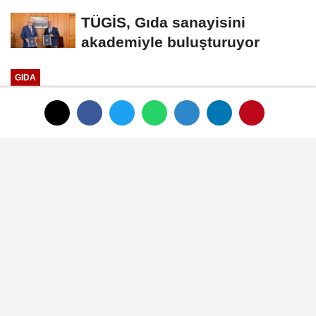
TÜGİS, Gıda sanayisini
akademiyle buluşturuyor
GIDA
Yayınlanma: 01 Ocak 1970 - 00:33
Dr. Oetker'den yeni ürün:
Kekburger
01 Ocak 1970 - 00:33
GIDA
A
A
Büyüt
Küçült