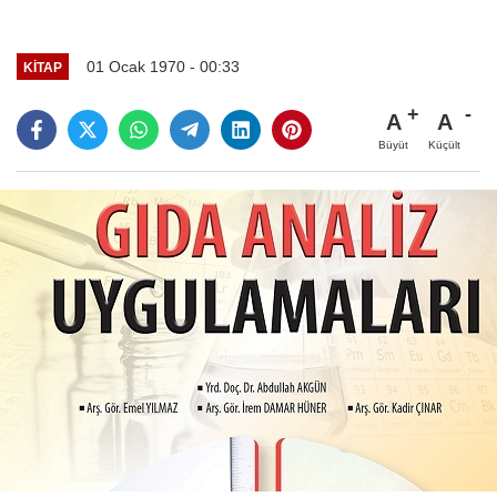
01 Ocak 1970 - 00:33
KITAP
A
A
Büyüt
Küçült