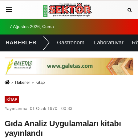
7 Ağustos 2026, Cuma
HABERLER
Gastronomi
Laboratuvar
Rö
Haberler
Kitap
KITAP
Yayınlanma: 01 Ocak 1970 - 00:33
Gıda Analiz Uygulamaları kitabı
yayınlandı