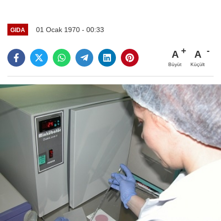
01 Ocak 1970 - 00:33
GIDA
A
A
Büyüt
Küçült