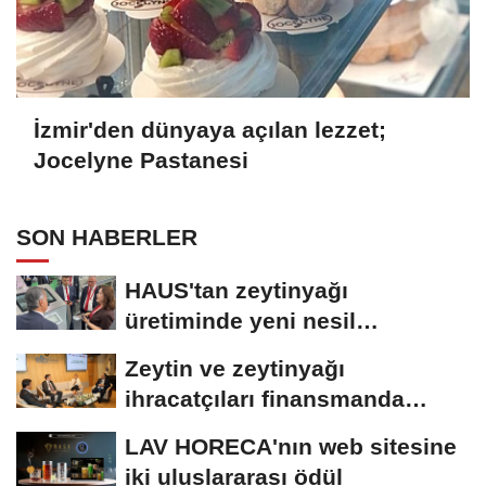
İzmir'den dünyaya açılan lezzet;
Jocelyne Pastanesi
SON HABERLER
HAUS'tan zeytinyağı
üretiminde yeni nesil
teknolojiler
Zeytin ve zeytinyağı
ihracatçıları finansmanda
kolaylık bekliyor
LAV HORECA'nın web sitesine
iki uluslararası ödül