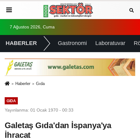
7 Ağustos 2026, Cuma
HABERLER
Gastronomi
Laboratuvar
Rö
Haberler
Gıda
GIDA
Yayınlanma: 01 Ocak 1970 - 00:33
Galetaş Gıda'dan İspanya'ya
İhracat