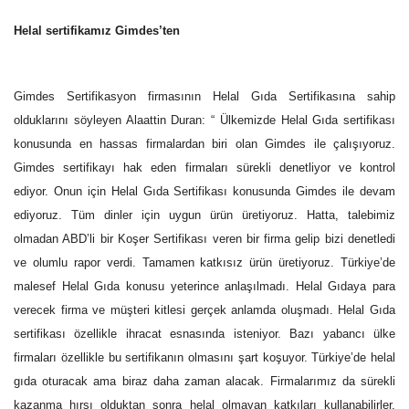
Helal sertifikamız Gimdes’ten
Gimdes Sertifikasyon firmasının Helal Gıda Sertifikasına sahip
olduklarını söyleyen
Alaattin
Duran
: “ Ülkemizde Helal Gıda sertifikası
konusunda en hassas firmalardan biri olan Gimdes ile çalışıyoruz.
Gimdes sertifikayı hak eden firmaları sürekli denetliyor ve kontrol
ediyor. Onun için Helal Gıda Sertifikası konusunda Gimdes ile devam
ediyoruz. Tüm dinler için uygun ürün üretiyoruz. Hatta, t
alebimiz
olmadan ABD’li bir Koşer Sertifikası veren bir firma gelip bizi denetledi
ve olumlu rapor verdi. Tamamen katkısız ürün üretiyoruz.
Türkiye’de
malesef Helal Gıda konusu yeterince anlaşılmadı.
Helal Gıdaya
para
verecek firma ve müşteri kitlesi gerçek anlamda oluşmadı. Helal Gıda
sertifikası özellikle ihracat esnasında isteniyor. Bazı yabancı ülke
firmaları özellikle bu sertifikanın olmasını şart koşuyor. Türkiye’de helal
gıda oturacak ama biraz daha zaman alacak. Firmalarımız da sürekli
kazanma hırsı olduktan sonra helal olmayan katkıları kullanabilirler.