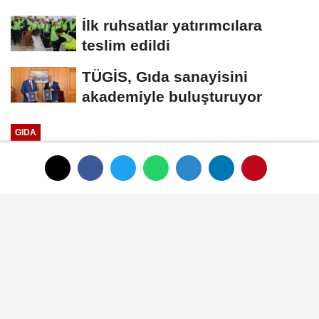
İlk ruhsatlar yatırımcılara
teslim edildi
TÜGİS, Gıda sanayisini
akademiyle buluşturuyor
GIDA
Yayınlanma: 01 Ocak 1970 - 00:33
Meyve sebze ihracatçıları Çin
pazarında büyümek istiyor
01 Ocak 1970 - 00:33
GIDA
A
A
Büyüt
Küçült