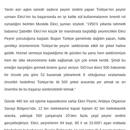
Y
arım asrı aşkın süredir sadece peynir üretimi yapan Türkiye’nin peynir
uzmanı Ekici’nin bu başarısında en iyi kalite süt kullanmalarının önemli rol
oynadığını belirten Mustafa Ekici, şunları söyledi: “1950’li yıllarda rahmetli
babamız Şabettin Ekici’nin küçük bir mandırada başlattığı peynircilikle Ekici
Peynir yolculuğuna başladı. Bugün Türkiye genelinde dağıtım yapan, hatta
yenilikçi ürünlerimizle Türkiye’de peynir sektöründe etkili bir şirket haline
geldik. Hizmet vermeye başladığımız ilk günden bu yana hem sektörümüze
hem de ülke ekonomisine katkı sağlamak için çok emek verdik. Şimdi bu
emeğin karşılığını görmek bizlere gurur veriyor. İSO’nun ikinci 500 listesinde
bir önceki yıla göre 52 basamak yükselerek 9. olduğumuz sıralamada
öncelikli hedefimiz Türkiye’de ilk 500 şirket arasında yer almak ve en
önemlisi de bu başarıyı sürdürülebilir kılmak.”
Günde 480 ton süt işleme kapasitesine sahip Ekici Peynir, Antalya Organize
Sanayi Bölgesi’nde, 12 bin metrekaresi kapalı toplam 42 bin metrekarelik
alanda,
yaklaşık 500 çalışanıyla 20’den fazla çeşit peynir üretimi
gerçekleştiriyor. Ekici, peynirlerini 84 bayi, 80 il ve 33.000’i aşan noktada