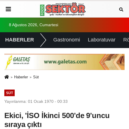
8 Ağustos 2026, Cumartesi
HABERLER
Gastronomi
Laboratuvar
Rö
Haberler
Süt
SÜT
Yayınlanma: 01 Ocak 1970 - 00:33
Ekici, 'İSO İkinci 500'de 9'uncu
sıraya çıktı