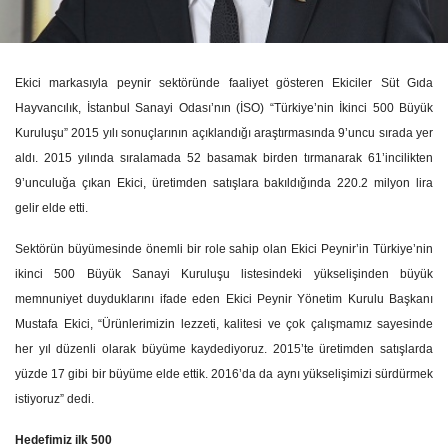
Ekici markasıyla peynir sektöründe faaliyet gösteren Ekiciler Süt Gıda
Hayvancılık, İstanbul Sanayi Odası’nın (İSO) “Türkiye’nin İkinci 500 Büyük
Kuruluşu” 2015 yılı sonuçlarının açıklandığı araştırmasında 9’uncu sırada yer
aldı. 2015 yılında sıralamada 52 basamak birden tırmanarak 61’incilikten
9’unculuğa çıkan Ekici, üretimden satışlara bakıldığında 220.2 milyon lira
gelir elde etti.
Sektörün büyümesinde önemli bir role sahip olan Ekici Peynir’in Türkiye’nin
ikinci 500 Büyük Sanayi Kuruluşu listesindeki yükselişinden büyük
memnuniyet duyduklarını ifade eden Ekici Peynir Yönetim Kurulu Başkanı
Mustafa Ekici, “
Ürünlerimizin lezzeti, kalitesi ve çok çalışmamız sayesinde
her yıl düzenli olarak büyüme kaydediyoruz. 2015’te üretimden satışlarda
yüzde 17 gibi bir büyüme elde ettik. 2016’da da aynı yükselişimizi sürdürmek
istiyoruz” dedi.
Hedefimiz ilk 500