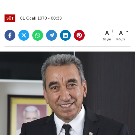
01 Ocak 1970 - 00:33
SÜT
A
A
Büyüt
Küçült