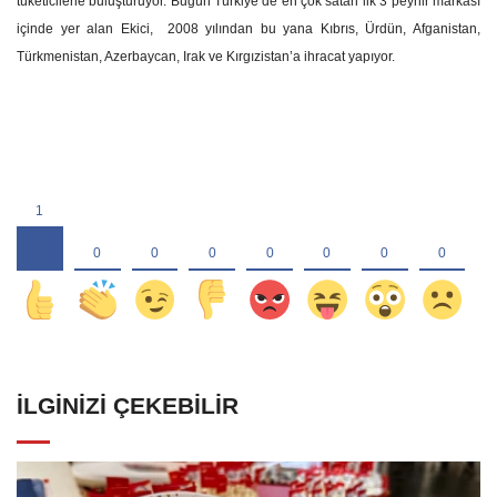
tüketicilerle buluşturuyor.
Bugün Türkiye’de en çok satan ilk 3 peynir markası
içinde yer alan Ekici, 2008 yılından bu yana Kıbrıs, Ürdün, Afganistan,
Türkmenistan, Azerbaycan, Irak ve Kırgızistan’a ihracat yapıyor.
İLGINIZI ÇEKEBILIR