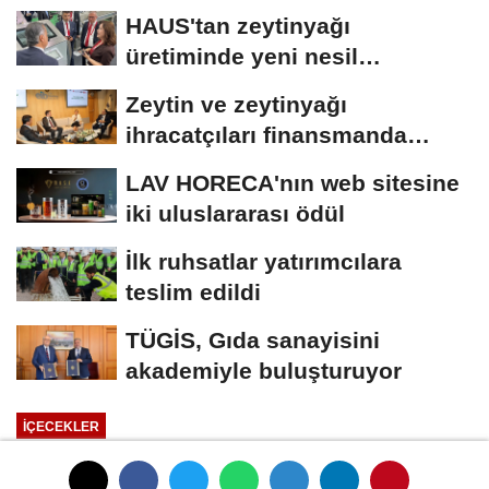
HAUS'tan zeytinyağı
üretiminde yeni nesil
teknolojiler
Zeytin ve zeytinyağı
ihracatçıları finansmanda
kolaylık bekliyor
LAV HORECA'nın web sitesine
iki uluslararası ödül
İlk ruhsatlar yatırımcılara
teslim edildi
TÜGİS, Gıda sanayisini
akademiyle buluşturuyor
İÇECEKLER
Yayınlanma: 01 Ocak 1970 - 00:33