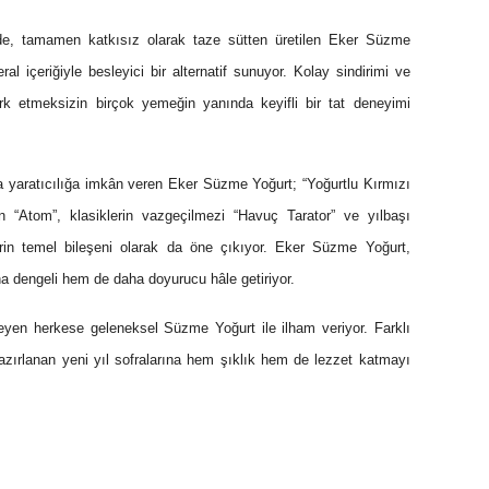
rinde, tamamen katkısız olarak taze sütten üretilen Eker Süzme
l içeriğiyle besleyici bir alternatif sunuyor. Kolay sindirimi ve
rk etmeksizin birçok yemeğin yanında keyifli bir tat deneyimi
da yaratıcılığa imkân veren Eker Süzme Yoğurt; “Yoğurtlu Kırmızı
n “Atom”, klasiklerin vazgeçilmezi “Havuç Tarator” ve yılbaşı
erin temel bileşeni olarak da öne çıkıyor. Eker Süzme Yoğurt,
a dengeli hem de daha doyurucu hâle getiriyor.
eyen herkese geleneksel Süzme Yoğurt ile ilham veriyor. Farklı
zırlanan yeni yıl sofralarına hem şıklık hem de lezzet katmayı