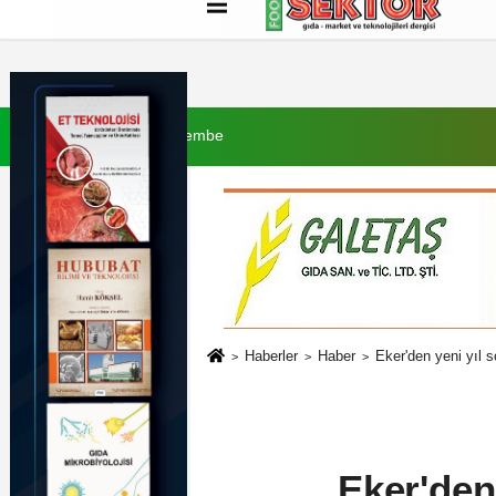
Künye
İletişim
Çerez Politikası
G
6 Ağustos 2026, Perşembe
Haberler
Haber
Eker'den yeni yıl s
Eker'den