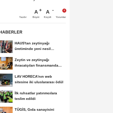
A
A
Büyüt
Küçült
Yazdır
Yorumlar
 HABERLER
HAUS'tan zeytinyağı
üretiminde yeni nesil
teknolojiler
Zeytin ve zeytinyağı
ihracatçıları finansmanda
kolaylık bekliyor
LAV HORECA'nın web
sitesine iki uluslararası ödül
İlk ruhsatlar yatırımcılara
teslim edildi
TÜGİS, Gıda sanayisini