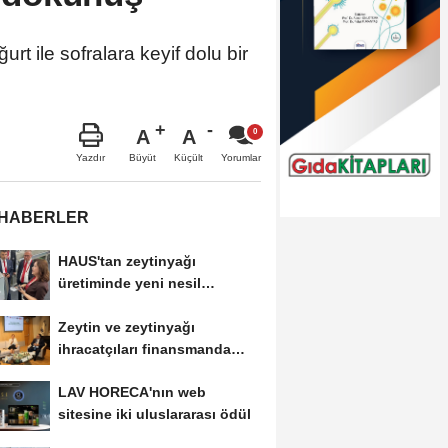
 ile sofralara keyif dolu bir
A
A
Büyüt
Küçült
Yazdır
Yorumlar
 HABERLER
HAUS'tan zeytinyağı
üretiminde yeni nesil
teknolojiler
Zeytin ve zeytinyağı
ihracatçıları finansmanda
kolaylık bekliyor
LAV HORECA'nın web
sitesine iki uluslararası ödül