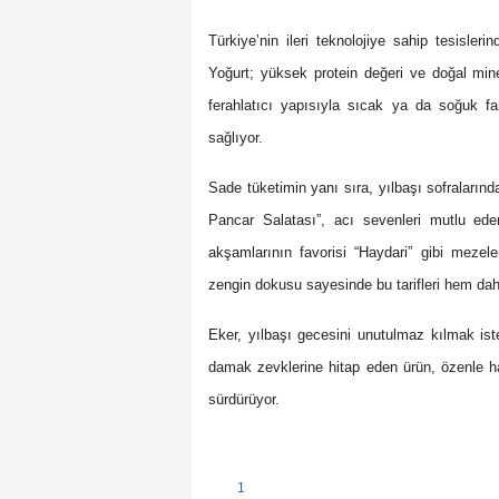
Türkiye’nin ileri teknolojiye sahip tesisle
Yoğurt; yüksek protein değeri ve doğal minera
ferahlatıcı yapısıyla sıcak ya da soğuk fa
sağlıyor.
Sade tüketimin yanı sıra, yılbaşı sofraların
Pancar Salatası”, acı sevenleri mutlu ede
akşamlarının favorisi “Haydari” gibi mezel
zengin dokusu sayesinde bu tarifleri hem dah
Eker, yılbaşı gecesini unutulmaz kılmak ist
damak zevklerine hitap eden ürün, özenle ha
sürdürüyor.