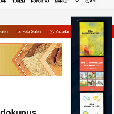
Ara
UAR
TURIZM
RÖPORTAJ
MARKET
aleri
Foto Galeri
Yazarlar
Üye Paneli
i dokunuş