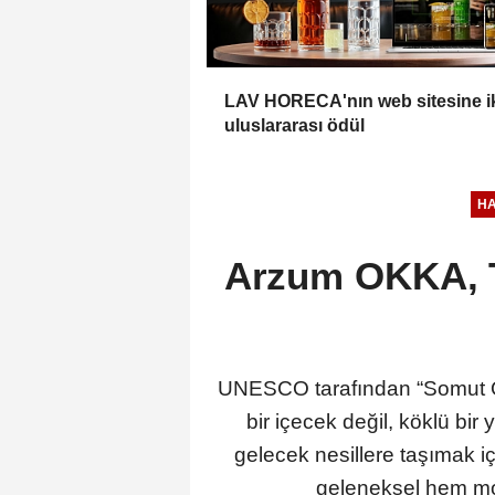
LAV HORECA'nın web sitesine i
uluslararası ödül
H
Arzum OKKA, Tü
UNESCO tarafından “Somut Olm
bir içecek değil, köklü bi
gelecek nesillere taşımak i
geleneksel hem mo