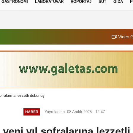
GASTRONOMI
LABORATUVAR
RÖPORTAJ
SÜT
GIDA
F
izlilik İlkeleri
Video G
ofralarına lezzetli dokunuş
Yayınlanma: 08 Aralık 2025 - 12:47
HABER
 yeni yıl sofralarına lezzetl