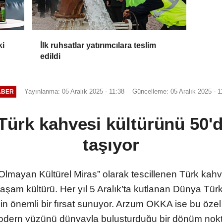
ki
İlk ruhsatlar yatırımcılara teslim
edildi
Yayınlanma: 05 Aralık 2025 - 11:38
Güncelleme: 05 Aralık 2025 - 1
ABER
rk kahvesi kültürünü 50'd
taşıyor
ayan Kültürel Miras” olarak tescillenen Türk kahvesi
r yaşam kültürü. Her yıl 5 Aralık’ta kutlanan Dünya Tü
çin önemli bir fırsat sunuyor. Arzum OKKA ise bu öz
dern yüzünü dünyayla buluşturduğu bir dönüm noktas