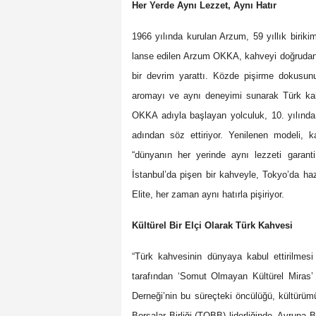
Her Yerde Aynı Lezzet, Aynı Hatır
1966 yılında kurulan Arzum, 59 yıllık birikim
lanse edilen Arzum OKKA, kahveyi doğrudan 
bir devrim yarattı. Közde pişirme dokusu
aromayı ve aynı deneyimi sunarak Türk kahv
OKKA adıyla başlayan yolculuk, 10. yılında
adından söz ettiriyor. Yenilenen modeli, 
“dünyanın her yerinde aynı lezzeti garant
İstanbul’da pişen bir kahveyle, Tokyo’da ha
Elite, her zaman aynı hatırla pişiriyor.
Kültürel Bir Elçi Olarak Türk Kahvesi
“Türk kahvesinin dünyaya kabul ettirilmes
tarafından ‘Somut Olmayan Kültürel Miras’ 
Derneği’nin bu süreçteki öncülüğü, kültürüm
Borsalar Birliği (TOBB) liderliğinde, Avrupa B