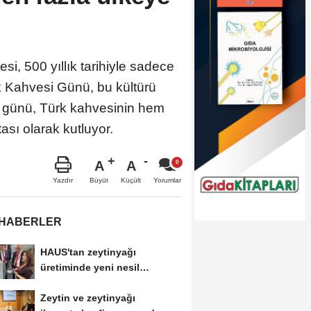
, 500 yıllık tarihiyle sadece
rk Kahvesi Günü, bu kültürü
el günü, Türk kahvesinin hem
ı olarak kutluyor.
A
A
Büyüt
Küçült
Yazdır
Yorumlar
 HABERLER
HAUS'tan zeytinyağı
üretiminde yeni nesil
teknolojiler
Zeytin ve zeytinyağı