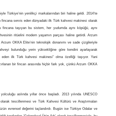
iyle Türkiye’nin yenilikçi markalarından biri haline geldi. 2014’te
fincana servis eden dünyadaki ilk Türk kahvesi makinesi olarak
nu fincana taşıyan bu sistem, her yudumda aynı köpüğü, aynı
esinin ritüelini modern yaşamın parçası haline getirdi. Arzum
 Arzum OKKA Elite’nin teknolojik donanımı ve sade çizgileriyle
kahveyi bulunduğu yerin yüksekliğine göre kendini ayarlayarak
i eden ilk Türk kahvesi makinesi” olma özelliği taşıyor. Yani
zırlanan bir fincan arasında hiçbir fark yok, çünkü Arzum OKKA
i yolculuğu aslında yıllar önce başladı. 2013 yılında UNESCO
olarak tescillenmesi ve Türk Kahvesi Kültürü ve Araştırmaları
üzün evrensel değerini taçlandırdı. Bugün ise Türkiye Odalar ve
irliği tarafından ‘Geleneksel Ürün Adı’ olarak tescillenmesiyle, bu