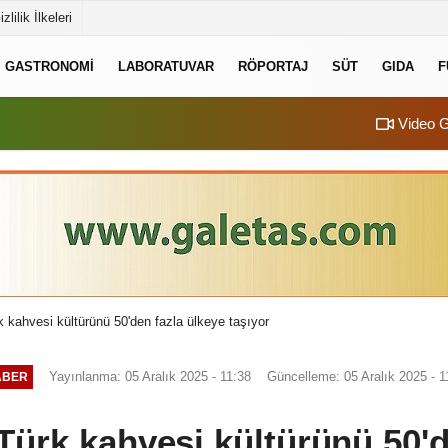
izlilik İlkeleri
GASTRONOMI
LABORATUVAR
RÖPORTAJ
SÜT
GIDA
F
Video G
kahvesi kültürünü 50'den fazla ülkeye taşıyor
Yayınlanma: 05 Aralık 2025 - 11:38
Güncelleme: 05 Aralık 2025 - 1
ABER
rk kahvesi kültürünü 50'd