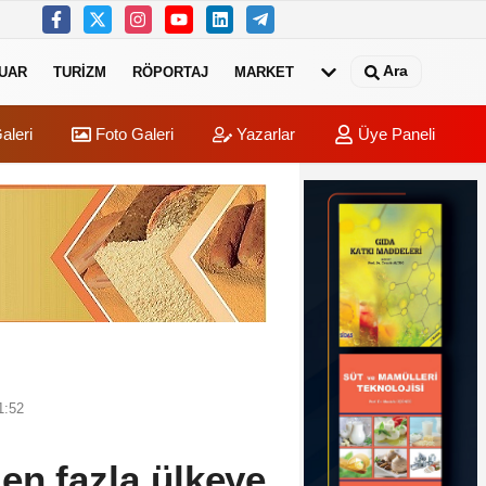
Ara
UAR
TURIZM
RÖPORTAJ
MARKET
aleri
Foto Galeri
Yazarlar
Üye Paneli
1:52
en fazla ülkeye