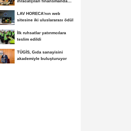
ihracatçıları finansmanda
kolaylık bekliyor
LAV HORECA'nın web
sitesine iki uluslararası ödül
İlk ruhsatlar yatırımcılara
teslim edildi
TÜGİS, Gıda sanayisini
akademiyle buluşturuyor