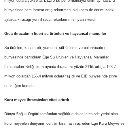
milyon dolara yükseltti. EZZİB bu performansıyla ekim ayında EİB
bünyesinde hem ihracat artış rekortmeni oldu hem de önümüzdeki
aylarda kıracağı yeni ihracat rekorlarının sinyalini verdi.
Gıda ihracatının lideri su ürünleri ve hayvansal mamuller
Su ürünleri, kanatlı eti, yumurta, süt ürünleri ve bal ihracatını
bünyesinde barındıran Ege Su Ürünleri ve Hayvansal Mamuller
İhracatçıları Birliği ekim ayında ihracatını yüzde 21’lik artışla 128,7
milyon dolardan 156,4 milyon dolara taşıdı ve EİB bünyesinde zirve
ortaklığını korudu.
Kuru meyve ihracatçıları vites artırdı
Dünya Sağlık Örgütü tarafından sağlıklı gıdalar listesinde yerini alan
kuru meyveleri dünyanın dört bir tarafına ihraç eden Ege Kuru Meyve ve