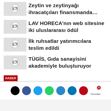
teknolojiler
Zeytin ve zeytinyağı
ihracatçıları finansmanda
kolaylık bekliyor
LAV HORECA'nın web sitesine
iki uluslararası ödül
İlk ruhsatlar yatırımcılara
teslim edildi
TÜGİS, Gıda sanayisini
akademiyle buluşturuyor
HABER
Yayınlanma: 01 Kasım 2024 - 16:50
Güncelleme: 01 Kasım 2024 - 16:53
Yorumlar
Yorumlar
Tire Süt Kooperatifi'nden yangın
mağduru üreticilere destek