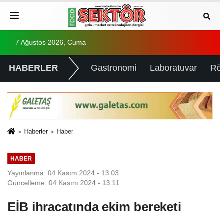
7 Ağustos 2026, Cuma
HABERLER
Gastronomi
Laboratuvar
Rö
Haberler
Haber
HABER
Yayınlanma: 04 Kasım 2024 - 13:03
Güncelleme: 04 Kasım 2024 - 13:11
EİB ihracatında ekim bereketi