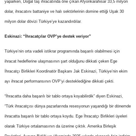
yaparken, Doğal taş ihracatında öne çıkan Afyonkarahisar 33,5 milyon
dolar, ihracatını battaniye ve halı sektörlerinin domine ettiği Uşak 30
milyon dolar dövizi Türkiye’ye kazandırdılar.
Eskinazi: “İhracatçılar OVP’ye destek veriyor”
Türkiye’nin orta vadeli istikrar programında başarılı olabilmesi için
ihracat hedeflerine ulaşmasının şart olduğunu dikkati çeken Ege
İhracatçı Birlikleri Koordinatör Başkanı Jak Eskinazi, Türkiye’nin ekim
ayı ihracat performansının OVP’yi desteklediğine dikkati çekti.
“İhracatta daha başarılı bir tablo ortaya koyabilirdik” diyen Eskinazi,
“Türk ihracatçısı dünya pazarlarında resesyonun yaşandığı bir dönemde
ihracatta başarılı bir tablo ortaya koydu. Ege İhracatçı Birlikleri üyeleri
olarak Türkiye ortalamasının da üzerine çıktık. Amerika Birleşik