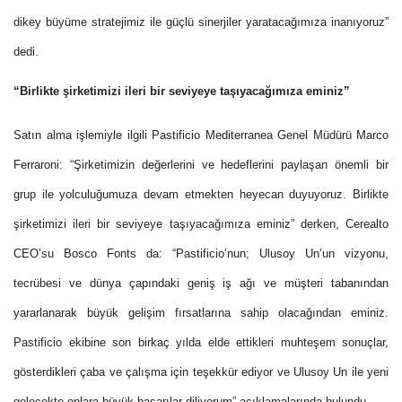
dikey büyüme stratejimiz ile güçlü sinerjiler yaratacağımıza inanıyoruz”
dedi.
“Birlikte şirketimizi ileri bir seviyeye taşıyacağımıza eminiz”
Satın alma işlemiyle ilgili Pastificio Mediterranea Genel Müdürü Marco
Ferraroni: “Şirketimizin değerlerini ve hedeflerini paylaşan önemli bir
grup ile yolculuğumuza devam etmekten heyecan duyuyoruz. Birlikte
şirketimizi ileri bir seviyeye taşıyacağımıza eminiz” derken, Cerealto
CEO’su Bosco Fonts da: “Pastificio’nun; Ulusoy Un’un vizyonu,
tecrübesi ve dünya çapındaki geniş iş ağı ve müşteri tabanından
yararlanarak büyük gelişim fırsatlarına sahip olacağından eminiz.
Pastificio ekibine son birkaç yılda elde ettikleri muhteşem sonuçlar,
gösterdikleri çaba ve çalışma için teşekkür ediyor ve Ulusoy Un ile yeni
gelecekte onlara büyük başarılar diliyorum” açıklamalarında bulundu.