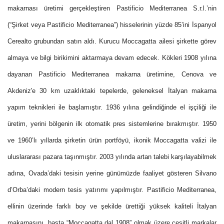
makarnası üretimi gerçekleştiren Pastificio Mediterranea S.r.l.’nin
(“Şirket veya Pastificio Mediterranea”) hisselerinin yüzde 85’ini İspanyol
Cerealto grubundan satın aldı. Kurucu Moccagatta ailesi şirkette görev
almaya ve bilgi birikimini aktarmaya devam edecek. Kökleri 1908 yılına
dayanan Pastificio Mediterranea makarna üretimine, Cenova ve
Akdeniz'e 30 km uzaklıktaki tepelerde, geleneksel İtalyan makarna
yapım teknikleri ile başlamıştır. 1936 yılına gelindiğinde el işçiliği ile
üretim, yerini bölgenin ilk otomatik pres sistemlerine bırakmıştır. 1950
ve 1960’lı yıllarda şirketin ürün portföyü, ikonik Moccagatta valizi ile
uluslararası pazara taşınmıştır. 2003 yılında artan talebi karşılayabilmek
adına, Ovada’daki tesisin yerine günümüzde faaliyet gösteren Silvano
d’Orba’daki modern tesis yatırımı yapılmıştır. Pastificio Mediterranea,
ellinin üzerinde farklı boy ve şekilde ürettiği yüksek kaliteli İtalyan
makarnasını, başta “Moccagatta dal 1908” olmak üzere çeşitli markalar