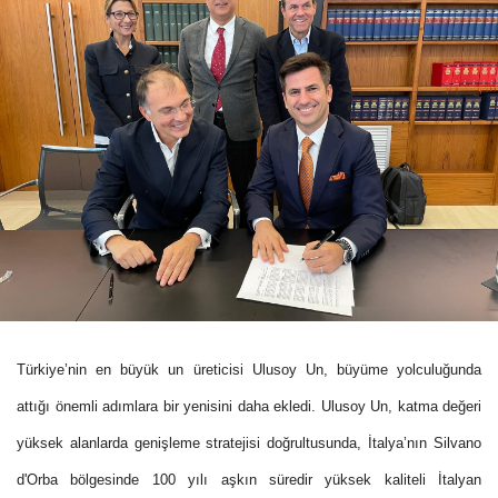
Türkiye’nin en büyük un üreticisi Ulusoy Un, büyüme yolculuğunda
attığı önemli adımlara bir yenisini daha ekledi. Ulusoy Un, katma değeri
yüksek alanlarda genişleme stratejisi doğrultusunda, İtalya’nın Silvano
d'Orba bölgesinde 100 yılı aşkın süredir yüksek kaliteli İtalyan