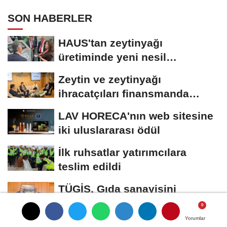
SON HABERLER
HAUS'tan zeytinyağı
üretiminde yeni nesil
teknolojiler
Zeytin ve zeytinyağı
ihracatçıları finansmanda
kolaylık bekliyor
LAV HORECA'nın web sitesine
iki uluslararası ödül
İlk ruhsatlar yatırımcılara
teslim edildi
TÜGİS, Gıda sanayisini
akademiyle buluşturuyor
Yorumlar
Yorumlar