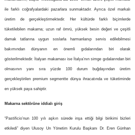
ile farklı coğrafyalardaki pazarlara sunmaktadır. Ayrıca özel markalı
üretim de gerçekleştirmektedir. Her kültürde farklı biçimlerde
tüketilebilen makarna; uzun raf ömrü, yüksek besin değeri ve çeşitli
damak tatlarına uygun soslarla harmanlanıp servis edilebilmesi
bakımından dünyanın en önemli gıdalarından biri olarak
gösterilmektedir. İtalyan makarnası ise İtalya’nın simge gıdalarından biri
olmasının yanı sıra yüzde 100 durum buğdayından üretim
gerçekleştirilen premium segmentte dünya ihracatında ve tüketiminde
en yüksek paya sahiptir.
Makarna sektörüne iddialı giriş
“Pastificio’nun 100 yılı aşkın sürede inşa ettiği bilgi birikimi bizleri
etkiledi” diyen Ulusoy Un Yönetim Kurulu Başkanı Dr. Eren Günhan