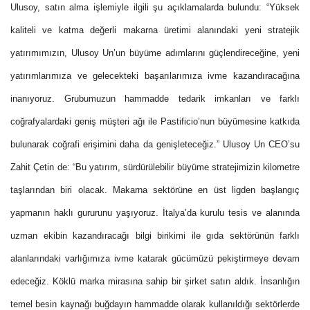
Ulusoy, satın alma işlemiyle ilgili şu açıklamalarda bulundu: “Yüksek
kaliteli ve katma değerli makarna üretimi alanındaki yeni stratejik
yatırımımızın, Ulusoy Un’un büyüme adımlarını güçlendireceğine, yeni
yatırımlarımıza ve gelecekteki başarılarımıza ivme kazandıracağına
inanıyoruz. Grubumuzun hammadde tedarik imkanları ve farklı
coğrafyalardaki geniş müşteri ağı ile Pastificio’nun büyümesine katkıda
bulunarak coğrafi erişimini daha da genişleteceğiz.” Ulusoy Un CEO’su
Zahit Çetin de: “Bu yatırım, sürdürülebilir büyüme stratejimizin kilometre
taşlarından biri olacak. Makarna sektörüne en üst ligden başlangıç
yapmanın haklı gururunu yaşıyoruz. İtalya’da kurulu tesis ve alanında
uzman ekibin kazandıracağı bilgi birikimi ile gıda sektörünün farklı
alanlarındaki varlığımıza ivme katarak gücümüzü pekiştirmeye devam
edeceğiz. Köklü marka mirasına sahip bir şirket satın aldık. İnsanlığın
temel besin kaynağı buğdayın hammadde olarak kullanıldığı sektörlerde