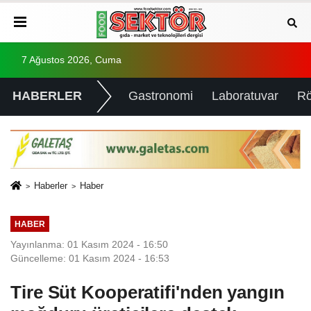
7 Ağustos 2026, Cuma
HABERLER
Gastronomi
Laboratuvar
Rö
Haberler
Haber
HABER
Yayınlanma: 01 Kasım 2024 - 16:50
Güncelleme: 01 Kasım 2024 - 16:53
Tire Süt Kooperatifi'nden yangın