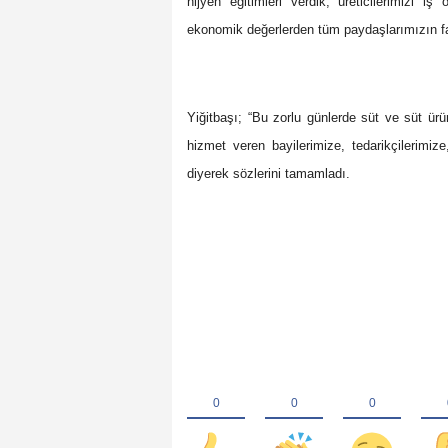
hijyen eğitimleri verdik, üreticilerimizi iş 
ekonomik değerlerden tüm paydaşlarımızın fa
Yiğitbaşı; “Bu zorlu günlerde süt ve süt ürün
hizmet veren bayilerimize, tedarikçilerimiz
diyerek sözlerini tamamladı.