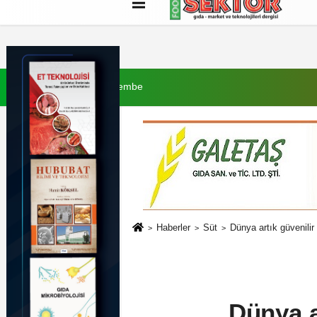
Künye
İletişim
Çerez Politikası
G
6 Ağustos 2026, Perşembe
Haberler
Süt
Dünya artık güvenilir 
Dünya a