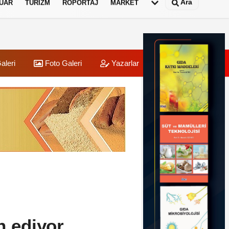
Ara
UAR
TURIZM
RÖPORTAJ
MARKET
aleri
Foto Galeri
Yazarlar
Üye Paneli
h ediyor