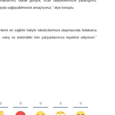
ortaklarımız olarak görüyor, ticari faaliyetlerimizle yarattığımız
yda sağlayabilmesini amaçlıyoruz.” diye konuştu.
lerini en sağlıklı haliyle tüketicilerimize ulaşmasında fedakarca
e, satış ve üretimdeki tüm çalışanlarımıza teşekkür ediyorum.”