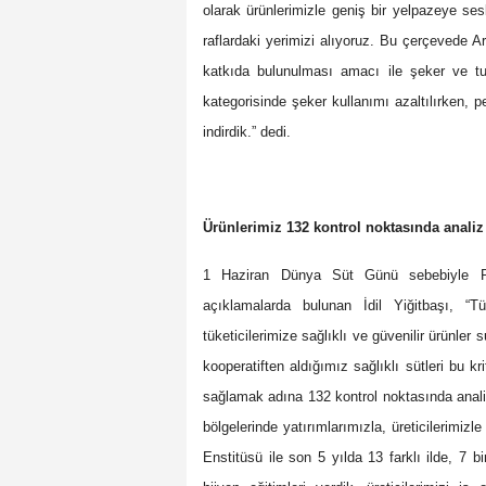
olarak ürünlerimizle geniş bir yelpazeye sesl
raflardaki yerimizi alıyoruz. Bu çerçevede A
katkıda bulunulması amacı ile şeker ve t
kategorisinde şeker kullanımı azaltılırken, p
indirdik.” dedi.
Ürünlerimiz 132 kontrol noktasında analiz e
1 Haziran Dünya Süt Günü sebebiyle Pına
açıklamalarda bulunan İdil Yiğitbaşı, “T
tüketicilerimize sağlıklı ve güvenilir ürünle
kooperatiften aldığımız sağlıklı sütleri bu kri
sağlamak adına 132 kontrol noktasında anal
bölgelerinde yatırımlarımızla, üreticilerimi
Enstitüsü ile son 5 yılda 13 farklı ilde, 7