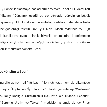
yıl önce kutlanmaya başladığını söyleyen Pınar Süt Mamülleri
iğitbaşı, “Dünyanın geçtiği bu zor günlerde, sürecin en büyük
da güvenliği oldu. Bu dönemde ambalajlı gıdalara, talep daha fazla
lerine gösterdiği talebin 2020 yılı Mart- Nisan aylarında % 16,8
iği kurallarına uygun olarak hijyenik ortamlarda el değmeden
abiliyor. Alışkanlıklarımızı değiştiren günleri yaşarken, bu dönem
enilir markalara yöneltti.” dedi.
e yönelim artıyor’’
unu dile getiren İdil Yiğitbaşı, “Hem dünyada hem de ülkemizde
Sağlık Örgütü’nün “İyi olma hali” olarak yorumladığı “Wellness”
kımı yükselişte. Sürdürülebilir Kalkınma için “Küresel Hedefler’’
e “Sorumlu Üretim ve Tüketim” maddeleri ışığında biz de Pınar