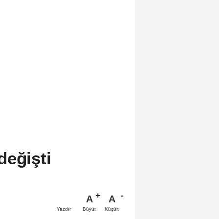
değişti
A
A
Büyüt
Küçült
Yazdır