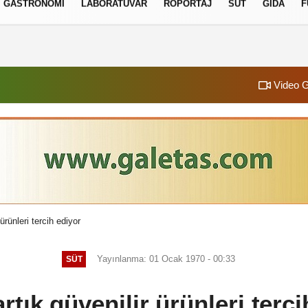
GASTRONOMI
LABORATUVAR
RÖPORTAJ
SÜT
GIDA
F
izlilik İlkeleri
Video G
ürünleri tercih ediyor
Yayınlanma: 01 Ocak 1970 - 00:33
SÜT
rtık güvenilir ürünleri terci