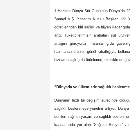
1 Haziran Dünya Süt Günü’nün Dünya’da 20 
Sanayi A.Ş. Yönetim Kurulu Başkanı İdil Y
öğretilerinden biri sağlık ve hijyen kadar gı
arttı. Tüketicilerimizin ambalajlı süt ürün
arttığını görüyoruz. İnsanlar gıda güvenl
hazırlanan ürünleri gönül rahatlığıyla kullan
bizi ambalajlı gıda ürünlerine, özellikle de güv
“Dünyada ve ülkemizde sağlıklı beslenmey
Dünyanın hızlı bir değişim sürecinde olduğ
sağlıklı beslenmeye yönelim artıyor. Dünya 
denilen sağlıklı yaşam ve sağlıklı beslenme a
kapsamında yer alan “Sağlıklı Bireyler” v