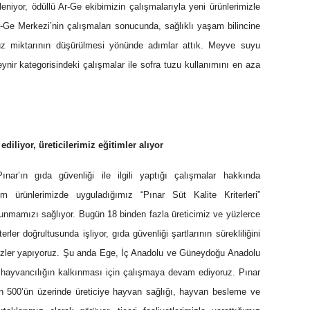
eniyor, ödüllü Ar-Ge ekibimizin çalışmalarıyla yeni ürünlerimizle
r-Ge Merkezi’nin çalışmaları sonucunda, sağlıklı yaşam bilincine
uz miktarının düşürülmesi yönünde adımlar attık. Meyve suyu
eynir kategorisindeki çalışmalar ile sofra tuzu kullanımını en aza
diliyor, üreticilerimiz eğitimler alıyor
r’ın gıda güvenliği ile ilgili yaptığı çalışmalar hakkında
üm ürünlerimizde uyguladığımız “Pınar Süt Kalite Kriterleri”
r sunmamızı sağlıyor. Bugün 18 binden fazla üreticimiz ve yüzlerce
terler doğrultusunda işliyor, gıda güvenliği şartlarının sürekliliğini
izler yapıyoruz. Şu anda Ege, İç Anadolu ve Güneydoğu Anadolu
zle hayvancılığın kalkınması için çalışmaya devam ediyoruz. Pınar
 bin 500’ün üzerinde üreticiye hayvan sağlığı, hayvan besleme ve