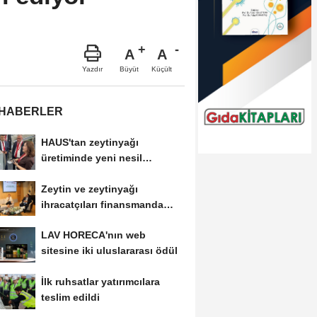
A
A
Büyüt
Küçült
Yazdır
 HABERLER
HAUS'tan zeytinyağı
üretiminde yeni nesil
teknolojiler
Zeytin ve zeytinyağı
ihracatçıları finansmanda
kolaylık bekliyor
LAV HORECA'nın web
sitesine iki uluslararası ödül
İlk ruhsatlar yatırımcılara
teslim edildi