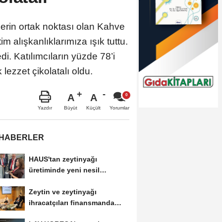
lerin ortak noktası olan Kahve
alışkanlıklarımıza ışık tuttu.
i. Katılımcıların yüzde 78’i
ezzet çikolatalı oldu.
A
A
Büyüt
Küçült
Yazdır
Yorumlar
 HABERLER
HAUS'tan zeytinyağı
üretiminde yeni nesil
teknolojiler
Zeytin ve zeytinyağı
ihracatçıları finansmanda
kolaylık bekliyor