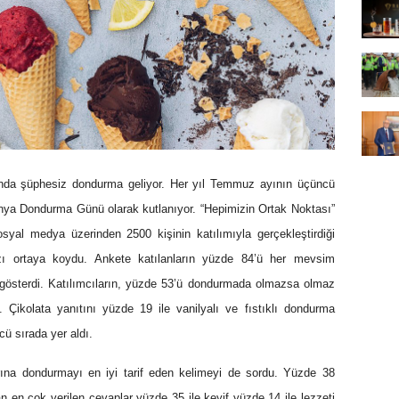
şında şüphesiz dondurma geliyor. Her yıl Temmuz ayının üçüncü
nya Dondurma Günü olarak kutlanıyor. “Hepimizin Ortak Noktası”
yal medya üzerinden 2500 kişinin katılımıyla gerçekleştirdiği
ızı ortaya koydu. Ankete katılanların yüzde 84’ü her mevsim
gösterdi. Katılımcıların, yüzde 53’ü dondurmada olmazsa olmaz
i. Çikolata yanıtını yüzde 19 ile vanilyalı ve fıstıklı dondurma
ncü sırada yer aldı.
rına dondurmayı en iyi tarif eden kelimeyi de sordu. Yüzde 38
n en çok verilen cevaplar yüzde 35 ile keyif yüzde 14 ile lezzeti