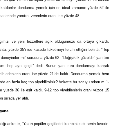
e katılanlar dondurma yemek için en ideal zamanın yüzde 52 ile
atlerinde yanıtını verenlerin oranı ise yüzde 48…
ğimizi ve yeni lezzetlere açık olduğumuzu da ortaya çıkardı.
hta, yüzde 35’i ise kasede tüketmeyi tercih ettiğini belirtti. “Hep
i deneyimler mi” sorusuna yüzde 62 “Değişiklik güzeldir” yanıtını
mam, hep aynı çeşit” dedi. Bunun yanı sıra dondurmayı karışık
cih edenlerin oranı ise yüzde 21’de kaldı.
Dondurma yemek hem
ede en fazla kaç top yiyebilirsiniz? Ankette bu soruyu rekorum 1-
ı yüzde 36 ile eşit kaldı. 9-12 top yiyebilenlerin oranı yüzde 15
on sırada yer aldı.
 yana
ı ankette, “Yazın popüler çeşitlerini kombinlesek senin favorin