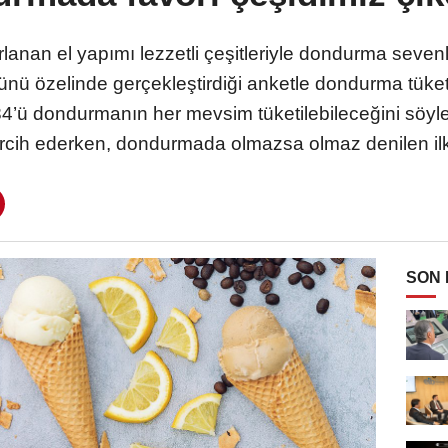
ırlanan el yapımı lezzetli çeşitleriyle dondurma seven
özelinde gerçekleştirdiği anketle dondurma tüketim 
4’ü dondurmanın her mevsim tüketilebileceğini söyled
rcih ederken, dondurmada olmazsa olmaz denilen ilk l
SON