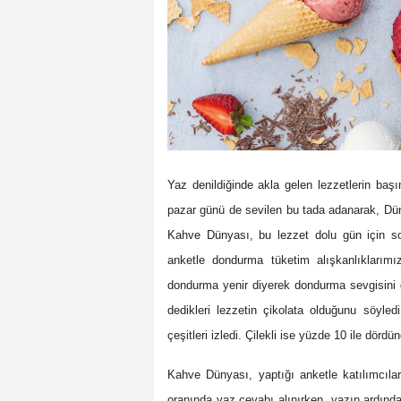
Yaz denildiğinde akla gelen lezzetlerin ba
pazar günü de sevilen bu tada adanarak, Dü
Kahve Dünyası, bu lezzet dolu gün için sos
anketle dondurma tüketim alışkanlıklarım
dondurma yenir diyerek dondurma sevgisini 
dedikleri lezzetin çikolata olduğunu söyled
çeşitleri izledi. Çilekli ise yüzde 10 ile dördü
Kahve Dünyası, yaptığı anketle katılımcıla
oranında yaz cevabı alınırken, yazın ardında