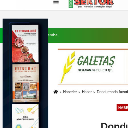
Künye
İletişim
Çerez Politikası
G
6 Ağustos 2026, Perşembe
Haberler
Haber
Dondurmada favori 
HAB
Dondu