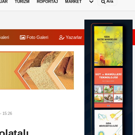
Ara
UAR
TURIZM
RÖPORTAJ
MARKET
aleri
Foto Galeri
Yazarlar
Üye Paneli
- 15:26
latalı