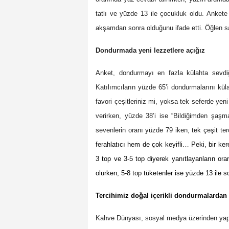
tatlı ve yüzde 13 ile çocukluk oldu. Anket
akşamdan sonra olduğunu ifade etti. Öğlen sa
Dondurmada yeni lezzetlere açığız
Anket, dondurmayı en fazla külahta sevdi
Katılımcıların yüzde 65’i dondurmalarını küla
favori çeşitleriniz mi, yoksa tek seferde yen
verirken, yüzde 38’i ise “Bildiğimden şaş
sevenlerin oranı yüzde 79 iken, tek çeşit ter
ferahlatıcı hem de çok keyifli… Peki, bir ker
3 top ve 3-5 top diyerek yanıtlayanların oran
olurken, 5-8 top tüketenler ise yüzde 13 ile s
Tercihimiz doğal içerikli dondurmalardan
Kahve Dünyası, sosyal medya üzerinden yaptığ