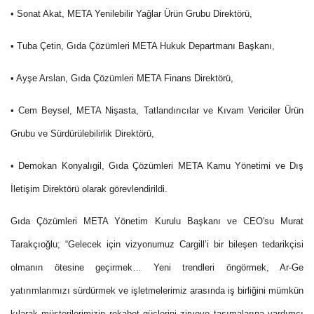
• Sonat Akat, META Yenilebilir Yağlar Ürün Grubu Direktörü,
• Tuba Çetin, Gıda Çözümleri META Hukuk Departmanı Başkanı,
• Ayşe Arslan, Gıda Çözümleri META Finans Direktörü,
• Cem Beysel, META Nişasta, Tatlandırıcılar ve Kıvam Vericiler Ürün
Grubu ve Sürdürülebilirlik Direktörü,
• Demokan Konyalıgil, Gıda Çözümleri META Kamu Yönetimi ve Dış
İletişim Direktörü olarak görevlendirildi.
Gıda Çözümleri META Yönetim Kurulu Başkanı ve CEO'su Murat
Tarakçıoğlu; “Gelecek için vizyonumuz Cargill’i bir bileşen tedarikçisi
olmanın ötesine geçirmek… Yeni trendleri öngörmek, Ar-Ge
yatırımlarımızı sürdürmek ve işletmelerimiz arasında iş birliğini mümkün
kılarak müşterilerimizin rekabet güçlerini zirveye taşımalarına yardımcı