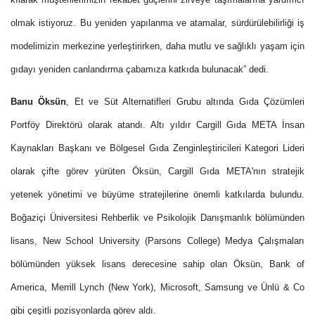
olmak istiyoruz. Bu yeniden yapılanma ve atamalar, sürdürülebilirliği iş
modelimizin merkezine yerleştirirken, daha mutlu ve sağlıklı yaşam için
gıdayı yeniden canlandırma çabamıza katkıda bulunacak” dedi.
Banu Öksün
, Et ve Süt Alternatifleri Grubu altında Gıda Çözümleri
Portföy Direktörü olarak atandı. Altı yıldır Cargill Gıda META İnsan
Kaynakları Başkanı ve Bölgesel Gıda Zenginleştiricileri Kategori Lideri
olarak çifte görev yürüten Öksün, Cargill Gıda META'nın stratejik
yetenek yönetimi ve büyüme stratejilerine önemli katkılarda bulundu.
Boğaziçi Üniversitesi Rehberlik ve Psikolojik Danışmanlık bölümünden
lisans, New School University (Parsons College) Medya Çalışmaları
bölümünden yüksek lisans derecesine sahip olan Öksün, Bank of
America, Merrill Lynch (New York), Microsoft, Samsung ve Ünlü & Co
gibi çeşitli pozisyonlarda görev aldı.