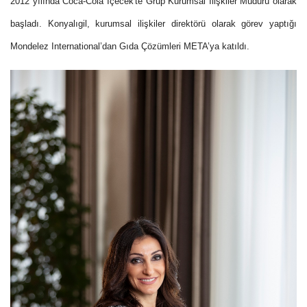
2012 yılında Coca-Cola İçecek'te Grup Kurumsal İlişkiler Müdürü olarak
başladı. Konyalıgil, kurumsal ilişkiler direktörü olarak görev yaptığı
Mondelez International’dan Gıda Çözümleri META’ya katıldı.