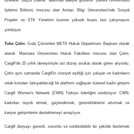
özellikle "Güçlü Liderlik" alanında faaliyet gösterdi. Bilkent Üniversitesi
İşletme Bölümü mezunu olan Arslan, Bilgi Üniversitesi'nde Sosyal
Projeler ve STK Yönetimi üzerine yüksek lisans tezi çalışmasını
yürütüyor.
Tuba Çetin
, Gıda Çözümleri META Hukuk Departmanı Başkanı olarak
atandı. Marmara Üniversitesi Hukuk Fakültesi mezunu olan Çetin,
Cargill’de 25 yıllık deneyimiyle üst düzey avukat olarak görev alıyordu.
Çetin aynı zamanda Cargill'in cinsiyet eşitliği için çalışan ve kadınların
ortak konuları tartışabileceği bir platform sağlayan küresel kadın girişimi
Cargill Women's Network (CWN) Türkiye liderliğini sürdürüyor. CWN,
kadınları teşvik etmek, güçlendirmek, görünürlüklerini artırmak ve
kariyer gelişimlerini desteklemeyi amaçlıyor.
Cargill dünyayı güvenli, sorumlu ve sürdürülebilir bir şekilde beslemek