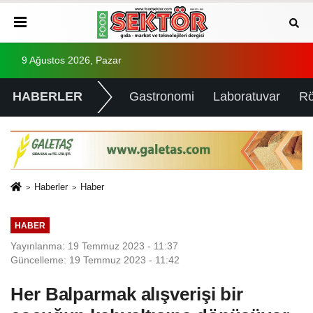
9 Ağustos 2026, Pazar
HABERLER
Gastronomi
Laboratuvar
Rö
Haberler
Haber
HABER
Yayınlanma: 19 Temmuz 2023 - 11:37
Güncelleme: 19 Temmuz 2023 - 11:42
Her Balparmak alışverişi bir