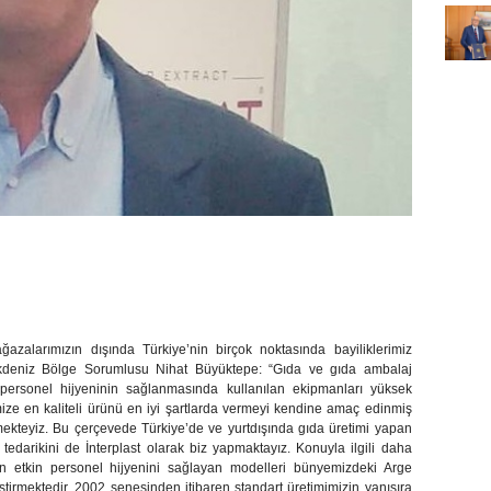
azalarımızın dışında Türkiye’nin birçok noktasında bayiliklerimiz
kdeniz Bölge Sorumlusu Nihat Büyüktepe: “
Gıda ve gıda ambalaj
 personel hijyeninin sağlanmasında kullanılan ekipmanları yüksek
imize en kaliteli ürünü en iyi şartlarda vermeyi kendine amaç edinmiş
rmekteyiz. Bu çerçevede Türkiye’de ve yurtdışında gıda üretimi yapan
tedarikini de İnterplast olarak biz yapmaktayız. Konuyla ilgili daha
en etkin personel hijyenini sağlayan modelleri bünyemizdeki Arge
irmektedir. 2002 senesinden itibaren standart üretimimizin yanısıra