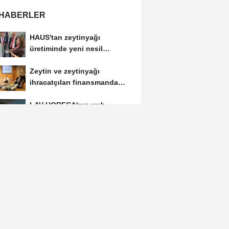
 HABERLER
HAUS'tan zeytinyağı
üretiminde yeni nesil
teknolojiler
Zeytin ve zeytinyağı
ihracatçıları finansmanda
kolaylık bekliyor
LAV HORECA'nın web
sitesine iki uluslararası ödül
İlk ruhsatlar yatırımcılara
teslim edildi
TÜGİS, Gıda sanayisini
akademiyle buluşturuyor