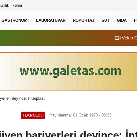
izlilik İlkeleri
GASTRONOMI
LABORATUVAR
RÖPORTAJ
SÜT
GIDA
F
Video G
yerleri deyince: İnterplast
Yayınlanma: 01 Ocak 1970 - 00:33
TEKNOLOJI
ijyen bariyerleri deyince: İn