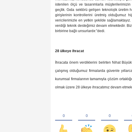
istenilen ölçü ve tasarımlarla müşterilerimizi
geçtik. Gıda sektörü gelişen teknolojik üretim 
girişlerinin kontrollerini üretmiş olduğumuz h
vericilerimizle en yetkin şekilde sağlamaktayı
verdiği teknik desteğimiz devam etmektedir. Bizi
birbirine bağlı unsurlardır.”dedi.
28 ülkeye ihracat
İhracata önem verdiklerini belirten Nihat Büyük
çalışmış olduğumuz firmalarda güvenle yıllarc
kurumsal firmalarının tamamıyla çözüm ortaklığı
olmak üzere 28 ülkeye ihracatımız devam etmekt