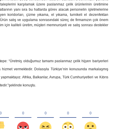
n taleplerini karşılamak üzere paslanmaz çelik ürünlerinin üretimine
hatlarının yanı sıra bu hatlarda görev alacak personelin işletmelerine
ijyen koridorları, çizme yıkama, el yıkama, turnikeli el dezenfektan
z. Ürün satış ve uygulama sonrasındaki süreç de firmamızın çok önem
m için kaliteli üretim, müşteri memnuniyeti ve satış sonrası destekler
tepe: “
Üretmiş olduğumuz tamamı paslanmaz çelik hijyen bariyerleri
a hizmet vermektedir. Dolasıyla Türkiye’nin konusunda markalaşmış
 yapmaktayız. Afrika, Balkanlar, Avrupa, Türk Cumhuriyetleri ve Kıbrıs
edir.”şeklinde konuştu.