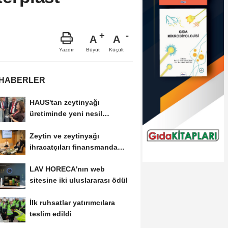
A
A
Büyüt
Küçült
Yazdır
 HABERLER
HAUS'tan zeytinyağı
üretiminde yeni nesil
teknolojiler
Zeytin ve zeytinyağı
ihracatçıları finansmanda
kolaylık bekliyor
LAV HORECA'nın web
sitesine iki uluslararası ödül
İlk ruhsatlar yatırımcılara
teslim edildi