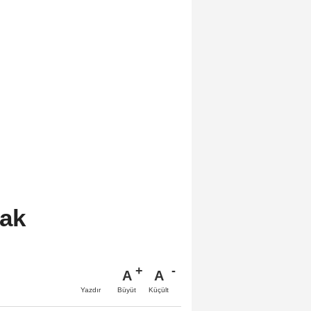
cak
A
A
Büyüt
Küçült
Yazdır