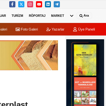
Ara
UAR
TURIZM
RÖPORTAJ
MARKET
aleri
Foto Galeri
Yazarlar
Üye Paneli
terplast