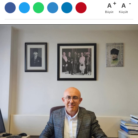
A
A
Büyüt
Küçült