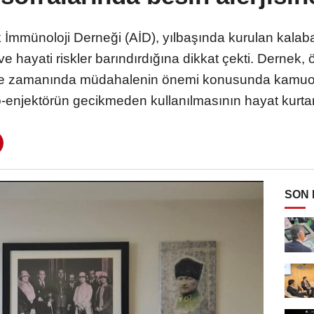
k İmmünoloji Derneği (AİD), yılbaşında kurulan kalabal
i ve hayati riskler barındırdığına dikkat çekti. Dernek, 
ksiye zamanında müdahalenin önemi konusunda kamuoy
enjektörün gecikmeden kullanılmasının hayat kurtarıc
SON