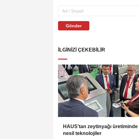
Gönder
İLGINIZI ÇEKEBILIR
HAUS'tan zeytinyağı üretiminde
nesil teknolojiler