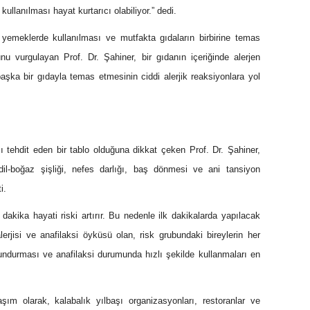
 kullanılması hayat kurtarıcı olabiliyor.” dedi.
ı yemeklerde kullanılması ve mutfakta gıdaların birbirine temas
nu vurgulayan Prof. Dr. Şahiner, bir gıdanın içeriğinde alerjen
aşka bir gıdayla temas etmesinin ciddi alerjik reaksiyonlara yol
ı tehdit eden bir tablo olduğuna dikkat çeken Prof. Dr. Şahiner,
-dil-boğaz şişliği, nefes darlığı, baş dönmesi ve ani tansiyon
i.
dakika hayati riski artırır. Bu nedenle ilk dakikalarda yapılacak
jisi ve anafilaksi öyküsü olan, risk grubundaki bireylerin her
undurması ve anafilaksi durumunda hızlı şekilde kullanmaları en
aşım olarak, kalabalık yılbaşı organizasyonları, restoranlar ve