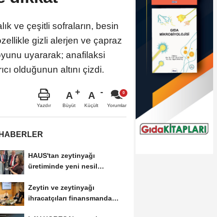
ık ve çeşitli sofraların, besin
özellikle gizli alerjen ve çapraz
unu uyararak; anafilaksi
ı olduğunun altını çizdi.
A
A
Büyüt
Küçült
Yazdır
Yorumlar
 HABERLER
HAUS'tan zeytinyağı
üretiminde yeni nesil
teknolojiler
Zeytin ve zeytinyağı
ihracatçıları finansmanda
kolaylık bekliyor