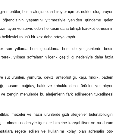
 menüler, besin alerjisi olan bireyler için ek riskler oluşturuyor.
te öğrencisinin yaşamını yitirmesiyle yeniden gündeme gelen
hazırlayan ve servis eden herkesin daha bilinçli hareket etmesinin
elirleyici rolünü bir kez daha ortaya koydu.
er son yıllarda hem çocuklarda hem de yetişkinlerde besin
lirterek, yılbaşı sofralarının içerik çeşitliliği nedeniyle daha fazla
ve süt ürünleri, yumurta, ceviz, antepfıstığı, kaju, fındık, badem
ığı, susam, buğday, balık ve kabuklu deniz ürünleri yer alıyor.
 ve zengin menülerde bu alerjenlerin fark edilmeden tüketilmesi
tlılar, mezeler ve hazır ürünlerde gizli alerjenler bulunabildiğini
şitli olması nedeniyle içerikler birbirine karışabiliyor ve bu durum
 Hastalara reçete edilen ve kullanımı kolay olan adrenalin oto-