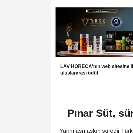
LAV HORECA'nın web sitesine i
uluslararası ödül
Pınar Süt, sü
Yarım asrı aşkın süredir Türki