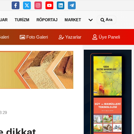
Ara
UAR
TURIZM
RÖPORTAJ
MARKET
aleri
Foto Galeri
Yazarlar
Üye Paneli
3:29
e dikkat