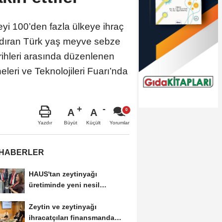
yi 100’den fazla ülkeye ihraç
andıran Türk yaş meyve sebze
tarihleri arasında düzenlenen
eri ve Teknolojileri Fuarı’nda
A
A
Büyüt
Küçült
Yazdır
Yorumlar
 HABERLER
HAUS'tan zeytinyağı
üretiminde yeni nesil
teknolojiler
Zeytin ve zeytinyağı
ihracatçıları finansmanda