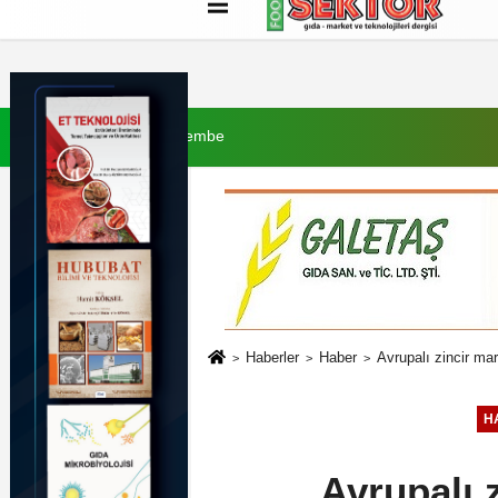
Künye
İletişim
Çerez Politikası
G
6 Ağustos 2026, Perşembe
Haberler
Haber
Avrupalı zincir mar
H
Avrupalı z