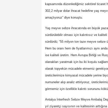
kapsamında düzenlediğimiz sektörel ticaret h
302,2 milyar dolar ihracat hedefine yaş meyv
amaçlıyoruz” diye konuştu.
Yaş meyve sebze ihracatında en büyük pazarl
sürdürülebilir olması için kalıntısız ve kalite
sürdürdü; “55 milyon ton taze meyve sebze ü
Hem bu oranı hem de fiyatlarımızı aynı anda ar
ise kaliteli üretim. Hem Avrupa Birliği ve R
olanakları yaratmak için bu iki koşulu sağlamak
olarak topyekün mücadele etmemiz gerekiyo
üreticilerimize kimyasal mücadele yerine biy
numuneler alıp analiz ettiriyoruz, üreticileri
görmemiz için özellikle kalıntı sorununu kö
Antalya Interfresh Sebze Meyve Ambalaj Depo
yıl ziyaretçi sayısının ve kalitesinin arttığı