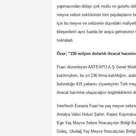
yapmasından dolayı çok mutlu ve gururlu old
meyve sebze sektörünün tüm paydaşlarını bir
için bu meyve ve sebzenin dışındaki maliyetl
bileşenlerin aynı fuarda bir araya gelmesini
noktaladı.
Özer; “150 milyon dolarlık ihracat hacmin
Fuarı düzenleyen ANTEXPO A.Ş Genel Müdürü 
katılmışken, bu yıl 136 firma katıldığını, ara
bulunduğu 415 yabancı ziyaretçinin Türk meyv
ihracat hacmine ulaşacağını öngördüklerini dil
Interfresh Eurasia Fuarı’na yaş meyve sebze ihr
Antalya Valisi Hulusi Şahin, Kepez Kaymak
Ege Yaş Meyve Sebze İhracatçıları Birliği 
Güleç, Uludağ Yaş Meyve İhracatçıları Birliğ