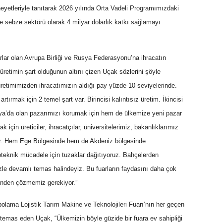
eyetleriyle tanıtarak 2026 yılında Orta Vadeli Programımızdaki
e sebze sektörü olarak 4 milyar dolarlık katkı sağlamayı
ar olan Avrupa Birliği ve Rusya Federasyonu’na ihracatın
li üretimin şart olduğunun altını çizen Uçak sözlerini şöyle
retimimizden ihracatımızın aldığı pay yüzde 10 seviyelerinde.
tırmak için 2 temel şart var. Birincisi kalıntısız üretim. İkincisi
usya’da olan pazarımızı korumak için hem de ülkemize yeni pazar
 için üreticiler, ihracatçılar, üniversitelerimiz, bakanlıklarımız
r. Hem Ege Bölgesinde hem de Akdeniz bölgesinde
oteknik mücadele için tuzaklar dağıtıyoruz. Bahçelerden
mizle devamlı temas halindeyiz. Bu fuarların faydasını daha çok
künden çözmemiz gerekiyor.”
lama Lojistik Tarım Makine ve Teknolojileri Fuarı’nın her geçen
na temas eden Uçak, “Ülkemizin böyle güzide bir fuara ev sahipliği