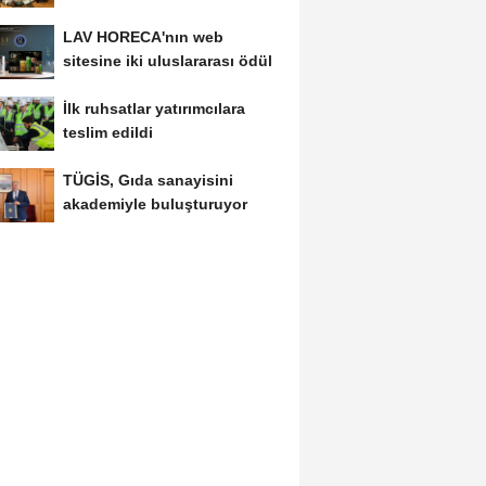
kolaylık bekliyor
LAV HORECA'nın web
sitesine iki uluslararası ödül
İlk ruhsatlar yatırımcılara
teslim edildi
TÜGİS, Gıda sanayisini
akademiyle buluşturuyor