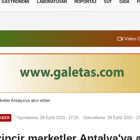
GASTRONOMI
LABORATUVAR
RÖPORTAJ
SÜT
GIDA
F
izlilik İlkeleri
Video G
ketler Antalya'ya akın ettiler
Yayınlanma: 29 Eylül 2023 - 17:25
Güncelleme: 29 Eylül 2023 - 1
ABER
incir marketler Antalya'ya a