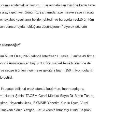
uğumu söylemek istiyorum. Fuar ambalajdan lojistiğe kadar taze
 araya getiriyor. Günümüz şartlarında taze meyve seze ihracatı
er rekabet koşullarını belirlemektedir ve bu açıdan sektörün tüm
n son derece faydalı olduğunu düşünüyorum” diyerek sözlerini
e ulaşacağız”
Murat Özer, 2022 yılında Interfresh Eurasia Fuarı’na 49 firma
larında Avrupa’nın en büyük 3 zincir market temsilcisinin de de
e sebze ürünlerini görmeye geldiğini fuarın 150 milyon dolarlık
e getirdi.
acatçı birlikleri ortak stantla katılırken, fuarın açılışına
amı Nusret Şahin, TAGEM Genel Müdürü Sayın Dr. Metin Türker,
Başkanı Hayrettin Uçak, EYMSİB Yönetim Kurulu Üyesi Vural
i Başkanı Senih Yazgan, Batı Akdeniz İhracatçı Birliği Başkanı