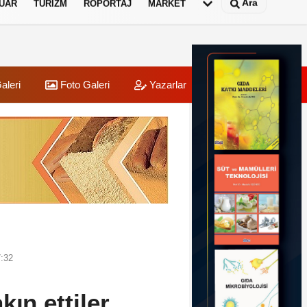
Ara
UAR
TURIZM
RÖPORTAJ
MARKET
aleri
Foto Galeri
Yazarlar
Üye Paneli
7:32
kın ettiler