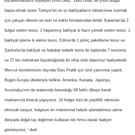
kazandırdıklarını söyleyen Emin Duru, “Duru Gıda, 88 yıldır bulgur
başta olmak üzere Türkiye’nin en iyi bakliyatlarını tüketicisine sunmak
için çalışan ülkenin en eski ve köklü firmalarından biridir. Karaman’da 3
bulgur üretim tesisi, 1 haşlanmış bakliyat & hazır yemek üretim tesisi, 1
bakliyat işleme & eleme tesisi, Edirne’de 1 pirinç paketleme tesisi ve
Şanlıurfa’da bakliyat ve hububat tedarik tesisi ile toplamda 7 tesisimiz
ve 27 bin metrekare büyüklüğünde bir nihai ürün depomuz faaliyettedir.
Mevcut tesislerimizin dışında Duru Pratik için özel yatırımlar yaptık.
Bugün Avrupa ülkeleriyle birlikte; Amerika, Kanada, Japonya,
Avustralya’nın da aralarında bulunduğu 58 farklı ülkeye kendi
markamızla ihracat yapıyoruz. 16 bulgur türü ile çeşitlilik rekorunu
elimizde tutuyor, bulgurun en mükemmel haliyle işlenebilmesi adına
dünyada doğal taş değirmen kullanan tek firma olarak faaliyet
gösteriyoruz.” dedi.