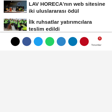
LAV HORECA'nın web sitesine
iki uluslararası ödül
İlk ruhsatlar yatırımcılara
teslim edildi
TÜGİS, Gıda sanayisini
Yorumlar
Yorumlar
Yorumlar
akademiyle buluşturuyor
HABER
Yayınlanma: 21 Eylül 2023 - 13:14
Güncelleme: 21 Eylül 2023 - 13:17
Yeni Doğuş Fonksiyonel Çayların
lansmanı medya dünyasını
buluşturdu