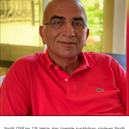
Nazilli OSB’nin 126 hektar alan üzerinde kurulduğunu söyleyen Nazilli