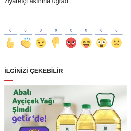
ziyaretçi akınına uğradı.
İLGINIZI ÇEKEBILIR