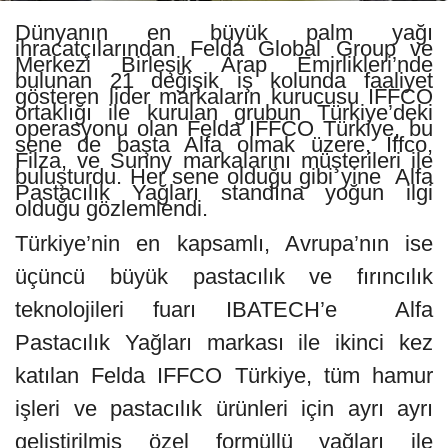
Dünyanın en büyük palm yağı
ihracatçılarından Felda Global Group ve
Merkezi Birleşik Arap Emirlikleri’nde
bulunan 21 değişik iş kolunda faaliyet
gösteren lider markaların kurucusu IFFCO
ortaklığı ile kurulan grubun Türkiye’deki
operasyonu olan Felda IFFCO Türkiye, bu
sene de başta Alfa olmak üzere, Iffco,
Filza, ve Sunny markalarını müşterileri ile
buluşturdu. Her sene olduğu gibi yine Alfa
Pastacılık Yağları standına yoğun ilgi
olduğu gözlemlendi.
Türkiye’nin en kapsamlı, Avrupa’nın ise
üçüncü büyük pastacılık ve fırıncılık
teknolojileri fuarı IBATECH’e Alfa
Pastacılık Yağları markası ile ikinci kez
katılan Felda IFFCO Türkiye, tüm hamur
işleri ve pastacılık ürünleri için ayrı ayrı
geliştirilmiş özel formüllü yağları ile