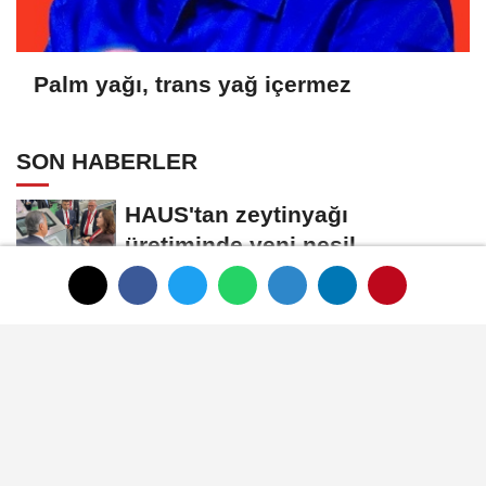
Palm yağı, trans yağ içermez
SON HABERLER
HAUS'tan zeytinyağı
üretiminde yeni nesil
teknolojiler
Zeytin ve zeytinyağı
ihracatçıları finansmanda
kolaylık bekliyor
LAV HORECA'nın web sitesine
iki uluslararası ödül
İlk ruhsatlar yatırımcılara
teslim edildi