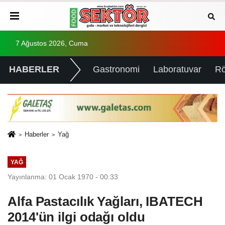
7 Ağustos 2026, Cuma
HABERLER
Gastronomi
Laboratuvar
Rö
Haberler
Yağ
YAĞ
Yayınlanma: 01 Ocak 1970 - 00:33
Alfa Pastacılık Yağları, IBATECH
2014'ün ilgi odağı oldu