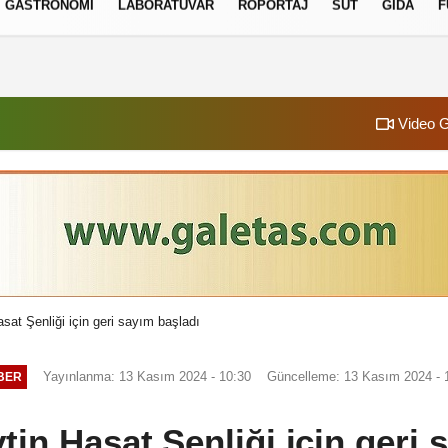
GASTRONOMI
LABORATUVAR
RÖPORTAJ
SÜT
GIDA
F
izlilik İlkeleri
Video G
sat Şenliği için geri sayım başladı
Yayınlanma: 13 Kasım 2024 - 10:30
Güncelleme: 13 Kasım 2024 - 
BER
ytin Hasat Şenliği için geri 