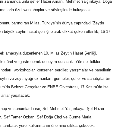
aynı zamanda ünlü şefler Hazer Amani, Mehmet Yalçınkaya, Doğa
lımcılarla özel workshoplar ve söyleşilerde buluşacak.
onunu barındıran Milas, Türkiye’nin dünya çapındaki “Zeytin
en büyük zeytin hasat şenliği olarak dikkat çeken etkinlik, 16-17
ekmek amacıyla düzenlenen 10. Milas Zeytin Hasat Şenliği,
ir kültürel ve gastronomik deneyim sunacak. Yöresel folklor
 notları, workshoplar, konserler, sergiler, yarışmalar ve panellerin
eytin ve zeytinyağı uzmanları, gurmeler, şefler ve sanatçılar bir
ım’da Behzat Gerçeker ve ENBE Orkestrası, 17 Kasım’da ise
 anlar yaşatacak.
rkshop ve sunumlarda ise, Şef Mehmet Yalçınkaya, Şef Hazer
n, Şef Tamer Özkan, Şef Doğa Çitçi ve Gurme Maria
ini tanıtarak yerel kalkınmanın önemine dikkat çekecek.