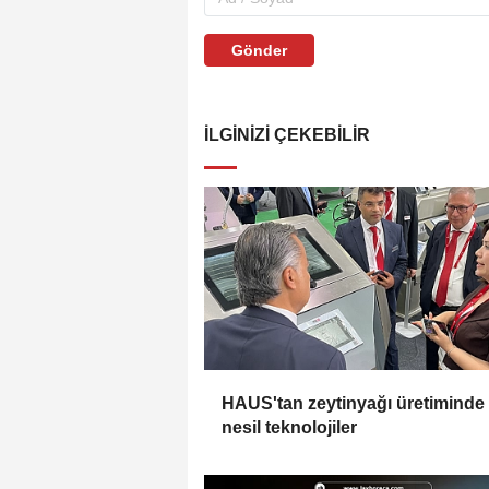
Gönder
İLGINIZI ÇEKEBILIR
HAUS'tan zeytinyağı üretiminde
nesil teknolojiler