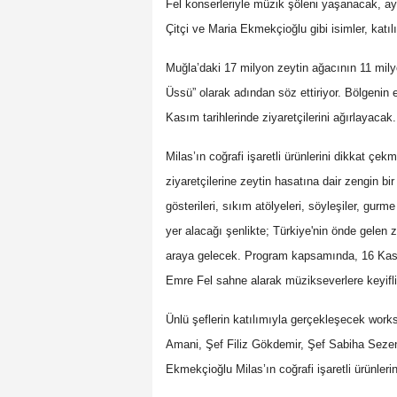
Fel konserleriyle müzik şöleni yaşanacak, 
Çitçi ve Maria Ekmekçioğlu gibi isimler, katı
Muğla’daki 17 milyon zeytin ağacının 11 mily
Üssü” olarak adından söz ettiriyor. Bölgenin 
Kasım tarihlerinde ziyaretçilerini ağırlayacak.
Milas’ın coğrafi işaretli ürünlerini dikkat ç
ziyaretçilerine zeytin hasatına dair zengin b
gösterileri, sıkım atölyeleri, söyleşiler, gurme
yer alacağı şenlikte; Türkiye'nin önde gelen z
araya gelecek. Program kapsamında, 16 Kas
Emre Fel sahne alarak müzikseverlere keyifli
Ünlü şeflerin katılımıyla gerçekleşecek wo
Amani, Şef Filiz Gökdemir, Şef Sabiha Seze
Ekmekçioğlu Milas’ın coğrafi işaretli ürünler