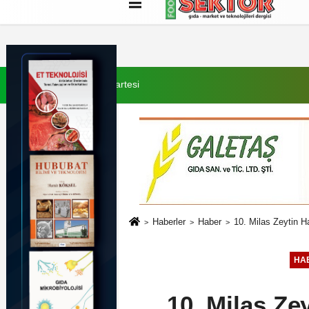
Künye
İletişim
Çerez Politikası
G
8 Ağustos 2026, Cumartesi
Haberler
Haber
10. Milas Zeytin Ha
HA
10. Milas Ze