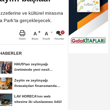
ezzetlerine ve kültürel mirasına
ta Park’ta gerçekleşecek.
A
A
Büyüt
Küçült
Yazdır
Yorumlar
 HABERLER
HAUS'tan zeytinyağı
üretiminde yeni nesil
teknolojiler
Zeytin ve zeytinyağı
ihracatçıları finansmanda
kolaylık bekliyor
LAV HORECA'nın web
sitesine iki uluslararası ödül