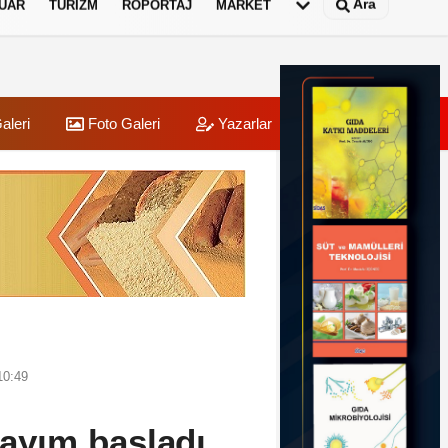
Ara
UAR
TURIZM
RÖPORTAJ
MARKET
aleri
Foto Galeri
Yazarlar
Üye Paneli
10:49
sayım başladı