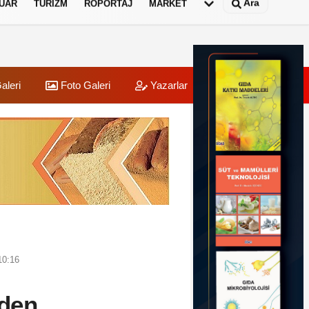
Ara
UAR
TURIZM
RÖPORTAJ
MARKET
aleri
Foto Galeri
Yazarlar
Üye Paneli
10:16
'den