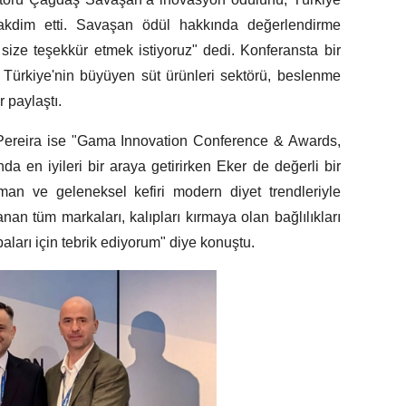
akdim etti. Savaşan ödül hakkında değerlendirme
ize teşekkür etmek istiyoruz" dedi. Konferansta bir
rkiye'nin büyüyen süt ürünleri sektörü, beslenme
er paylaştı.
reira ise "Gama Innovation Conference & Awards,
da en iyileri bir araya getirirken Eker de değerli bir
man ve geleneksel kefiri modern diyet trendleriyle
zanan tüm markaları, kalıpları kırmaya olan bağlılıkları
aları için tebrik ediyorum" diye konuştu.