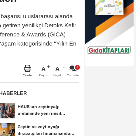
 başarısı uluslararası alanda
 getiren yenilikçi Detoks Kefir
onference & Awards (GICA)
 Yaşam kategorisinde "Yılın En
A
A
Büyüt
Küçült
Yazdır
Yorumlar
 HABERLER
HAUS'tan zeytinyağı
üretiminde yeni nesil
teknolojiler
Zeytin ve zeytinyağı
ihracatçıları finansmanda