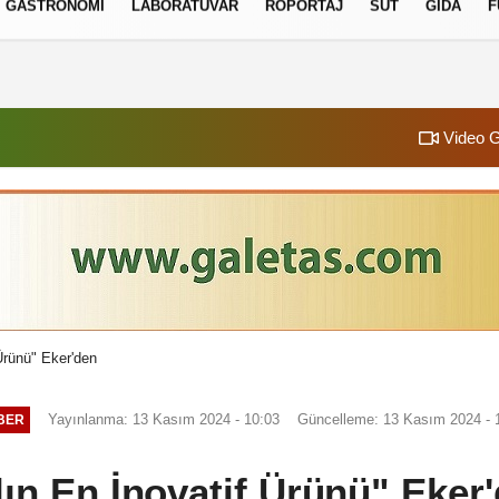
GASTRONOMI
LABORATUVAR
RÖPORTAJ
SÜT
GIDA
F
izlilik İlkeleri
Video G
 Ürünü" Eker'den
Yayınlanma: 13 Kasım 2024 - 10:03
Güncelleme: 13 Kasım 2024 - 
BER
lın En İnovatif Ürünü" Eker