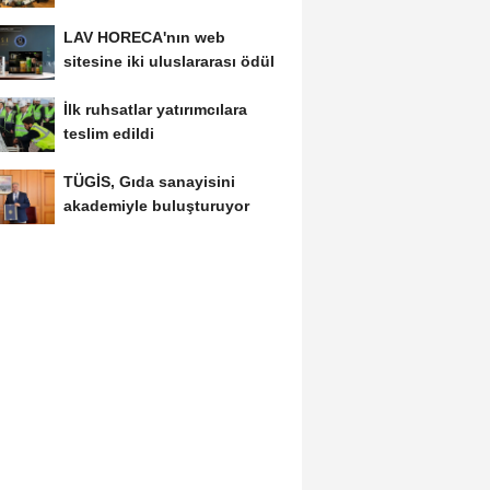
kolaylık bekliyor
LAV HORECA'nın web
sitesine iki uluslararası ödül
İlk ruhsatlar yatırımcılara
teslim edildi
TÜGİS, Gıda sanayisini
akademiyle buluşturuyor