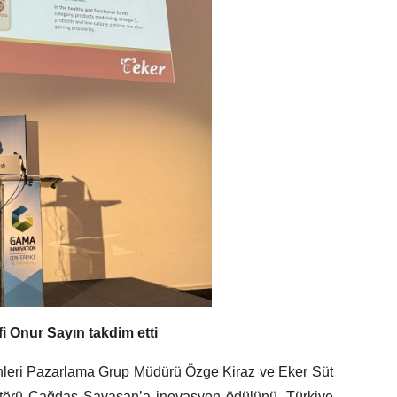
 Onur Sayın takdim etti
nleri Pazarlama Grup Müdürü Özge Kiraz ve Eker Süt
ktörü Çağdaş Savaşan’a inovasyon ödülünü, Türkiye