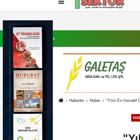
Künye
İletişim
Çerez Politikası
G
7 Ağustos 2026, Cuma
Haberler
Haber
"Yılın En İnovatif
HA
"Yı