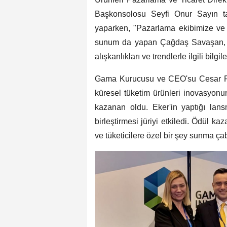
Başkonsolosu Seyfi Onur Sayın t
yaparken, "Pazarlama ekibimize ve s
sunum da yapan Çağdaş Savaşan, Tü
alışkanlıkları ve trendlerle ilgili bilgil
Gama Kurucusu ve CEO'su Cesar Pe
küresel tüketim ürünleri inovasyonun
kazanan oldu. Eker'in yaptığı lans
birleştirmesi jüriyi etkiledi. Ödül ka
ve tüketicilere özel bir şey sunma çab