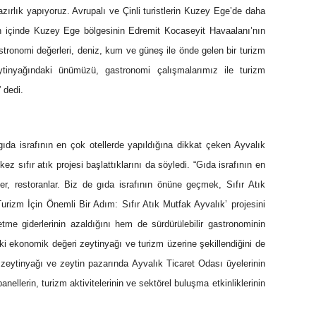
azırlık yapıyoruz. Avrupalı ve Çinli turistlerin Kuzey Ege’de daha
n içinde Kuzey Ege bölgesinin Edremit Kocaseyit Havaalanı’nın
gastronomi değerleri, deniz, kum ve güneş ile önde gelen bir turizm
ytinyağındaki ünümüzü, gastronomi çalışmalarımız ile turizm
 dedi.
gıda israfının en çok otellerde yapıldığına dikkat çeken Ayvalık
ez sıfır atık projesi başlattıklarını da söyledi. “Gıda israfının en
eler, restoranlar. Biz de gıda israfının önüne geçmek, Sıfır Atık
r Turizm İçin Önemli Bir Adım: Sıfır Atık Mutfak Ayvalık’ projesini
letme giderlerinin azaldığını hem de sürdürülebilir gastronominin
 iki ekonomik değeri zeytinyağı ve turizm üzerine şekillendiğini de
 zeytinyağı ve zeytin pazarında Ayvalık Ticaret Odası üyelerinin
anellerin, turizm aktivitelerinin ve sektörel buluşma etkinliklerinin