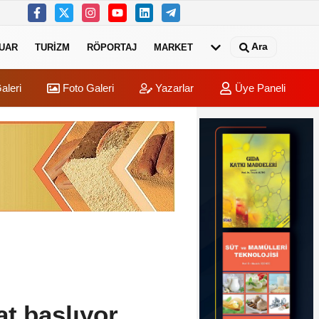
Ara
UAR
TURIZM
RÖPORTAJ
MARKET
aleri
Foto Galeri
Yazarlar
Üye Paneli
at başlıyor