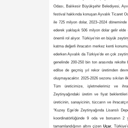
Odası, Balıkesir Büyükşehir Belediyesi, Ayv
festival hakkında konuşan Ayvalık Ticaret O
ile 725 milyon dolar, 2023–2024 döneminde 
ederek yaklaşık 506 milyon dolar gelir elde
önemli rol alıyor. Türkiye’nin en büyük zeyti
katma değerli ihracatın merkez kenti konumun
ederken Ayvalık da Türkiye’de en çok zeyti
genelinde 200-250 bin ton arasında rekolte 
edilse de geçmiş yıl rekor üretimden devr
oluşmayacaktır. 2025-2026 sezonu sıkılan il
Tüm üreticimize, işletmelerimiz ve ihra
Zeytinyağındaki üretim ve fiyat beklentileri
üreticinin, sanayicinin, tüccarın ve ihracatç
“Kuzey Ege’de Zeytinyağında Lisanslı Depo
koordinatörlüğünde 9 oda ve borsanın 2 y
tamamlandığının altını çizen
Uçar
, Türkiye