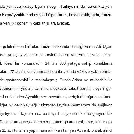
nda yalnızca Kuzey Ege’nin değil, Türkiye’nin de fuarcılıkta yeni
an ExpoAyvalık markasıyla bölge; tarım, hayvancılık, gıda, turizm
ta yeni bir dönemin kapılarını aralayacak.
t gelirlerinden biri olan turizm hakkında da bilgi veren
Ali Uçar
,
ayısız ve eşsiz güzellikteki koyları, berrak ve tertemiz suları ile su
cek ideal bir konumdadır. 14 bin 500 yatağa sahip konaklama
oktaları, 22 adası, dünyanın sadece iki yerinde yüzeye yakın orman
zmde gastronomisi ile markalaşmış Cunda Adası ve mübadele ile
stronominin yıldızı, tarihi kent dokusu, tabiat parkları, eşsiz gün
de kentlerinden Ayvalık, her mevsim ziyaretçilerini ağırlamaktadır.
diğer bir gelir kaynağı turizmden faydalanmamamızı da sağlıyor.
ağırlıyoruz. Bayramlarda bu sayı 1 milyonun üzerine çıkıyor. Biz
eniz-kum-güneş ekseninin dışında gastronomi, spor, kültür gibi
ın 12 ayı turizmin yapılmasına imkan tanıyan Ayvalık olarak şimdi