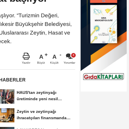
şlıyor. “Turizmin Değeri,
lıkesir Büyükşehir Belediyesi,
Uluslararası Zeytin, Hasat ve
ecek.
A
A
Büyüt
Küçült
Yazdır
Yorumlar
 HABERLER
HAUS'tan zeytinyağı
üretiminde yeni nesil
teknolojiler
Zeytin ve zeytinyağı
ihracatçıları finansmanda
kolaylık bekliyor