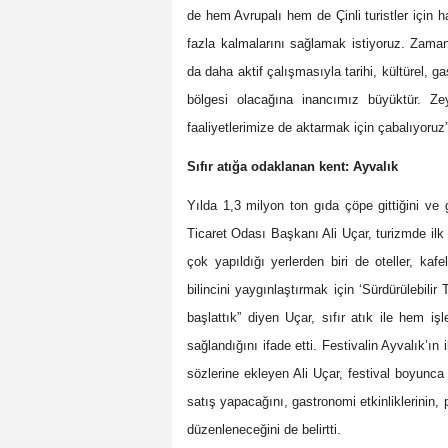
de hem Avrupalı hem de Çinli turistler için h
fazla kalmalarını sağlamak istiyoruz. Zama
da daha aktif çalışmasıyla tarihi, kültürel, 
bölgesi olacağına inancımız büyüktür. Ze
faaliyetlerimize de aktarmak için çabalıyoruz”
Sıfır atığa odaklanan kent: Ayvalık
Yılda 1,3 milyon ton gıda çöpe gittiğini ve 
Ticaret Odası Başkanı Ali Uçar, turizmde ilk k
çok yapıldığı yerlerden biri de oteller, kaf
bilincini yaygınlaştırmak için ‘Sürdürülebili
başlattık” diyen Uçar, sıfır atık ile hem iş
sağlandığını ifade etti. Festivalin Ayvalık’ın
sözlerine ekleyen Ali Uçar, festival boyunca
satış yapacağını, gastronomi etkinliklerinin, p
düzenleneceğini de belirtti.