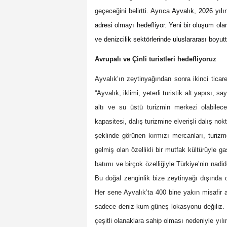
geçeceğini belirtti. Ayrıca
Ayvalık, 2026 yılı
adresi olmayı hedefliyor. Yeni bir oluşum ol
ve denizcilik sektörlerinde uluslararası boyut
Avrupalı ve Çinli turistleri hedefliyoruz
Ayvalık’ın zeytinyağından sonra ikinci ticare
“Ayvalık, iklimi, yeterli turistik alt yapısı, s
altı ve su üstü turizmin merkezi olabile
kapasitesi, dalış turizmine elverişli dalış n
şeklinde görünen kırmızı mercanları, turi
gelmiş olan özellikli bir mutfak kültürüyle ga
batımı ve birçok özelliğiyle Türkiye’nin nadi
Bu doğal zenginlik bize zeytinyağı dışında 
Her sene Ayvalık’ta 400 bine yakın misafir 
sadece deniz-kum-güneş lokasyonu değiliz. D
çeşitli olanaklara sahip olması nedeniyle yıl