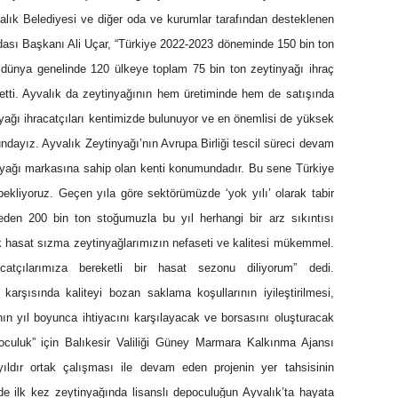
alık Belediyesi ve diğer oda ve kurumlar tarafından desteklenen
dası Başkanı Ali Uçar, “Türkiye 2022-2023 döneminde 150 bin ton
dünya genelinde 120 ülkeye toplam 75 bin ton zeytinyağı ihraç
 etti. Ayvalık da zeytinyağının hem üretiminde hem de satışında
nyağı ihracatçıları kentimizde bulunuyor ve en önemlisi de yüksek
dayız. Ayvalık Zeytinyağı’nın Avrupa Birliği tescil süreci devam
nyağı markasına sahip olan kenti konumundadır. Bu sene Türkiye
bekliyoruz. Geçen yıla göre sektörümüzde ‘yok yılı’ olarak tabir
eden 200 bin ton stoğumuzla bu yıl herhangi bir arz sıkıntısı
k hasat sızma zeytinyağlarımızın nefaseti ve kalitesi mükemmel.
catçılarımıza bereketli bir hasat sezonu diliyorum” dedi.
 karşısında kaliteyi bozan saklama koşullarının iyileştirilmesi,
ının yıl boyunca ihtiyacını karşılayacak ve borsasını oluşturacak
culuk” için Balıkesir Valiliği Güney Marmara Kalkınma Ajansı
ıldır ortak çalışması ile devam eden projenin yer tahsisinin
’de ilk kez zeytinyağında lisanslı depoculuğun Ayvalık’ta hayata