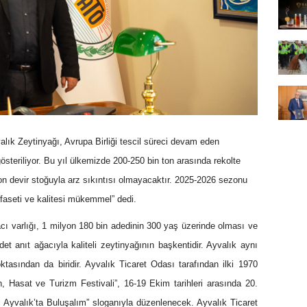
alık Zeytinyağı, Avrupa Birliği tescil süreci devam eden
österiliyor. Bu yıl ülkemizde 200-250 bin ton arasında rekolte
ton devir stoğuyla arz sıkıntısı olmayacaktır. 2025-2026 sezonu
efaseti ve kalitesi mükemmel” dedi.
cı varlığı, 1 milyon 180 bin adedinin 300 yaş üzerinde olması ve
et anıt ağacıyla kaliteli zeytinyağının başkentidir. Ayvalık aynı
asından da biridir. Ayvalık Ticaret Odası tarafından ilki 1970
n, Hasat ve Turizm Festivali”, 16-19 Ekim tarihleri arasında 20.
 Ayvalık’ta Buluşalım” sloganıyla düzenlenecek. Ayvalık Ticaret