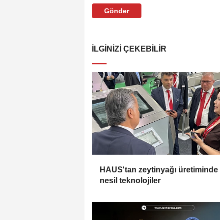
Gönder
İLGINIZI ÇEKEBILIR
HAUS'tan zeytinyağı üretiminde
nesil teknolojiler