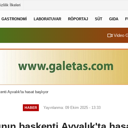
izlilik İlkeleri
GASTRONOMI
LABORATUVAR
RÖPORTAJ
SÜT
GIDA
F
Video G
enti Ayvalık'ta hasat başlıyor
Yayınlanma: 09 Ekim 2025 - 13:33
HABER
nın başkenti Ayvalık'ta has