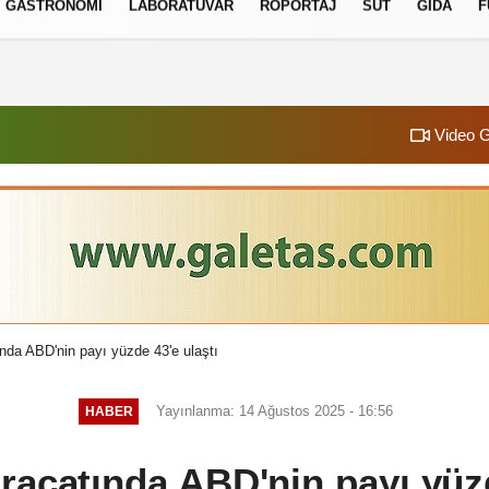
GASTRONOMI
LABORATUVAR
RÖPORTAJ
SÜT
GIDA
F
izlilik İlkeleri
Video G
ında ABD'nin payı yüzde 43'e ulaştı
Yayınlanma: 14 Ağustos 2025 - 16:56
HABER
hracatında ABD'nin payı yüzd