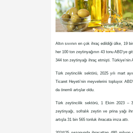
Altın sıvının en çok ihraç edildiği ülke, 19 bi
her 100 ton zeytinyağının 43 tonu ABD’ye gi
344 ton zeytinyağı ihraç etmişti. Türkiye’nin
Türk zeytincilik sektörü, 2025 yılı mart ayı
Ticaret Heyeti’nin meyvelerini topluyor. ABD
da önemli artışlar oldu.
Türk zeytincilik sektörü, 1 Ekim 2023 – 
zeytinyağı, sofralık zeytin ve prina yağı 
artışla 31 bin 565 tonluk ihracata imza attı.
2024/25 sezonunda ihracattan 480 milyon do