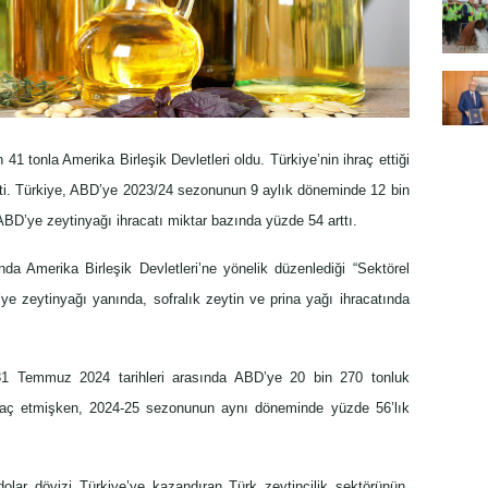
n 41 tonla Amerika Birleşik Devletleri oldu. Türkiye’nin ihraç ettiği
tti. Türkiye, ABD’ye 2023/24 sezonunun 9 aylık döneminde 12 bin
 ABD’ye zeytinyağı ihracatı miktar bazında yüzde 54 arttı.
nda Amerika Birleşik Devletleri’ne yönelik düzenlediği “Sektörel
’ye zeytinyağı yanında, sofralık zeytin ve prina yağı ihracatında
31 Temmuz 2024 tarihleri arasında ABD’ye 20 bin 270 tonluk
ihraç etmişken, 2024-25 sezonunun aynı döneminde yüzde 56’lık
lar dövizi Türkiye’ye kazandıran Türk zeytincilik sektörünün,