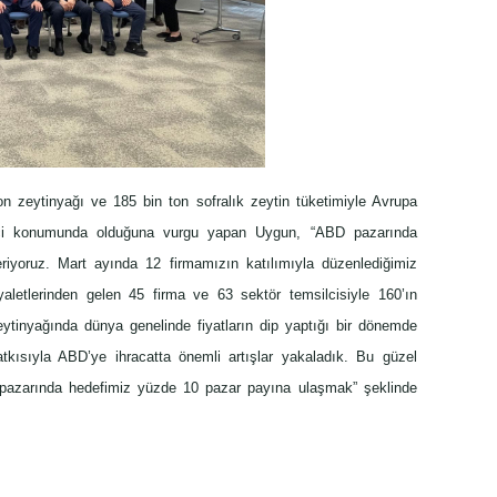
ton zeytinyağı ve 185 bin ton sofralık zeytin tüketimiyle Avrupa
etici konumunda olduğuna vurgu yapan Uygun, “ABD pazarında
iyoruz. Mart ayında 12 firmamızın katılımıyla düzenlediğimiz
yaletlerinden gelen 45 firma ve 63 sektör temsilcisiyle 160’ın
eytinyağında dünya genelinde fiyatların dip yaptığı bir dönemde
atkısıyla ABD’ye ihracatta önemli artışlar yakaladık. Bu güzel
 pazarında hedefimiz yüzde 10 pazar payına ulaşmak” şeklinde