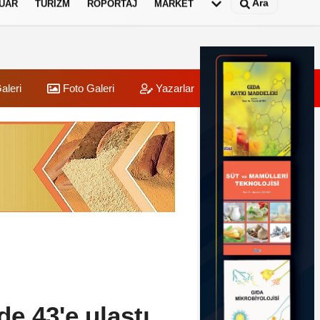
Ara
UAR
TURIZM
RÖPORTAJ
MARKET
aleri
Foto Galeri
Yazarlar
Üye Paneli
e 43'e ulaştı