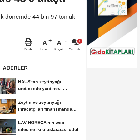
lık dönemde 44 bin 97 tonluk
A
A
Büyüt
Küçült
Yazdır
Yorumlar
 HABERLER
HAUS'tan zeytinyağı
üretiminde yeni nesil
teknolojiler
Zeytin ve zeytinyağı
ihracatçıları finansmanda
kolaylık bekliyor
LAV HORECA'nın web
sitesine iki uluslararası ödül