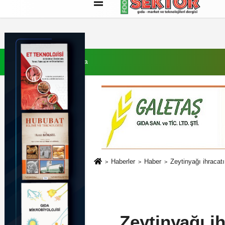
Künye
İletişim
Çerez Politikası
G
7 Ağustos 2026, Cuma
Haberler
Haber
Zeytinyağı ihracat
Zeytinyağı i