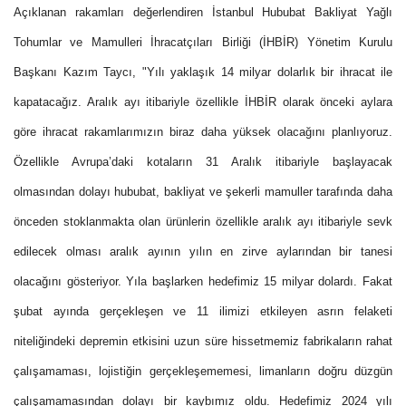
Açıklanan rakamları değerlendiren İstanbul Hububat Bakliyat Yağlı
Tohumlar ve Mamulleri İhracatçıları Birliği (İHBİR) Yönetim Kurulu
Başkanı Kazım Taycı, "Yılı yaklaşık 14 milyar dolarlık bir ihracat ile
kapatacağız. Aralık ayı itibariyle özellikle İHBİR olarak önceki aylara
göre ihracat rakamlarımızın biraz daha yüksek olacağını planlıyoruz.
Özellikle Avrupa’daki kotaların 31 Aralık itibariyle başlayacak
olmasından dolayı hububat, bakliyat ve şekerli mamuller tarafında daha
önceden stoklanmakta olan ürünlerin özellikle aralık ayı itibariyle sevk
edilecek olması aralık ayının yılın en zirve aylarından bir tanesi
olacağını gösteriyor. Yıla başlarken hedefimiz 15 milyar dolardı. Fakat
şubat ayında gerçekleşen ve 11 ilimizi etkileyen asrın felaketi
niteliğindeki depremin etkisini uzun süre hissetmemiz fabrikaların rahat
çalışamaması, lojistiğin gerçekleşememesi, limanların doğru düzgün
çalışamamasından dolayı bir kaybımız oldu. Hedefimiz 2024 yılı