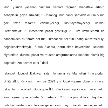
2023 yılında yaşanan olumsuz şartlara rağmen ihracattaki artışın
sebeplerini şöyle sıraladı; "1- İnsanoğlunun hangi şartlarda olursa olsun
çok fazla tasarruf edemeyeceği, kısıtlayamayacağı ürünler
üretmekteyiz. 2- İhracattaki pazar çeşitliliği. 3- Tüm üreticilerimiz ile
pandemiden bu tarafa her türlü ihracat ve her türlü satış aktivitesini iyi
değerlendirmekteyiz. Bütün fuarlara, satın alma heyetlerine, sektörel
ziyaretlere, düzenli pazar ve müşteri araştırmalarına sektörel olarak hiç
kopmaksızın devam ettik." dedi.
İstanbul Hububat Bakliyat Yağlı Tohumlar ve Mamulleri İhracatçıları
Birliği (İHBİR) kasım ayı ve 2023 yılı Ocak-Kasım dönemi ihracat
rakamlarını açıkladı. Buna göre İHBİR’in kasım ayı ihracatı geçen yılın
aynı ayına göre yüzde 5,3 artışla 327,8 milyon dolara ulaşırken,
hububat sektörünün Türkiye geneli kasım ayı ihracatı ise geçen yılın