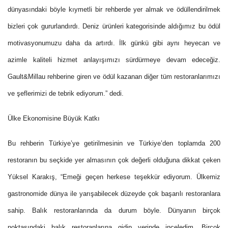
dünyasındaki böyle kıymetli bir rehberde yer almak ve ödüllendirilmek
bizleri çok gururlandırdı. Deniz ürünleri kategorisinde aldığımız bu ödül
motivasyonumuzu daha da artırdı. İlk günkü gibi aynı heyecan ve
azimle kaliteli hizmet anlayışımızı sürdürmeye devam edeceğiz.
Gault&Millau rehberine giren ve ödül kazanan diğer tüm restoranlarımızı
ve şeflerimizi de tebrik ediyorum.” dedi.
Ülke Ekonomisine Büyük Katkı
Bu rehberin Türkiye’ye getirilmesinin ve Türkiye’den toplamda 200
restoranın bu seçkide yer almasının çok değerli olduğuna dikkat çeken
Yüksel Karakış, “Emeği geçen herkese teşekkür ediyorum. Ülkemiz
gastronomide dünya ile yarışabilecek düzeyde çok başarılı restoranlara
sahip. Balık restoranlarında da durum böyle. Dünyanın birçok
noktasındaki balık restoranlarına gidip yerinde inceledim. Birçok