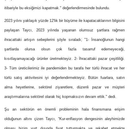
itibariyle bu eksiğimizi kapatmak." değerlendirmesinde bulundu.
2023 yılını yaklaşık yüzde 12'lik bir büyüme ile kapatacaklarının bilgisini
paylaşan Taycı, 2023 yılında yaşanan olumsuz şartlara rağmen
ihracattaki artışın sebeplerini şöyle sıraladı; "1- İnsanoğlunun hangi
şartlarda olursa olsun çok fazla tasarruf edemeyeceği,
kısıtlayamayacağı ürünler üretmekteyiz. 2- İhracattaki pazar çeşitliliği.
3- Tüm üreticilerimiz ile pandemiden bu tarafa her türlü ihracat ve her
türlü satış aktivitesini iyi değerlendirmekteyiz. Bütün fuarlara, satın
alma heyetlerine, sektörel ziyaretlere, düzenli pazar ve müşteri
araştırmalarına sektörel olarak hiç kopmaksızın devam ettik." dedi.
Şu an sektörün en önemli probleminin hala finansmana erişim
olduğunun altını çizen Taycı, “Kur-enflasyon dengesinin aleyhimizde
olması bizim yurt dışında fiyat tutturmakta ve rekabet etmekte