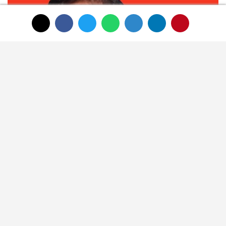
Palm yağı, trans yağ içermez
SON HABERLER
HAUS'tan zeytinyağı
üretiminde yeni nesil