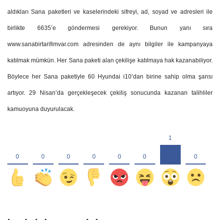
aldıkları Sana paketleri ve kaselerindeki sifreyi, ad, soyad ve adresleri ile
birlikte 6635’e göndermesi gerekiyor. Bunun yanı sıra
www.sanabirtarifimvar.com adresinden de aynı bilgiler ile kampanyaya
katılmak mümkün. Her Sana paketi alan çekilişe katılmaya hak kazanabiliyor.
Böylece her Sana paketiyle 60 Hyundai i10’dan birine sahip olma şansı
artıyor. 29 Nisan’da gerçekleşecek çekiliş sonucunda kazanan talihliler
kamuoyuna duyurulacak.