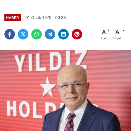
01 Ocak 1970 - 00:33
HABER
A
A
Büyüt
Küçült