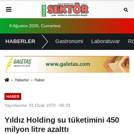
8 Ağustos 2026, Cumartesi
HABERLER
Gastronomi
Laboratuvar
Rö
Haberler
Haber
HABER
Yayınlanma: 01 Ocak 1970 - 00:33
Yıldız Holding su tüketimini 450
milyon litre azalttı