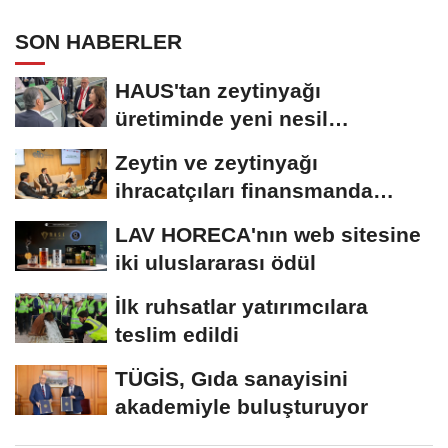
SON HABERLER
HAUS'tan zeytinyağı
üretiminde yeni nesil
teknolojiler
Zeytin ve zeytinyağı
ihracatçıları finansmanda
kolaylık bekliyor
LAV HORECA'nın web sitesine
iki uluslararası ödül
İlk ruhsatlar yatırımcılara
teslim edildi
TÜGİS, Gıda sanayisini
akademiyle buluşturuyor