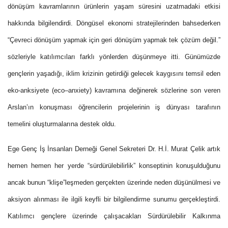
dönüşüm kavramlarının ürünlerin yaşam süresini uzatmadaki etkisi
hakkında bilgilendirdi. Döngüsel ekonomi stratejilerinden bahsederken
“Çevreci dönüşüm yapmak için geri dönüşüm yapmak tek çözüm değil.”
sözleriyle katılımcıları farklı yönlerden düşünmeye itti. Günümüzde
gençlerin yaşadığı, iklim krizinin getirdiği gelecek kaygısını temsil eden
eko-anksiyete (eco–anxiety) kavramına değinerek sözlerine son veren
Arslan’ın konuşması öğrencilerin projelerinin iş dünyası tarafının
temelini oluşturmalarına destek oldu.
Ege Genç İş İnsanları Derneği Genel Sekreteri Dr. H.İ. Murat Çelik artık
hemen hemen her yerde “sürdürülebilirlik” konseptinin konuşulduğunu
ancak bunun “klişe”leşmeden gerçekten üzerinde neden düşünülmesi ve
aksiyon alınması ile ilgili keyfli bir bilgilendirme sunumu gerçekleştirdi.
Katılımcı gençlere üzerinde çalışacakları Sürdürülebilir Kalkınma