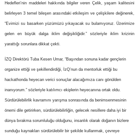
Hedefleri’nin maddeleri hakkında bilgiler veren Çelik, yaşam kalitesini
belirleyen 3 temel bileşen arasındaki etkileşim ve çelişkilere değinerek,
“Evimizi su basarken yüzümüzü yıkayacak su bulamıyoruz. Üzerimize
gelen en büyük dalga iklim değişikliğidir.” sözleriyle iklim krizinin
yarattığı sorunlara dikkat çekti.
İZQ Direktörü Tuba Kesen Umar, “Başından sonuna kadar gençlerin
organize ettiği ve şekillendirdiği, İzQ’nun da mentorluk ettiği bu
hackathonda heyecan verici sonuçlar alacağımıza canı gönülden
inanıyorum.” sözleriyle katılımcı ekiplerin heyecanına ortak oldu.
Sürdürülebilirlik kavramını yarışma sonrasında da benimsenmesinin
önemi dile getirirken, sürdürülebilirliğin, gelecek nesillere daha iyi bir
dünya bırakma sorumluluğu olduğunu, insanlık olarak doğanın bizlere
sunduğu kaynakları sürdürülebilir bir şekilde kullanmak, çevreye