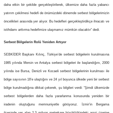
daha etkin bir şekilde gerçekleştirilerek, ülkemize daha fazla yabancı
yatırım çekilmesi hedefi de önümüzdeki dönemde serbest bölgelerimizin
öncelikleri arasında yer alıyor. Bu hedefleri gerçekleştirdikçe ihracatı ve
istihdamı arttırma hedefimize ulaşmamız mümkün olacaktır” dedi.
Serbest Bölgelerin Rolü Yeniden Artıyor
SEBKİDER Başkanı Kılınç, Türkiye’de serbest bölgelerin kurulmasına
1985 yılında Mersin ve Antalya serbest bölgeleri ile başlandığını, 2000
yılında ise Bursa, Denizli ve Kocaeli serbest bölgelerinin kurulması ile
bölge sayısının 18’e ulaştığını ve 24 yıl boyunca ülkede yeni bir serbest
bölge kurulmadığına dikkat çekerek, şu bilgileri verdi: “Şimdi ülkemizde
serbest bölgelerden daha fazla yararlanma konusunda yeniden bir
iradenin oluştuğunu memnuniyetle görüyoruz. İzmir’in Bergama
ilçesinde yer alan 2,3 milyon metrekare büyüklüğündeki arazi üzerine