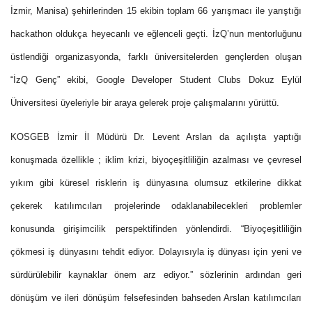
İzmir, Manisa) şehirlerinden 15 ekibin toplam 66 yarışmacı ile yarıştığı
hackathon oldukça heyecanlı ve eğlenceli geçti. İzQ’nun mentorluğunu
üstlendiği organizasyonda, farklı üniversitelerden gençlerden oluşan
“İzQ Genç” ekibi, Google Developer Student Clubs Dokuz Eylül
Üniversitesi üyeleriyle bir araya gelerek proje çalışmalarını yürüttü.
KOSGEB İzmir İl Müdürü Dr. Levent Arslan da açılışta yaptığı
konuşmada özellikle ; iklim krizi, biyoçeşitliliğin azalması ve çevresel
yıkım gibi küresel risklerin iş dünyasına olumsuz etkilerine dikkat
çekerek katılımcıları projelerinde odaklanabilecekleri problemler
konusunda girişimcilik perspektifinden yönlendirdi. “Biyoçeşitliliğin
çökmesi iş dünyasını tehdit ediyor. Dolayısıyla iş dünyası için yeni ve
sürdürülebilir kaynaklar önem arz ediyor.” sözlerinin ardından geri
dönüşüm ve ileri dönüşüm felsefesinden bahseden Arslan katılımcıları