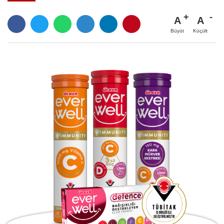
A
A
Büyüt
Küçült