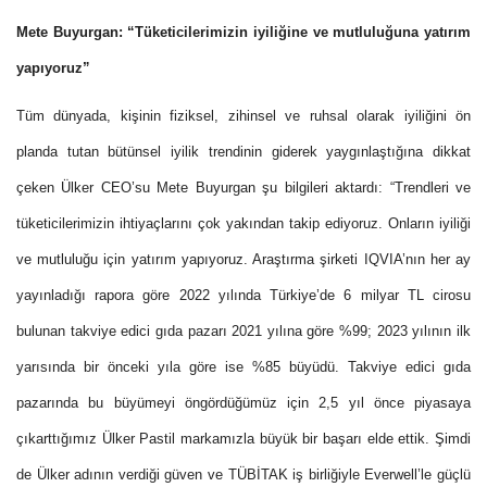
Mete Buyurgan: “Tüketicilerimizin iyiliğine ve mutluluğuna yatırım
yapıyoruz”
Tüm dünyada, kişinin fiziksel, zihinsel ve ruhsal olarak iyiliğini ön
planda tutan bütünsel iyilik trendinin giderek yaygınlaştığına dikkat
çeken Ülker CEO’su Mete Buyurgan şu bilgileri aktardı: “Trendleri ve
tüketicilerimizin ihtiyaçlarını çok yakından takip ediyoruz. Onların iyiliği
ve mutluluğu için yatırım yapıyoruz. Araştırma şirketi IQVIA’nın her ay
yayınladığı rapora göre 2022 yılında Türkiye’de 6 milyar TL cirosu
bulunan takviye edici gıda pazarı 2021 yılına göre %99; 2023 yılının ilk
yarısında bir önceki yıla göre ise %85 büyüdü. Takviye edici gıda
pazarında bu büyümeyi öngördüğümüz için 2,5 yıl önce piyasaya
çıkarttığımız Ülker Pastil markamızla büyük bir başarı elde ettik. Şimdi
de Ülker adının verdiği güven ve TÜBİTAK iş birliğiyle Everwell’le güçlü