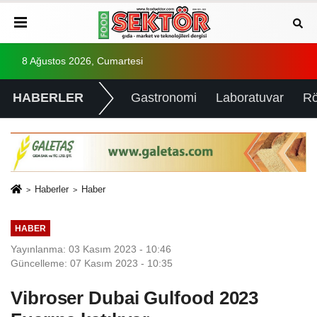
8 Ağustos 2026, Cumartesi
HABERLER
Gastronomi
Laboratuvar
Rö
Haberler
Haber
HABER
Yayınlanma: 03 Kasım 2023 - 10:46
Güncelleme: 07 Kasım 2023 - 10:35
Vibroser Dubai Gulfood 2023