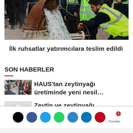
İlk ruhsatlar yatırımcılara teslim edildi
SON HABERLER
HAUS'tan zeytinyağı
üretiminde yeni nesil
teknolojiler
Zeytin ve zeytinyağı
ihracatçıları finansmanda
kolaylık bekliyor
Yorumlar
Yorumlar
LAV HORECA'nın web sitesine