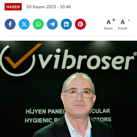
03 Kasım 2023 - 10:46
HABER
A
A
Büyüt
Küçült