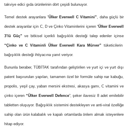
takviye edici gıda ürünlerinin dört çeşidi bulunuyor.
Temel destek arayanlara “
Ülker Everwell C Vitamini”
, daha güçlü bir
destek arayanlar için C, D ve Çinko Vitaminlerini içeren “
Ülker Everwell
3’lü Güç”
ve bitkisel içerikli bağışıklık desteği talep edenler içinse
“Çinko ve C Vitaminli Ülker Everwell Kara Mürver”
tüketicilerin
bağışıklık desteği ihtiyacına yanıt veriyor.
Bununla beraber, TÜBİTAK tarafından geliştirilen ve yurt içi ve yurt dışı
patent başvuruları yapılan, tamamen özel bir formüle sahip nar kabuğu,
propolis, yeşil çay, yaban mersini ekstresi, akasya gamı, C vitamini ve
çinko içeren
“Ülker Everwell Defence
”; şeker ilavesiz 8 adet emilebilir
tabletten oluşuyor. Bağışıklık sistemini destekleyen ve anti-viral özelliğe
sahip olan ürün kalabalık ve kapalı ortamlarda önlem almak isteyenlere
hitap ediyor.