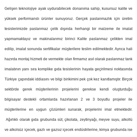
Gelişen teknolojiye ayak uydurabilecek donanıma sahip, kusursuz kalite ve
yüksek performanslı ürünler sunuyoruz. Gerçek paslanmazlık için üretim
tesislerimizde paslanmaz çelik dışında herhangi bir malzeme ile imalat
yapmamaktayız ve makinalarımız birinci Kalite paslanmaz çelikten imal
edilip, imalat sonunda sertifikalar müşterilere teslim edilmektedir.
Ayrıca hali
hazırda montaj hizmeti de vermekte olan firmamız asıl olarak paslanmaz tank
imalatının yanı sıra komplike gıda tesislerinin hayata geçirilmesi noktasında
Türkiye çapındaki iddiasını ve bilgi birikimini pek çok kez kanıtlamıştır. Birçok
sektörde gerek müşterilerinin projelerini gerekse kendi oluşturduğu
bilgisayar destekli ortamlarda hazırlanan 2 ve 3 boyutlu projeler ile
müşterilerine en uygun çözümleri sunarak, projelerini imal etmektedir.
Ağırlıklı olarak gıda grubunda süt, çikolata, zeytinyağı, meyve suyu, alkollü
ve alkolsüz içecek, gazlı ve gazsız içecek endüstrilerine, kimya grubunda ise