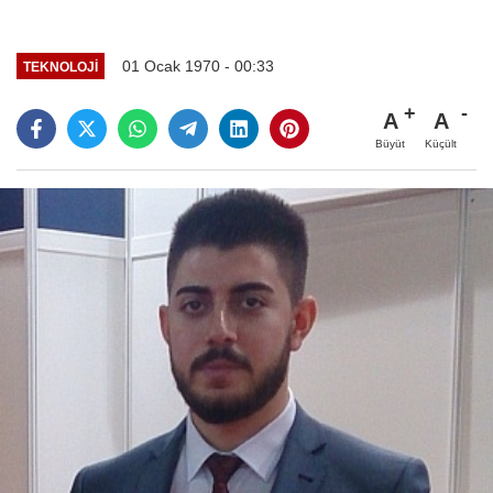
01 Ocak 1970 - 00:33
TEKNOLOJI
A
A
Büyüt
Küçült