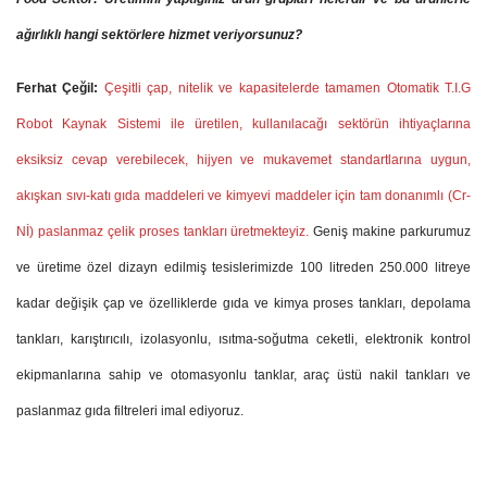
ağırlıklı hangi sektörlere hizmet veriyorsunuz?
Ferhat Çeğil:
Çeşitli çap, nitelik ve kapasitelerde tamamen Otomatik T.I.G
Robot Kaynak Sistemi ile üretilen, kullanılacağı sektörün ihtiyaçlarına
eksiksiz cevap verebilecek, hijyen ve mukavemet standartlarına uygun,
akışkan sıvı-katı gıda maddeleri ve kimyevi maddeler için tam donanımlı (Cr-
Nİ) paslanmaz çelik proses tankları üretmekteyiz.
G
eniş makine parkurumuz
ve üretime özel dizayn edilmiş tesislerimizde 100 litreden 250.000 litreye
kadar değişik çap ve özelliklerde gıda ve kimya proses tankları, depolama
tankları, karıştırıcılı, izolasyonlu, ısıtma-soğutma ceketli, elektronik kontrol
ekipmanlarına sahip ve otomasyonlu tanklar, araç üstü nakil tankları ve
paslanmaz gıda filtreleri imal ediyoruz.