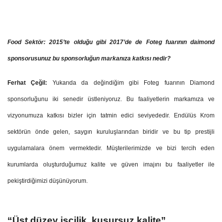
Food Sektör: 2015’te olduğu gibi 2017’de de Foteg fuarının daimond
sponsorusunuz bu sponsorluğun markanıza katkısı nedir?
Ferhat Çeğil:
Yukarıda da değindiğim gibi Foteg fuarının Diamond
sponsorluğunu iki senedir üstleniyoruz. Bu faaliyetlerin markamıza ve
vizyonumuza katkısı bizler için tatmin edici seviyededir. Endülüs Krom
sektörün önde gelen, saygın kuruluşlarından biridir ve bu tip prestijli
uygulamalara önem vermektedir. Müşterilerimizde ve bizi tercih eden
kurumlarda oluşturduğumuz kalite ve güven imajını bu faaliyetler ile
pekiştirdiğimizi düşünüyorum.
“Üst düzey işçilik, kusursuz kalite”