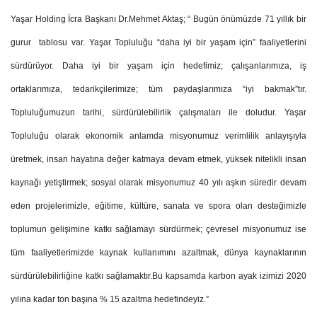
Yaşar Holding İcra Başkanı Dr.Mehmet Aktaş; “ Bugün önümüzde 71 yıllık bir
gurur tablosu var. Yaşar Topluluğu “daha iyi bir yaşam için” faaliyetlerini
sürdürüyor. Daha iyi bir yaşam için hedefimiz; çalışanlarımıza, iş
ortaklarımıza, tedarikçilerimize; tüm paydaşlarımıza “iyi bakmak”tır.
Topluluğumuzun tarihi, sürdürülebilirlik çalışmaları ile doludur. Yaşar
Topluluğu olarak ekonomik anlamda misyonumuz verimlilik anlayışıyla
üretmek, insan hayatına değer katmaya devam etmek, yüksek nitelikli insan
kaynağı yetiştirmek; sosyal olarak misyonumuz 40 yılı aşkın süredir devam
eden projelerimizle, eğitime, kültüre, sanata ve spora olan desteğimizle
toplumun gelişimine katkı sağlamayı sürdürmek; çevresel misyonumuz ise
tüm faaliyetlerimizde kaynak kullanımını azaltmak, dünya kaynaklarının
sürdürülebilirliğine katkı sağlamaktır.Bu kapsamda karbon ayak izimizi 2020
yılına kadar ton başına % 15 azaltma hedefindeyiz.”