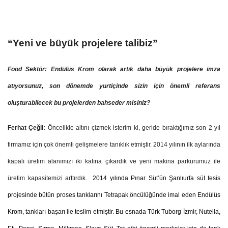
“Yeni ve büyük projelere talibiz”
Food Sektör: Endülüs Krom olarak artık daha büyük projelere imza
atıyorsunuz, son dönemde yurtiçinde sizin için önemli referans
oluşturabilecek bu projelerden bahseder misiniz?
Ferhat Çeğil:
Öncelikle altını çizmek isterim ki, geride bıraktığımız son 2 yıl
firmamız için çok önemli gelişmelere tanıklık etmiştir. 2014 yılının ilk aylarında
kapalı üretim alanımızı iki katına çıkardık ve yeni makina parkurumuz ile
üretim kapasitemizi arttırdık.
2014 yılında Pınar Süt’ün Şanlıurfa süt tesis
projesinde bütün proses tanklarını Tetrapak öncülüğünde imal eden Endülüs
Krom, tankları başarı ile teslim etmiştir. Bu esnada Türk Tuborg İzmir, Nutella,