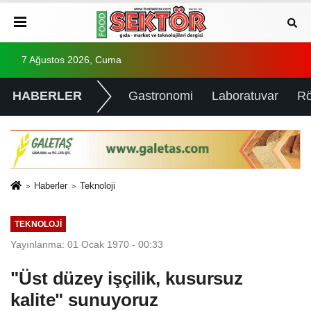
7 Ağustos 2026, Cuma
HABERLER
Gastronomi
Laboratuvar
Rö
Haberler
Teknoloji
TEKNOLOJI
Yayınlanma: 01 Ocak 1970 - 00:33
"Üst düzey işçilik, kusursuz
kalite" sunuyoruz