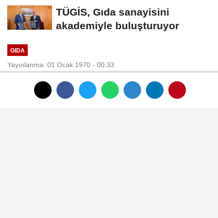
TÜGİS, Gıda sanayisini
akademiyle buluşturuyor
GIDA
Yayınlanma: 01 Ocak 1970 - 00:33
Ambalajda Gıda Güvenliği önemli
01 Ocak 1970 - 00:33
GIDA
A
A
Büyüt
Küçült