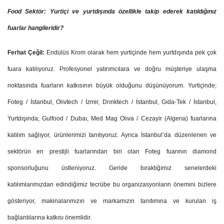
Food Sektör: Yurtiçi ve yurtdışında özellikle takip ederek katıldığınız
fuarlar hangileridir?
Ferhat Çeğil:
Endülüs Krom olarak hem yurtiçinde hem yurtdışında pek çok
fuara katılıyoruz. Profesyonel yatırımcılara ve doğru müşteriye ulaşma
noktasında fuarların katkısının büyük olduğunu düşünüyorum. Yurtiçinde;
Foteg / İstanbul, Olıvtech / İzmir, Drınktech / İstanbul, Gıda-Tek / İstanbul,
Yurtdışında; Gulfood / Dubaı, Med Mag Olıva / Cezayir (Algerıa) fuarlarına
katılım sağlıyor, ürünlerimizi tanıtıyoruz. Ayrıca İstanbul’da düzenlenen ve
sektörün en prestijli fuarlarından biri olan Foteg fuarının diamond
sponsorluğunu üstleniyoruz. Geride bıraktığımız senelerdeki
katılımlarımızdan edindiğimiz tecrübe bu organizasyonların önemini bizlere
gösteriyor, makinalarımızın ve markamızın tanıtımına ve kurulan iş
bağlantılarına katkısı önemlidir.