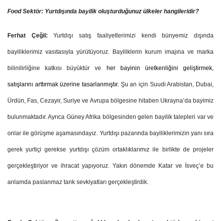
Food Sektör: Yurtdışında bayilik oluşturduğunuz ülkeler hangileridir?
Ferhat Çeğil:
Yurtdışı satış faaliyetlerimizi kendi bünyemiz dışında
bayiliklerimiz vasıtasıyla yürütüyoruz. Bayiliklerin kurum imajına ve marka
bilinilirliğine katkısı büyüktür ve
her bayinin üretkenliğini geliştirmek,
satışlarını arttırmak üzerine tasarlanmıştır.
Şu an için Suudi Arabistan, Dubai,
Ürdün, Fas, Cezayir, Suriye ve Avrupa bölgesine hitaben Ukrayna’da bayimiz
bulunmaktadır. Ayrıca Güney Afrika bölgesinden gelen bayilik talepleri var ve
onlar ile görüşme aşamasındayız. Yurtdışı pazarında bayiliklerimizin yanı sıra
gerek yurtiçi gerekse yurtdışı çözüm ortaklıklarımız ile birlikte de projeler
gerçekleştiriyor ve ihracat yapıyoruz. Yakın dönemde Katar ve İsveç’e bu
anlamda paslanmaz tank sevkiyatları gerçekleştirdik.