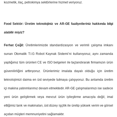
kozmetik, ilaç, petrokimya sektörlerine hizmet veriyoruz.
Food Sektör:
Üretim teknolojiniz ve AR-GE faaliyetleriniz hakkında bilgi
alabilir miyiz?
Ferhat Çeğil:
Üretimlerimizde standardizasyon ve verimli çalışma imkanı
sunan Otomatik
T.I.G
Robot Kaynak Sistemi’ni kullanıyoruz, aynı zamanda
yaptığımız tüm ürünleri CE ve ISO belgeleri ile taçlandırarak firmamızın ürün
güvenilirliğini arttırıyoruz. Ürünlerimiz imalata dayalı olduğu için üretim
teknolojimizi daima en üst seviyede tutmaya çalışıyoruz. Bu anlamda üretim
içi makina yatırımlarımız devam etmektedir. AR-GE çalışmalarımızı ise sadece
yeni ürün geliştirmek veya mevcut ürün iyileştirme amacıyla değil, imal
ettiğimiz tank ve makinaları, üst düzey işçilik ile üretip yüksek verim ve görsel
açıdan müşteri memnuniyetini sağlamaktır.