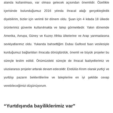
alanda kullanılması, var olması gelecek açısından önemlidir. Özellikle
içerisinde bulunduğumuz 2016 yılında ihracat atağı gerçekleştirdik
diyebilirim, bizler için verimli bir dönem oldu. Şuan için 4 kıtada 18 ülkede
ürünlerimiz güvenle kullanılmakta ve talep görmektedir. Yakın dönemde
Amerika, Avrupa, Güney ve Kuzey Afrika ülkelerine ve Arap yarımadasına
sevkiyatlarımız oldu. Yukarıda bahsettiğim Dubaı Gulfood fuarı vesilesiyle
kurduğumuz bağlantıları ihracata dönüştürdük, önemli ve büyük projeler bu
süreçte teslim edildi. Önümüzdeki süreçte de ihracat faaliyetlerimiz ve
uluslararası projeler artarak devam edecektir. Endülüs Krom olarak yurtiçi ve
yurtdışı pazarın beklentilerine ve taleplerine en iyi şekilde cevap
verebileceğimizi düşünüyorum.
“Yurtdışında bayiliklerimiz var”