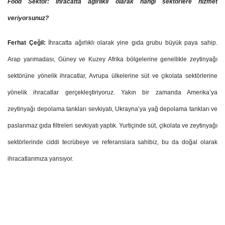
Food Sektör: İhracatta ağırlıklı olarak hangi sektörlere hizmet
veriyorsunuz?
Ferhat Çeğil:
İhracatta ağırlıklı olarak yine gıda grubu büyük paya sahip.
Arap yarımadası, Güney ve Kuzey Afrika bölgelerine genellikle zeytinyağı
sektörüne yönelik ihracatlar, Avrupa ülkelerine süt ve çikolata sektörlerine
yönelik ihracatlar gerçekleştiriyoruz. Yakın bir zamanda Amerika’ya
zeytinyağı depolama tankları sevkiyatı, Ukrayna’ya yağ depolama tankları ve
paslanmaz gıda filtreleri sevkiyatı yaptık. Yurtiçinde süt, çikolata ve zeytinyağı
sektörlerinde ciddi tecrübeye ve referanslara sahibiz, bu da doğal olarak
ihracatlarımıza yansıyor.