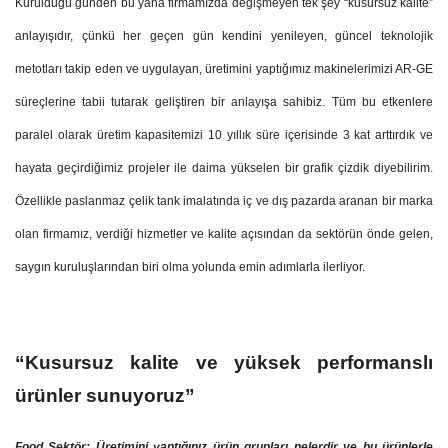
Kurulduğu günden bu yana firmamızda değişmeyen tek şey “kusursuz kalite”
anlayışıdır, çünkü her geçen gün kendini yenileyen, güncel teknolojik
metotları takip eden ve uygulayan, üretimini yaptığımız makinelerimizi AR-GE
süreçlerine tabii tutarak geliştiren bir anlayışa sahibiz. Tüm bu etkenlere
paralel olarak üretim kapasitemizi 10 yıllık süre içerisinde 3 kat arttırdık ve
hayata geçirdiğimiz projeler ile daima yükselen bir grafik çizdik diyebilirim.
Özellikle paslanmaz çelik tank imalatında iç ve dış pazarda aranan bir marka
olan firmamız, verdiği hizmetler ve kalite açısından da sektörün önde gelen,
saygın kuruluşlarından biri olma yolunda emin adımlarla ilerliyor.
“Kusursuz kalite ve yüksek performanslı
ürünler sunuyoruz”
Food Sektör:
Üretimini yaptığınız ürün grupları nelerdir ve bu ürünlerle