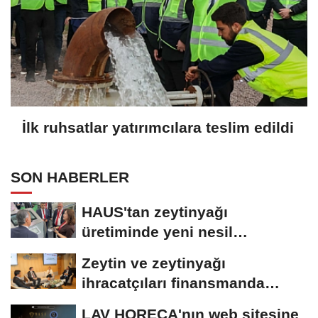
İlk ruhsatlar yatırımcılara teslim edildi
SON HABERLER
HAUS'tan zeytinyağı
üretiminde yeni nesil
teknolojiler
Zeytin ve zeytinyağı
ihracatçıları finansmanda
kolaylık bekliyor
LAV HORECA'nın web sitesine