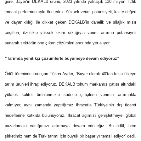
göre, Bayer’in DEKALB ürünü, 2023 yılında yaklaşık 130 milyon TL’lik
ihracat performansıyla öne çıktı. Yüksek verim potansiyeli, kalite değeri
ve dayanıklılığı ile dikkat çeken DEKALB’in danelik ve silajlık mısır
çeşitleri, özellikle yüksek ekim sıklığıyla verimi artırma potansiyeli
sunarak sektörün öne çıkan çözümleri arasında yer alıyor.
“Tarımda yenilikçi çözümlerle büyümeye devam ediyoruz”
Ödül töreninde konuşan Türker Aydın, “Bayer olarak 40’tan fazla ülkeye
tarım ürünleri ihraç ediyoruz. DEKALB tohum markamız çatısı altındaki
yüksek kaliteli ürünlerimizle sadece çiftçilerin verimini artırmakla
kalmıyor, aynı zamanda yaptığımız ihracatla Türkiye’nin dış ticaret
hedeflerine katkıda bulunuyoruz. İhracat ağımızı genişletmeye, global
pazarlardaki varlığımızı artırmaya devam edeceğiz. Bu ödül, hem
şirketimiz hem de Türk tarımı için büyük bir başarıyı temsil ediyor” dedi.