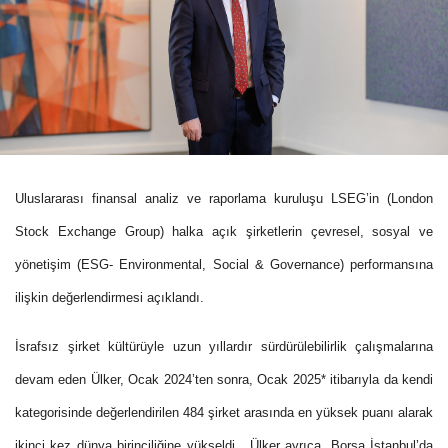
Uluslararası finansal analiz ve raporlama kuruluşu LSEG’in (London
Stock Exchange Group) halka açık şirketlerin çevresel, sosyal ve
yönetişim (ESG- Environmental, Social & Governance) performansına
ilişkin değerlendirmesi açıklandı.
İsrafsız şirket kültürüyle uzun yıllardır sürdürülebilirlik çalışmalarına
devam eden Ülker, Ocak 2024’ten sonra, Ocak 2025* itibarıyla da kendi
kategorisinde değerlendirilen 484 şirket arasında en yüksek puanı alarak
ikinci kez dünya birinciliğine yükseldi. Ülker ayrıca, Borsa İstanbul’da