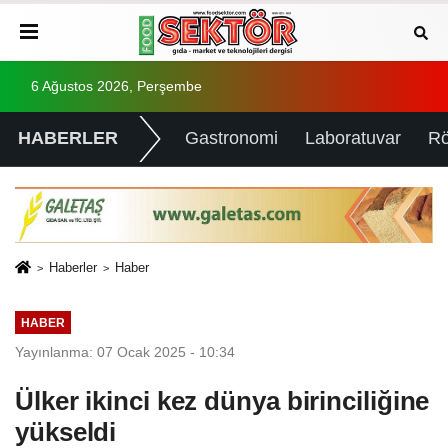
6 Ağustos 2026, Perşembe
HABERLER
Gastronomi
Laboratuvar
Rö
Haberler
Haber
HABER
Yayınlanma: 07 Ocak 2025 - 10:34
Ülker ikinci kez dünya birinciliğine
yükseldi