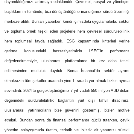
dayanıklılığımızı artırmaya odaklandık. Çevresel, sosyal ve yönetişim
başlıklarının tümünde, bizi dönüştürdüğüne inandığımız sürdürülebilirliği
merkeze aldık. Bunları yaparken kendi içimizdeki uygulamalarla, sektör
ve topluma örnek teşkil eden projelerle hem çevresel sürdürülebilirlik
hem toplumsal fayda sağladık. ESG kapsamında kriterleri yerine
getirme konusundaki hassasiyetimizin LSEG’in performans
değerlendirmesiyle, uluslararası platformlarda bir kez daha tescil
edilmesinden mutluluk duyduk. Borsa İstanbul’da sektör ayrımı
olmaksızın tüm şirketler arasında yine 1. sırada yer almak bizleri ayrıca
sevindirdi. 2024’te gerçekleştirdiğimiz 7 yıl vadeli 550 milyon ABD doları
değerindeki sürdürülebilirlik bağlantılı yurt dışı tahvil ihracımız,
uluslararası yatırımcıların bize güvenini göstermiş, bizleri motive
etmişti. Bundan sonra da finansal performansı güçlü tutarken, çevik
yönetim anlayışımızla üretim, tedarik ve lojistik alt yapımızı sürekli