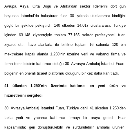
Avrupa, Asya, Orta Doğu ve Afrika’dan sekt
ö
r liderlerini dört gün
boyunca İstanbul’da buluşturan fuar, 30. yılında uluslararası kimliğini
güçlü bir şekilde pekiştirdi. 140 ülkeden 14.017 uluslararası, Türkiye
içinden 63.148 ziyaretçiyle toplam 77.165 sektör profesyoneli fuarı
ziyaret etti. İlave alanlarla ile birlikte toplam 16 salonda 120 bin
mektrekare kapalı alanda 1.250’nin üzerine yerli ve yabancı firma ve
firma temsilcisinin katılımcı olduğu 30. Avrasya Ambalaj İstanbul Fuarı,
b
ö
lgenin en
ö
nemli ticaret platformu olduğunu bir kez daha kanıtladı.
4
1
ülkeden 1.250’nin üzerinde katılımcı en yeni ürün ve
hizmetlerini sergiledi
30. Avrasya Ambalaj İstanbul Fuarı, Türkiye dahil 41 ülkeden 1.250’den
fazla yerli ve yabancı katılımcı firmayı bir araya getirdi. Fuar
kapsamında; geri dönüştürülebilir ve sürdürülebilir ambalaj ürünleri,