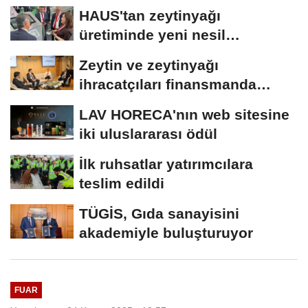
HAUS'tan zeytinyağı
üretiminde yeni nesil
teknolojiler
Zeytin ve zeytinyağı
ihracatçıları finansmanda
kolaylık bekliyor
LAV HORECA'nın web sitesine
iki uluslararası ödül
İlk ruhsatlar yatırımcılara
teslim edildi
TÜGİS, Gıda sanayisini
akademiyle buluşturuyor
FUAR