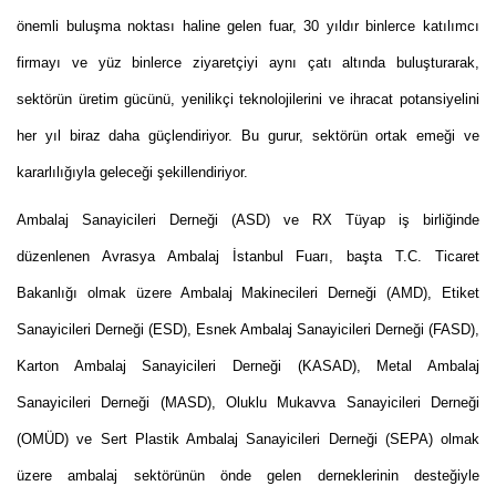
önemli buluşma noktası haline gelen fuar, 30 yıldır binlerce katılımcı
firmayı ve yüz binlerce ziyaretçiyi aynı çatı altında buluşturarak,
sektörün üretim gücünü, yenilikçi teknolojilerini ve ihracat potansiyelini
her yıl biraz daha güçlendiriyor. Bu gurur, sektörün ortak emeği ve
kararlılığıyla geleceği şekillendiriyor.
Ambalaj Sanayicileri Derneği (ASD) ve RX Tüyap iş birliğinde
düzenlenen Avrasya Ambalaj İstanbul Fuarı, başta T.C. Ticaret
Bakanlığı olmak üzere Ambalaj Makinecileri Derneği (AMD), Etiket
Sanayicileri Derneği (ESD), Esnek Ambalaj Sanayicileri Derneği (FASD),
Karton Ambalaj Sanayicileri Derneği (KASAD), Metal Ambalaj
Sanayicileri Derneği (MASD), Oluklu Mukavva Sanayicileri Derneği
(OMÜD) ve Sert Plastik Ambalaj Sanayicileri Derneği (SEPA) olmak
üzere ambalaj sektörünün önde gelen derneklerinin desteğiyle