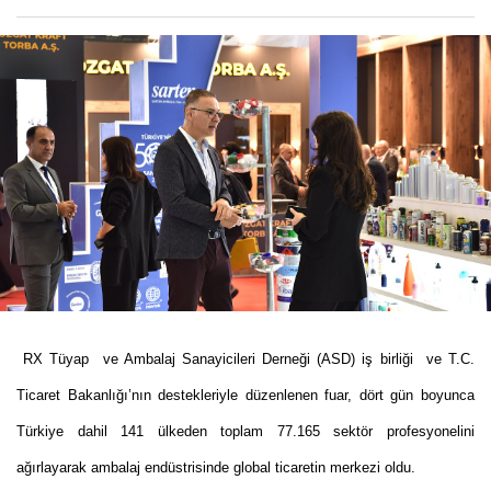
RX T
üyap ve Ambalaj Sanayicileri Derneği (ASD) iş birliği ve T.C.
Ticaret Bakanlığı’nın destekleriyle düzenlenen fuar, d
ö
rt g
ün boyunca
Türkiye dahil 141 ülkeden toplam 77.165 sekt
ö
r profesyonelini
ağırlayarak ambalaj endüstrisinde global ticaretin merkezi oldu.