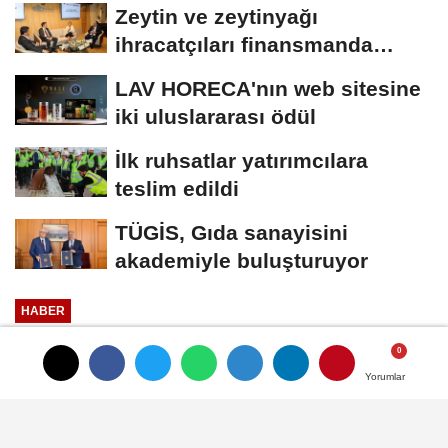
teknolojiler
Zeytin ve zeytinyağı
ihracatçıları finansmanda
kolaylık bekliyor
LAV HORECA'nın web sitesine
iki uluslararası ödül
İlk ruhsatlar yatırımcılara
teslim edildi
TÜGİS, Gıda sanayisini
akademiyle buluşturuyor
HABER
Yayınlanma: 27 Şubat 2026 - 13:01
Yorumlar
Yorumlar
Ülker'in sürdürülebilirlik başarısı
Ülker üst üste 6. kez S&P Global’in The