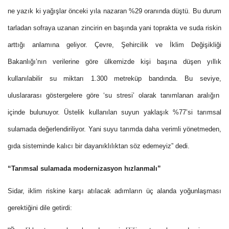
ne yazı
k ki yağışlar
önceki yıla nazaran %29
oranında düştü
. Bu durum
tarladan sofraya uzanan zincirin en başında yani toprakta ve suda
riskin
arttığı anlamına geliyor
.
Çevre, Şehircilik ve İklim Değişikliği
Bakanlığı’nın verilerine
göre ülkemizde kişi başına düşen yıllık
kullanılabilir su miktarı
1.300
metreküp
bandında
. B
u seviye
,
uluslararası göstergelere göre
‘su stresi’
olarak tanımlanan aralığın
içinde
bulunuyor
.
Üs
telik kullanılan suyun yaklaşık
%77’si tarımsal
sulamada
değerle
ndiriliyor. Yani suyu tarımda daha verimli yönetmeden,
gıda sisteminde kalıcı bir dayanıklılıktan söz edemeyiz
” dedi.
“Tarımsal sulamada modernizasyon hızlanmalı”
Sidar, iklim ri
skine karşı atılacak adımların
üç alanda
yoğunlaşması
gerektiğini dile getirdi
: