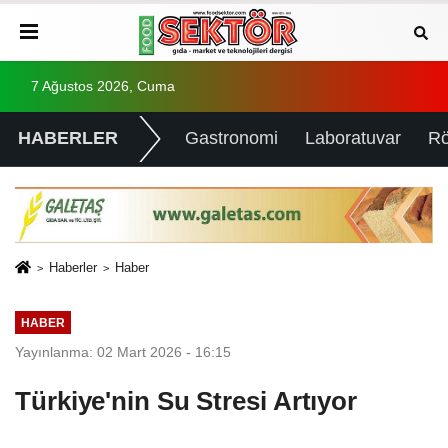
7 Ağustos 2026, Cuma
HABERLER
Gastronomi
Laboratuvar
Rö
Haberler
Haber
HABER
Yayınlanma: 02 Mart 2026 - 16:15
Türkiye'nin Su Stresi Artıyor