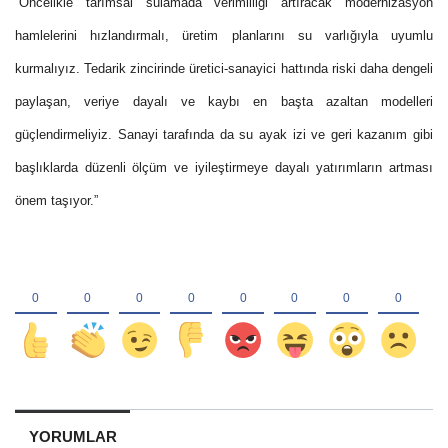
“
Öncelikle tarımsal sulamada verimliliği artıracak modernizasyon
hamlelerini
hızlandırmalı, üretim planlarını
su varlığıyla uyumlu
kurmalı
yız. Tedarik zincirinde üretici-
sanayici hattında riski daha dengeli
paylaşan, veriye dayalı ve kaybı en başta azalt
an modelle
ri
güçl
endirmeliyiz. Sanayi tarafında da
su ayak izi ve geri kazanım gibi
başlıklarda düzenli ölçüm ve iyileştirmeye dayalı yatırımların artması
önem taşıyor.
”
YORUMLAR