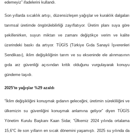
edemeyiz
” ifadelerini kullandı.
Son yıllarda sıcaklık artışı, düzensizleşen yağışlar ve kuraklık dalgaları
tarımsal üretimde
öngörülebilirliği zayıflatıyor.
Üretim planı suya göre
şekillenirken, suyun miktarı ve zamanı değiştikçe verim ve kalite
üzerind
eki baskı da artıyor. TÜGİS (Türkiye Gıda Sanayii İşverenleri
Sendikası), iklim değişikliğinin tarım ve su ekseninde ele alınmasının
gıda arz güvenliği açısından kritik olduğunu vurgulayarak konuyu
gündeme taşıdı.
2025’te yağışlar %29 azaldı
“İklim değişikliğini konuşmak gıdanın geleceğini, üretimin sürekliliğini ve
ülkemizin su güvenliğini konuşmak anlamına geliyor” diyen TÜGİS
Yönetim Kurulu Başkanı Kaan Sidar, “Ülkemiz 2024 yılında ortalama
15,6°C
ile son yılların en sıcak
dönemini
yaşamışt
ı. 2025
su yılında
da