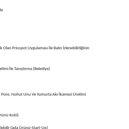
de
 Olan Priospot Uygulaması İle Balın İzlenebilirliğinin
timi İle Tanıştırma (Belediye)
n Püre, Nohut Unu Ve Yumurta Akı İkamesi Üretimi
Ürünü-Kobi)
lebilir Gıda Ürünü-Start-Up)