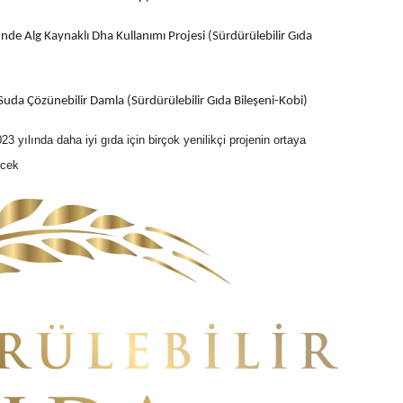
e Alg Kaynaklı Dha Kullanımı Projesi (Sürdürülebilir Gıda
Suda Çözünebilir Damla (Sürdürülebilir Gıda Bileşeni-Kobi)
3 yılında daha iyi gıda için birçok yenilikçi projenin ortaya
ecek