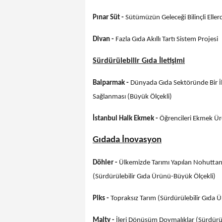
Pınar Süt -
Sütümüzün Geleceği Bilinçli Eller
Divan -
Fazla Gıda Akıllı Tartı Sistem Projesi
Sürdürülebilir Gıda İletişimi
Balparmak -
Dünyada Gıda Sektöründe Bir İlk
Sağlanması (Büyük Ölçekli)
İstanbul Halk Ekmek -
Öğrencileri Ekmek Üre
Gıdada İnovasyon
Döhler -
Ülkemizde Tarımı Yapılan Nohutta
(Sürdürülebilir Gıda Ürünü-Büyük Ölçekli)
Piks -
Topraksız Tarım (Sürdürülebilir Gıda 
Malty -
İleri Dönüşüm Doymalıklar
(Sürdürü