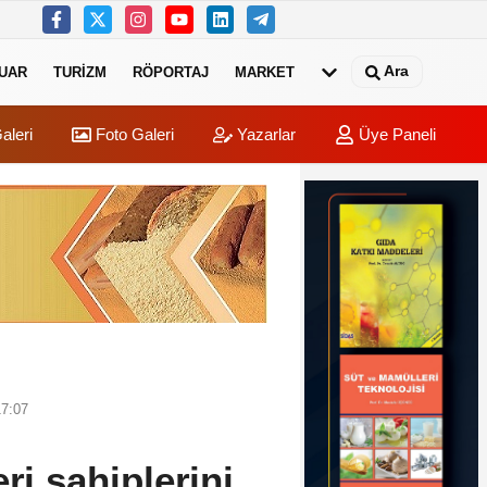
Ara
UAR
TURIZM
RÖPORTAJ
MARKET
aleri
Foto Galeri
Yazarlar
Üye Paneli
17:07
ri sahiplerini