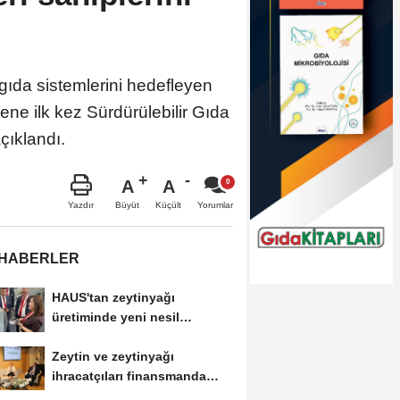
gıda sistemlerini hedefleyen
ene ilk kez Sürdürülebilir Gıda
çıklandı.
A
A
Büyüt
Küçült
Yazdır
Yorumlar
 HABERLER
HAUS'tan zeytinyağı
üretiminde yeni nesil
teknolojiler
Zeytin ve zeytinyağı
ihracatçıları finansmanda
kolaylık bekliyor