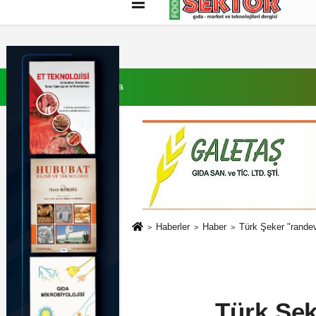
Künye
İletişim
Çerez Politikası
G
7 Ağustos 2026, Cuma
Haberler
Haber
Türk Şeker "randev
Türk Şek