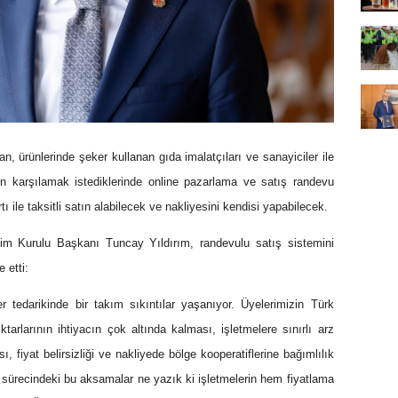
n, ürünlerinde şeker kullanan gıda imalatçıları ve sanayiciler ile
den karşılamak istediklerinde online pazarlama ve satış randevu
ı ile taksitli satın alabilecek ve nakliyesini kendisi yapabilecek.
m Kurulu Başkanı Tuncay Yıldırım, randevulu satış sistemini
e etti:
r tedarikinde bir takım sıkıntılar yaşanıyor. Üyelerimizin Türk
arlarının ihtiyacın çok altında kalması, işletmelere sınırlı arz
fiyat belirsizliği ve nakliyede bölge kooperatiflerine bağımlılık
ik sürecindeki bu aksamalar ne yazık ki işletmelerin hem fiyatlama