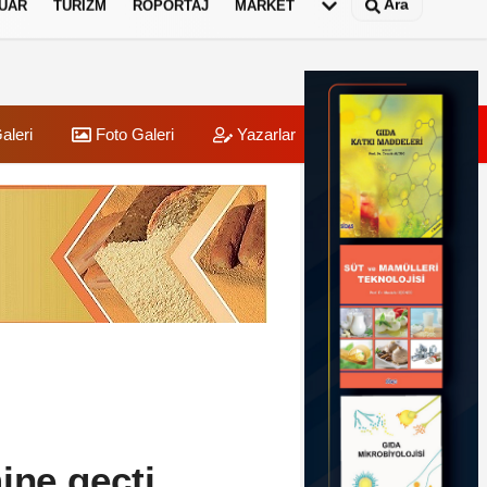
Ara
UAR
TURIZM
RÖPORTAJ
MARKET
aleri
Foto Galeri
Yazarlar
Üye Paneli
ine geçti