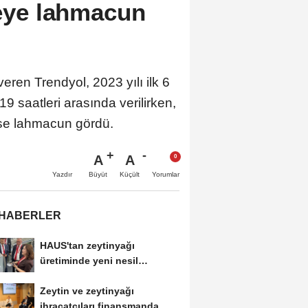
veye lahmacun
eren Trendyol, 2023 yılı ilk 6
19 saatleri arasında verilirken,
ise lahmacun gördü.
A
A
Büyüt
Küçült
Yazdır
Yorumlar
 HABERLER
HAUS'tan zeytinyağı
üretiminde yeni nesil
teknolojiler
Zeytin ve zeytinyağı
ihracatçıları finansmanda