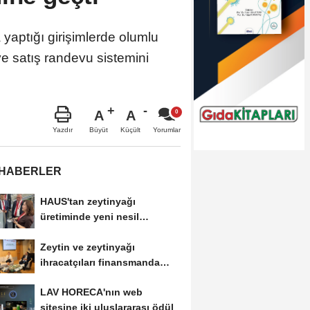
yaptığı girişimlerde olumlu
 satış randevu sistemini
A
A
Büyüt
Küçült
Yazdır
Yorumlar
 HABERLER
HAUS'tan zeytinyağı
üretiminde yeni nesil
teknolojiler
Zeytin ve zeytinyağı
ihracatçıları finansmanda
kolaylık bekliyor
LAV HORECA'nın web
sitesine iki uluslararası ödül