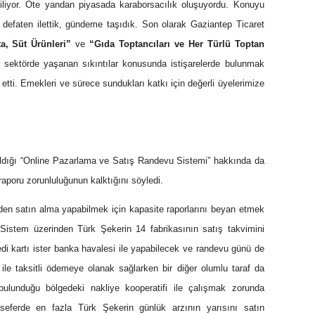
iliyor. Öte yandan piyasada karaborsacılık oluşuyordu. Konuyu
e defaten ilettik, gündeme taşıdık. Son olarak Gaziantep Ticaret
ta, Süt Ürünleri”
ve
“Gıda Toptancıları ve Her Türlü Toptan
i sektörde yaşanan sıkıntılar konusunda istişarelerde bulunmak
tti. Emekleri ve sürece sundukları katkı için değerli üyelerimize
aldığı “Online Pazarlama ve Satış Randevu Sistemi” hakkında da
 raporu zorunluluğunun kalktığını söyledi.
den satın alma yapabilmek için kapasite raporlarını beyan etmek
Sistem üzerinden Türk Şekerin 14 fabrikasının satış takvimini
di kartı ister banka havalesi ile yapabilecek ve randevu günü de
 ile taksitli ödemeye olanak sağlarken bir diğer olumlu taraf da
 bulunduğu bölgedeki nakliye kooperatifi ile çalışmak zorunda
eferde en fazla Türk Şekerin günlük arzının yarısını satın