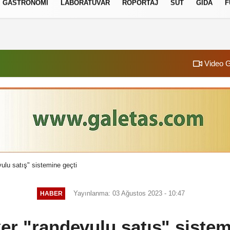
GASTRONOMI
LABORATUVAR
RÖPORTAJ
SÜT
GIDA
F
izlilik İlkeleri
Video G
ulu satış" sistemine geçti
Yayınlanma: 03 Ağustos 2023 - 10:47
HABER
er "randevulu satış" sistem