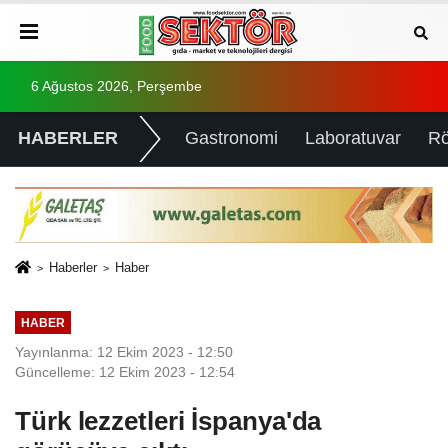
6 Ağustos 2026, Perşembe
HABERLER
Gastronomi
Laboratuvar
Rö
Haberler
Haber
HABER
Yayınlanma: 12 Ekim 2023 - 12:50
Güncelleme: 12 Ekim 2023 - 12:54
Türk lezzetleri İspanya'da