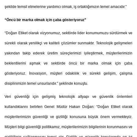
şekilde temsil etmelerine yardımcı olmak, iş ortaklığımızın temel amacıdır.”
“Öncü bir marka olmak için çaba gösteriyoruz”
“Doğan Etiket olarak vizyonumuz, sektörde lider konumumuzu sürdürmek ve
sürekli olarak yenilikçi ve kaliteli çözümler sunmaktır. Teknolojik gelişmeleri
yakından takip ederek üretim süreçlerimizi iyileştirmek, müşterilerimizin
beklentilerini aşmak ve sektörde öncü bir marka olmak için çaba
gösteriyoruz. İnovasyon, müşteri odaklılık ve sürekli gelişim, çalışma
disiplinimizin temel unsurlarıdır.” şeklinde konuştu.
Veri güvenliği için gelişmiş teknolojik altyapı ve güvenlik önlemleri
kullandıklarını belirten Genel Müdür Hakan Doğan: “Doğan Etiket olarak
müşterilerimizin güvenliği ve gizliliği konusuna büyük önem vermekteyiz.
Müşteri bilgi güvenliği politikamız, müşterilerimizin bilgilerinin korunmasını ve
gizliliğinin sağlanmasını temel alır. Gizlilik ve güvenlik konularında en iyi